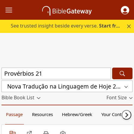
See trusted insight beside every verse.
Start free.
Nova Traduҫão na Linguagem de Hoje 2000 (NTLH)
Bible Book List
Font Size
Passage
Resources
Hebrew/Greek
Your Content