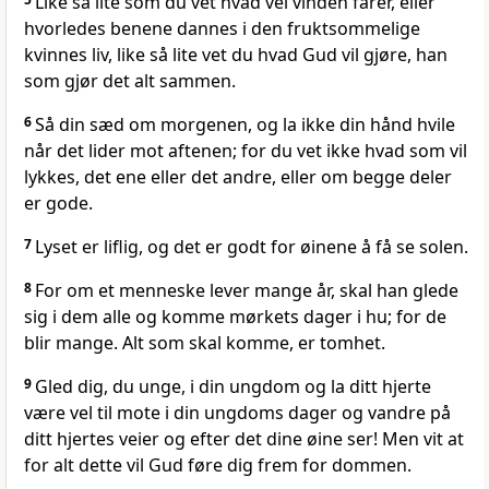
Like så lite som du vet hvad vei vinden farer, eller
hvorledes benene dannes i den fruktsommelige
kvinnes liv, like så lite vet du hvad Gud vil gjøre, han
som gjør det alt sammen.
6
Så din sæd om morgenen, og la ikke din hånd hvile
når det lider mot aftenen; for du vet ikke hvad som vil
lykkes, det ene eller det andre, eller om begge deler
er gode.
7
Lyset er liflig, og det er godt for øinene å få se solen.
8
For om et menneske lever mange år, skal han glede
sig i dem alle og komme mørkets dager i hu; for de
blir mange. Alt som skal komme, er tomhet.
9
Gled dig, du unge, i din ungdom og la ditt hjerte
være vel til mote i din ungdoms dager og vandre på
ditt hjertes veier og efter det dine øine ser! Men vit at
for alt dette vil Gud føre dig frem for dommen.