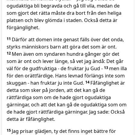
ogudaktiga bli begravda och gå till vila, medan de
som gjort det rätta måste dra bort från den heliga
platsen och blev glömda i staden. Också detta är
förgänglighet.
11
Därför att domen inte genast fälls över det onda,
styrks människors barn att göra det som är ont.
12
Men även om syndaren hundra gånger gör det
som är ont och lever länge, så vet jag ändå: Det går
väl för de gudfruktiga - de fruktar ju Gud -
13
men illa
för den orättfärdige. Hans levnad förlängs inte som
skuggan - han fruktar ju inte Gud.
14
Fåfänglighet är
detta som sker på jorden, att det kan gå de
rättfärdiga som om de hade gjort ogudaktiga
gärningar, och att det kan gå de ogudaktiga som om
de hade gjort rättfärdiga gärningar. Jag sade: Också
detta är fåfänglighet.
15
Jag prisar glädjen, ty det finns inget bättre för