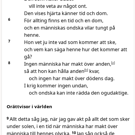
vill inte veta av något ont.
Den vises hjärta känner tid och dom.
6
För allting finns en tid och en dom,
och en människas ondska vilar tungt på
henne.
7
Hon vet ju inte vad som kommer att ske,
och vem kan säga henne hur det kommer att
gå?
8
Ingen människa har makt över anden,
[
a
]
så att hon kan hålla anden
[
b
]
kvar,
och ingen har makt över dödens dag.
I krig kommer ingen undan,
och ondska kan inte rädda den ogudaktige.
Orättvisor i världen
9
Allt detta såg jag, när jag gav akt på allt det som sker
under solen, i en tid när människa har makt över
människa till hennes olycka.
10
Jag såg också de