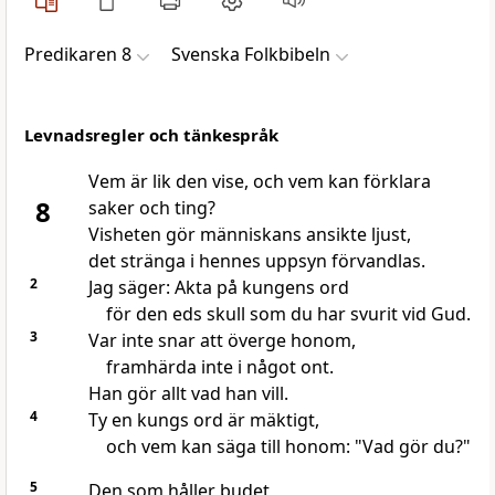
Predikaren 8
Svenska Folkbibeln
Levnadsregler och tänkespråk
Vem är lik den vise, och vem kan förklara
8
saker och ting?
Visheten gör människans ansikte ljust,
det stränga i hennes uppsyn förvandlas.
2
Jag säger: Akta på kungens ord
för den eds skull som du har svurit vid Gud.
3
Var inte snar att överge honom,
framhärda inte i något ont.
Han gör allt vad han vill.
4
Ty en kungs ord är mäktigt,
och vem kan säga till honom: "Vad gör du?"
5
Den som håller budet