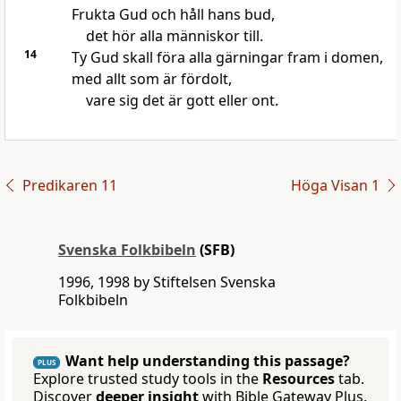
Frukta Gud och håll hans bud,
det hör alla människor till.
14
Ty Gud skall föra alla gärningar fram i domen,
med allt som är fördolt,
vare sig det är gott eller ont.
Predikaren 11
Höga Visan 1
Svenska Folkbibeln
(SFB)
1996, 1998 by Stiftelsen Svenska
Folkbibeln
Want help understanding this passage?
PLUS
Explore trusted study tools in the
Resources
tab.
Discover
deeper insight
with Bible Gateway Plus.