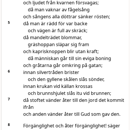
och ljudet från kvarnen försvagas;
då man vaknar av fågelsång
och sångens alla döttrar sänker rösten;
5
då man är rädd för var backe
och vägen är full av skräck;
då mandelträdet blommar,
gräshoppan släpar sig fram
och kaprisknoppen blir utan kraft;
då människan går till sin eviga boning
och gråtarna går omkring på gatan;
6
innan silvertråden brister
och den gyllene skålen slås sönder,
innan krukan vid källan krossas
och brunnshjulet slås itu vid brunnen;
7
då stoftet vänder åter till den jord det kommit
ifrån
och anden vänder åter till Gud som gav den.
8
Förgänglighet och åter förgänglighet! säger