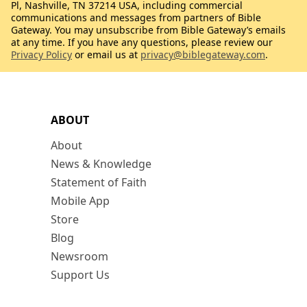
Pl, Nashville, TN 37214 USA, including commercial
communications and messages from partners of Bible
Gateway. You may unsubscribe from Bible Gateway’s emails
at any time. If you have any questions, please review our
Privacy Policy
or email us at
privacy@biblegateway.com
.
ABOUT
About
News & Knowledge
Statement of Faith
Mobile App
Store
Blog
Newsroom
Support Us