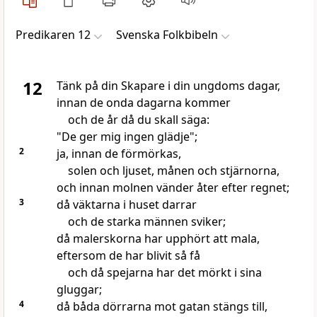
Predikaren 12
Svenska Folkbibeln
12
Tänk på din Skapare i din ungdoms dagar,
innan de onda dagarna kommer
och de år då du skall säga:
"De ger mig ingen glädje";
2
ja, innan de förmörkas,
solen och ljuset, månen och stjärnorna,
och innan molnen vänder åter efter regnet;
3
då väktarna i huset darrar
och de starka männen sviker;
då malerskorna har upphört att mala,
eftersom de har blivit så få
och då spejarna har det mörkt i sina
gluggar;
4
då båda dörrarna mot gatan stängs till,