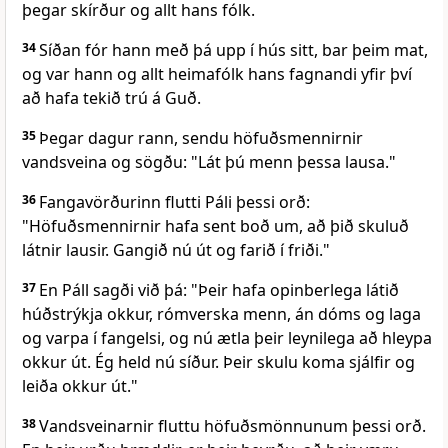
þegar skírður og allt hans fólk.
34
Síðan fór hann með þá upp í hús sitt, bar þeim mat,
og var hann og allt heimafólk hans fagnandi yfir því
að hafa tekið trú á Guð.
35
Þegar dagur rann, sendu höfuðsmennirnir
vandsveina og sögðu: "Lát þú menn þessa lausa."
36
Fangavörðurinn flutti Páli þessi orð:
"Höfuðsmennirnir hafa sent boð um, að þið skuluð
látnir lausir. Gangið nú út og farið í friði."
37
En Páll sagði við þá: "Þeir hafa opinberlega látið
húðstrýkja okkur, rómverska menn, án dóms og laga
og varpa í fangelsi, og nú ætla þeir leynilega að hleypa
okkur út. Ég held nú síður. Þeir skulu koma sjálfir og
leiða okkur út."
38
Vandsveinarnir fluttu höfuðsmönnunum þessi orð.