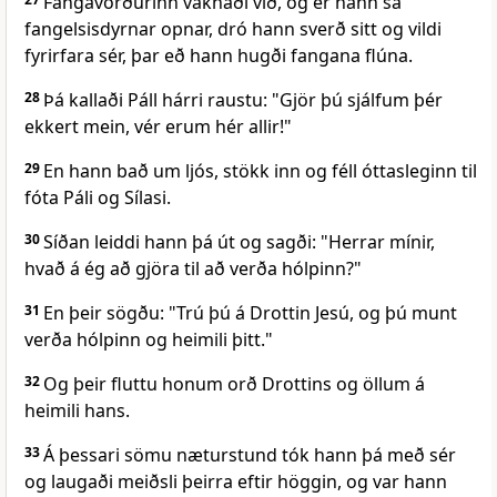
Fangavörðurinn vaknaði við, og er hann sá
fangelsisdyrnar opnar, dró hann sverð sitt og vildi
fyrirfara sér, þar eð hann hugði fangana flúna.
28
Þá kallaði Páll hárri raustu: "Gjör þú sjálfum þér
ekkert mein, vér erum hér allir!"
29
En hann bað um ljós, stökk inn og féll óttasleginn til
fóta Páli og Sílasi.
30
Síðan leiddi hann þá út og sagði: "Herrar mínir,
hvað á ég að gjöra til að verða hólpinn?"
31
En þeir sögðu: "Trú þú á Drottin Jesú, og þú munt
verða hólpinn og heimili þitt."
32
Og þeir fluttu honum orð Drottins og öllum á
heimili hans.
33
Á þessari sömu næturstund tók hann þá með sér
og laugaði meiðsli þeirra eftir höggin, og var hann