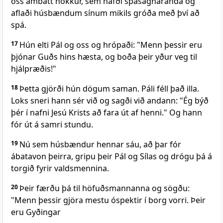
oss ambátt nokkur, sem hafði spásagnaranda og
aflaði húsbændum sínum mikils gróða með því að
spá.
17
Hún elti Pál og oss og hrópaði: "Menn þessir eru
þjónar Guðs hins hæsta, og boða þeir yður veg til
hjálpræðis!"
18
Þetta gjörði hún dögum saman. Páli féll það illa.
Loks sneri hann sér við og sagði við andann: "Ég býð
þér í nafni Jesú Krists að fara út af henni." Og hann
fór út á samri stundu.
19
Nú sem húsbændur hennar sáu, að þar fór
ábatavon þeirra, gripu þeir Pál og Sílas og drógu þá á
torgið fyrir valdsmennina.
20
Þeir færðu þá til höfuðsmannanna og sögðu:
"Menn þessir gjöra mestu óspektir í borg vorri. Þeir
eru Gyðingar