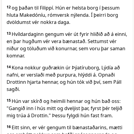
12
og þaðan til Filippí. Hún er helsta borg í þessum
hluta Makedóníu, rómversk nýlenda. Í þeirri borg
dvöldumst vér nokkra daga.
13
Hvíldardaginn gengum vér út fyrir hliðið að á einni,
en þar hugðum vér vera bænastað. Settumst vér
niður og töluðum við konurnar, sem voru þar saman
komnar.
14
Kona nokkur guðrækin úr Þýatíruborg, Lýdía að
nafni, er verslaði með purpura, hlýddi á. Opnaði
Drottinn hjarta hennar, og hún tók við því, sem Páll
sagði.
15
Hún var skírð og heimili hennar og hún bað oss:
"Gangið inn í hús mitt og dveljist þar, fyrst þér teljið
mig trúa á Drottin." Þessu fylgdi hún fast fram.
16
Eitt sinn, er vér gengum til bænastaðarins, mætti