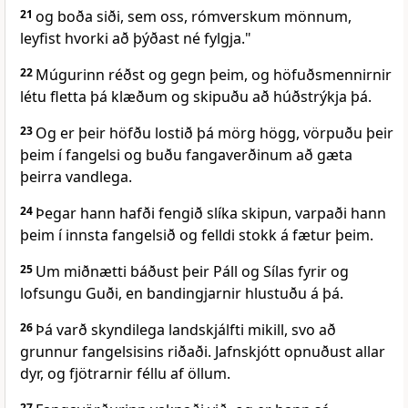
21
og boða siði, sem oss, rómverskum mönnum,
leyfist hvorki að þýðast né fylgja."
22
Múgurinn réðst og gegn þeim, og höfuðsmennirnir
létu fletta þá klæðum og skipuðu að húðstrýkja þá.
23
Og er þeir höfðu lostið þá mörg högg, vörpuðu þeir
þeim í fangelsi og buðu fangaverðinum að gæta
þeirra vandlega.
24
Þegar hann hafði fengið slíka skipun, varpaði hann
þeim í innsta fangelsið og felldi stokk á fætur þeim.
25
Um miðnætti báðust þeir Páll og Sílas fyrir og
lofsungu Guði, en bandingjarnir hlustuðu á þá.
26
Þá varð skyndilega landskjálfti mikill, svo að
grunnur fangelsisins riðaði. Jafnskjótt opnuðust allar
dyr, og fjötrarnir féllu af öllum.
27