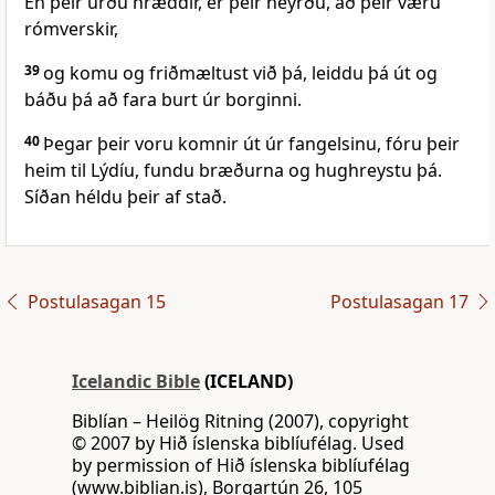
En þeir urðu hræddir, er þeir heyrðu, að þeir væru
rómverskir,
39
og komu og friðmæltust við þá, leiddu þá út og
báðu þá að fara burt úr borginni.
40
Þegar þeir voru komnir út úr fangelsinu, fóru þeir
heim til Lýdíu, fundu bræðurna og hughreystu þá.
Síðan héldu þeir af stað.
Postulasagan 15
Postulasagan 17
Icelandic Bible
(ICELAND)
Biblían – Heilög Ritning (2007), copyright
© 2007 by Hið íslenska biblíufélag. Used
by permission of Hið íslenska biblíufélag
(www.biblian.is), Borgartún 26, 105