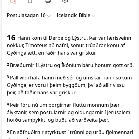
Postulasagan 16
Icelandic Bible
16
Hann kom til Derbe og Lýstru. Þar var lærisveinn
nokkur, Tímóteus að nafni, sonur trúaðrar konu af
Gyðinga ætt, en faðir hans var grískur.
2
Bræðurnir í Lýstru og Íkóníum báru honum gott orð.
3
Páll vildi hafa hann með sér og umskar hann sökum
Gyðinga, er voru í þeim byggðum, því að allir vissu
þeir, að faðir hans var grískur.
4
Þeir fóru nú um borgirnar, fluttu mönnum þær
ályktanir, sem postularnir og öldungarnir í Jerúsalem
höfðu samþykkt, og buðu að varðveita þær.
5
En söfnuðirnir styrktust í trúnni og urðu fjölmennari