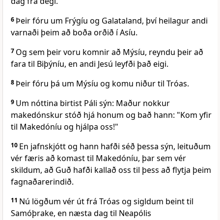
dag frá degi.
6
Þeir fóru um Frýgíu og Galataland, því heilagur andi
varnaði þeim að boða orðið í Asíu.
7
Og sem þeir voru komnir að Mýsíu, reyndu þeir að
fara til Biþýníu, en andi Jesú leyfði það eigi.
8
Þeir fóru þá um Mýsíu og komu niður til Tróas.
9
Um nóttina birtist Páli sýn: Maður nokkur
makedónskur stóð hjá honum og bað hann: "Kom yfir
til Makedóníu og hjálpa oss!"
10
En jafnskjótt og hann hafði séð þessa sýn, leituðum
vér færis að komast til Makedóníu, þar sem vér
skildum, að Guð hafði kallað oss til þess að flytja þeim
fagnaðarerindið.
11
Nú lögðum vér út frá Tróas og sigldum beint til
Samóþrake, en næsta dag til Neapólis