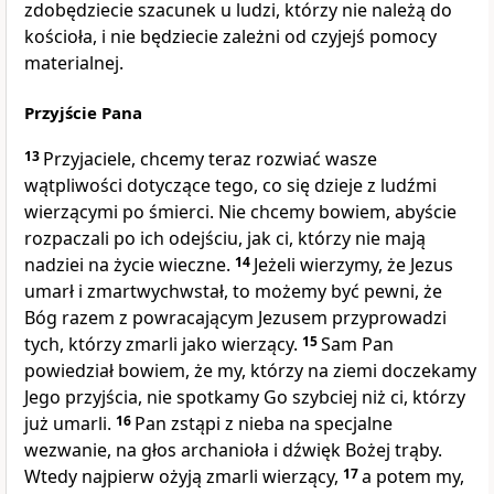
zdobędziecie szacunek u ludzi, którzy nie należą do
kościoła, i nie będziecie zależni od czyjejś pomocy
materialnej.
Przyjście Pana
13
Przyjaciele, chcemy teraz rozwiać wasze
wątpliwości dotyczące tego, co się dzieje z ludźmi
wierzącymi po śmierci. Nie chcemy bowiem, abyście
rozpaczali po ich odejściu, jak ci, którzy nie mają
nadziei na życie wieczne.
14
Jeżeli wierzymy, że Jezus
umarł i zmartwychwstał, to możemy być pewni, że
Bóg razem z powracającym Jezusem przyprowadzi
tych, którzy zmarli jako wierzący.
15
Sam Pan
powiedział bowiem, że my, którzy na ziemi doczekamy
Jego przyjścia, nie spotkamy Go szybciej niż ci, którzy
już umarli.
16
Pan zstąpi z nieba na specjalne
wezwanie, na głos archanioła i dźwięk Bożej trąby.
Wtedy najpierw ożyją zmarli wierzący,
17
a potem my,