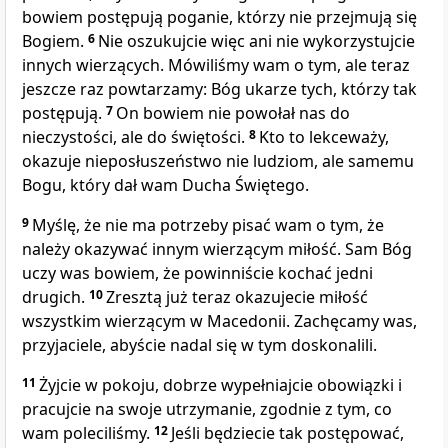
bowiem postępują poganie, którzy nie przejmują się
Bogiem.
6
Nie oszukujcie więc ani nie wykorzystujcie
innych wierzących. Mówiliśmy wam o tym, ale teraz
jeszcze raz powtarzamy: Bóg ukarze tych, którzy tak
postępują.
7
On bowiem nie powołał nas do
nieczystości, ale do świętości.
8
Kto to lekceważy,
okazuje nieposłuszeństwo nie ludziom, ale samemu
Bogu, który dał wam Ducha Świętego.
9
Myślę, że nie ma potrzeby pisać wam o tym, że
należy okazywać innym wierzącym miłość. Sam Bóg
uczy was bowiem, że powinniście kochać jedni
drugich.
10
Zresztą już teraz okazujecie miłość
wszystkim wierzącym w Macedonii. Zachęcamy was,
przyjaciele, abyście nadal się w tym doskonalili.
11
Żyjcie w pokoju, dobrze wypełniajcie obowiązki i
pracujcie na swoje utrzymanie, zgodnie z tym, co
wam poleciliśmy.
12
Jeśli będziecie tak postępować,