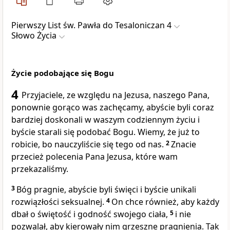
Pierwszy List św. Pawła do Tesaloniczan 4
Słowo Życia
Życie podobające się Bogu
4
Przyjaciele, ze względu na Jezusa, naszego Pana,
ponownie gorąco was zachęcamy, abyście byli coraz
bardziej doskonali w waszym codziennym życiu i
byście starali się podobać Bogu. Wiemy, że już to
robicie, bo nauczyliście się tego od nas.
2
Znacie
przecież polecenia Pana Jezusa, które wam
przekazaliśmy.
3
Bóg pragnie, abyście byli święci i byście unikali
rozwiązłości seksualnej.
4
On chce również, aby każdy
dbał o świętość i godność swojego ciała,
5
i nie
pozwalał, aby kierowały nim grzeszne pragnienia. Tak