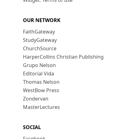
Widget: Terms of use
OUR NETWORK
FaithGateway
StudyGateway
ChurchSource
HarperCollins Christian Publishing
Grupo Nelson
Editorial Vida
Thomas Nelson
WestBow Press
Zondervan
MasterLectures
SOCIAL
Facebook