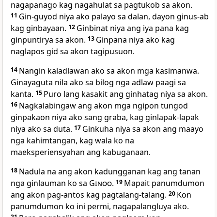
nagapanago kag nagahulat sa pagtukob sa akon.
11
Gin-guyod niya ako palayo sa dalan, dayon ginus-ab
kag ginbayaan.
12
Ginbinat niya ang iya pana kag
ginpuntirya sa akon.
13
Ginpana niya ako kag
naglapos gid sa akon tagipusuon.
14
Nangin kaladlawan ako sa akon mga kasimanwa.
Ginayaguta nila ako sa bilog nga adlaw paagi sa
kanta.
15
Puro lang kasakit ang ginhatag niya sa akon.
16
Nagkalabingaw ang akon mga ngipon tungod
ginpakaon niya ako sang graba, kag ginlapak-lapak
niya ako sa duta.
17
Ginkuha niya sa akon ang maayo
nga kahimtangan, kag wala ko na
maeksperiensyahan ang kabuganaan.
18
Nadula na ang akon kadungganan kag ang tanan
nga ginlauman ko sa
Ginoo
.
19
Mapait panumdumon
ang akon pag-antos kag pagtalang-talang.
20
Kon
panumdumon ko ini permi, nagapalangluya ako.
21