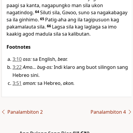
paagi sa kanta, nagapungko man sila ukon
nagatindog.
64
Siluti sila,
Ginoo
, suno sa nagakabagay
sa ila ginhimo.
65
Patig-aha ang ila tagipusuon kag
pakamalauta sila.
66
Lagsa sila kag laglaga sa imo
kaakig agod madula sila sa kalibutan.
Footnotes
3:10
oso
:
sa English,
bear.
3:22
Amo… bug-os
:
Indi klaro ang buot silingon sang
Hebreo sini.
3:51
amon
:
sa Hebreo,
akon.
Panalambiton 2
Panalambiton 4