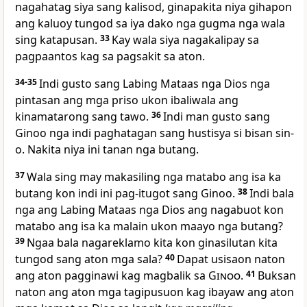
nagahatag siya sang kalisod, ginapakita niya gihapon
ang kaluoy tungod sa iya dako nga gugma nga wala
sing katapusan.
33
Kay wala siya nagakalipay sa
pagpaantos kag sa pagsakit sa aton.
34-35
Indi gusto sang Labing Mataas nga Dios nga
pintasan ang mga priso ukon ibaliwala ang
kinamatarong sang tawo.
36
Indi man gusto sang
Ginoo nga indi paghatagan sang hustisya si bisan sin-
o. Nakita niya ini tanan nga butang.
37
Wala sing may makasiling nga matabo ang isa ka
butang kon indi ini pag-itugot sang Ginoo.
38
Indi bala
nga ang Labing Mataas nga Dios ang nagabuot kon
matabo ang isa ka malain ukon maayo nga butang?
39
Ngaa bala nagareklamo kita kon ginasilutan kita
tungod sang aton mga sala?
40
Dapat usisaon naton
ang aton pagginawi kag magbalik sa
Ginoo
.
41
Buksan
naton ang aton mga tagipusuon kag ibayaw ang aton