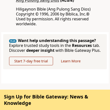
Ang Pulong Sang Dios
(HLGN)
Hiligaynon Bible (Ang Pulong Sang Dios)
Copyright © 1996, 2006 by Biblica, Inc.®
Used by permission. All rights reserved
worldwide.
Want help understanding this passage?
PLUS
Explore trusted study tools in the
Resources
tab.
Discover
deeper insight
with Bible Gateway Plus.
Start 7-day free trial
Learn More
Sign Up for Bible Gateway: News &
Knowledge