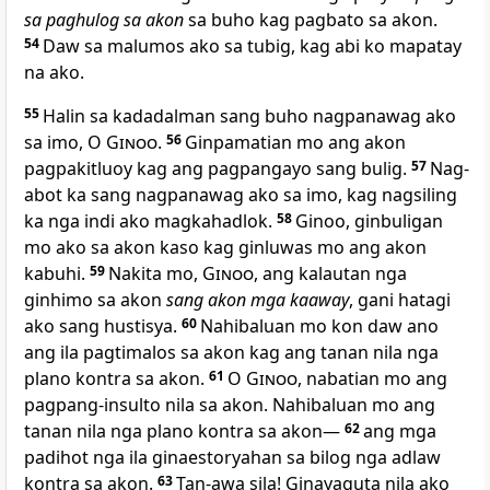
sa paghulog sa akon
sa buho kag pagbato sa akon.
54
Daw sa malumos ako sa tubig, kag abi ko mapatay
na ako.
55
Halin sa kadadalman sang buho nagpanawag ako
sa imo, O
Ginoo
.
56
Ginpamatian mo ang akon
pagpakitluoy kag ang pagpangayo sang bulig.
57
Nag-
abot ka sang nagpanawag ako sa imo, kag nagsiling
ka nga indi ako magkahadlok.
58
Ginoo, ginbuligan
mo ako sa akon kaso kag ginluwas mo ang akon
kabuhi.
59
Nakita mo,
Ginoo
, ang kalautan nga
ginhimo sa akon
sang akon mga kaaway
, gani hatagi
ako sang hustisya.
60
Nahibaluan mo kon daw ano
ang ila pagtimalos sa akon kag ang tanan nila nga
plano kontra sa akon.
61
O
Ginoo
, nabatian mo ang
pagpang-insulto nila sa akon. Nahibaluan mo ang
tanan nila nga plano kontra sa akon—
62
ang mga
padihot nga ila ginaestoryahan sa bilog nga adlaw
kontra sa akon.
63
Tan-awa sila! Ginayaguta nila ako