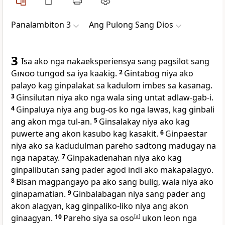
Panalambiton 3
Ang Pulong Sang Dios
3
Isa ako nga nakaeksperiensya sang pagsilot sang
Ginoo
tungod sa iya kaakig.
2
Gintabog niya ako
palayo kag ginpalakat sa kadulom imbes sa kasanag.
3
Ginsilutan niya ako nga wala sing untat adlaw-gab-i.
4
Ginpaluya niya ang bug-os ko nga lawas, kag ginbali
ang akon mga tul-an.
5
Ginsalakay niya ako kag
puwerte ang akon kasubo kag kasakit.
6
Ginpaestar
niya ako sa kadudulman pareho sadtong madugay na
nga napatay.
7
Ginpakadenahan niya ako kag
ginpalibutan sang pader agod indi ako makapalagyo.
8
Bisan magpangayo pa ako sang bulig, wala niya ako
ginapamatian.
9
Ginbalabagan niya sang pader ang
akon alagyan, kag ginpaliko-liko niya ang akon
ginaagyan.
10
Pareho siya sa oso
[
a
]
ukon leon nga