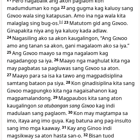
Pero nagabalik ang akon paglaom kon
madumduman ko nga
22
ang gugma kag kaluoy sang
Ginoo
wala sing katapusan. Amo ina nga wala kita
malaglag sing bug-os.
[
b
]
23
Matutom gid ang
Ginoo
.
Ginapakita niya ang iya kaluoy kada adlaw.
24
Nagasiling ako sa akon kaugalingon, “Ang
Ginoo
amo ang tanan sa akon, gani magalaom ako sa iya.”
25
Ang
Ginoo
maayo sa mga nagalaom kag
nagadangop sa iya.
26
Maayo nga maghulat kita nga
may pagbatas sa pagluwas sang
Ginoo
sa aton.
27
Maayo para sa isa ka tawo ang magpadisiplina
samtang bataon pa siya.
28
Kon ginadisiplina kita sang
Ginoo
magpungko kita nga nagaisahanon kag
magpamalandong.
29
Magpaubos kita sang aton
kaugalingon
sa atubangan sang
Ginoo
kag indi
madulaan sang paglaom.
30
Kon may magtampa sa
imo, itaya ang imo guya. Kag batuna ang pag-insulto
sang imo mga kaaway.
31
Kay ang Ginoo indi
magsikway sa aton hasta san-o.
32
Bisan tuod