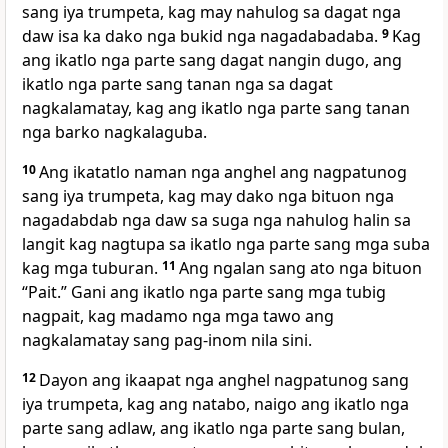
sang iya trumpeta, kag may nahulog sa dagat nga
daw isa ka dako nga bukid nga nagadabadaba.
9
Kag
ang ikatlo nga parte sang dagat nangin dugo, ang
ikatlo nga parte sang tanan nga sa dagat
nagkalamatay, kag ang ikatlo nga parte sang tanan
nga barko nagkalaguba.
10
Ang ikatatlo naman nga anghel ang nagpatunog
sang iya trumpeta, kag may dako nga bituon nga
nagadabdab nga daw sa suga nga nahulog halin sa
langit kag nagtupa sa ikatlo nga parte sang mga suba
kag mga tuburan.
11
Ang ngalan sang ato nga bituon
“Pait.” Gani ang ikatlo nga parte sang mga tubig
nagpait, kag madamo nga mga tawo ang
nagkalamatay sang pag-inom nila sini.
12
Dayon ang ikaapat nga anghel nagpatunog sang
iya trumpeta, kag ang natabo, naigo ang ikatlo nga
parte sang adlaw, ang ikatlo nga parte sang bulan,