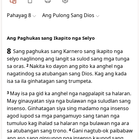
Pahayag 8
Ang Pulong Sang Dios
Ang Paghukas sang Ikapito nga Selyo
8
Sang paghukas sang Karnero sang ikapito nga
selyo naglinong ang langit sa sulod sang mga tunga
sa oras.
2
Nakita ko dayon ang pito ka anghel nga
nagatindog sa atubangan sang Dios. Kag ang kada
isa sa ila ginhatagan sang trumpeta.
3
May isa pa gid ka anghel nga nagpalapit sa halaran.
May ginauyatan siya nga bulawan nga suludlan sang
insenso. Ginhatagan siya sing madamo nga insenso
agod iupod sa mga pangamuyo sang tanan nga
tumuluo kag ihalad sa halaran nga bulawan nga ara
sa atubangan sang trono.
4
Gani nagtub-ok paibabaw
ang aso sang ginsunog nga insenso kaupod sang