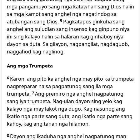
mga pangamuyo sang mga katawhan sang Dios halin
sa mga kamot sang anghel nga nagatindog sa
atubangan sang Dios.
5
Pagkatapos ginkuha sang
anghel ang suludlan sang insenso kag ginpuno niya
ini sing kalayo halin sa halaran kag ginhaboy niya
dayon sa duta. Sa gilayon, nagpangilat, nagdaguob,
naggahod kag naglinog.
Ang mga Trumpeta
6
Karon, ang pito ka anghel nga may pito ka trumpeta
nagpreparar na sa pagpatunog sang ila mga
trumpeta.
7
Ang premiro nga anghel nagpatunog
sang iya trumpeta. Nag-ulan dayon sing yelo kag
kalayo nga may lakot nga dugo. Kag nasunog ang
ikatlo nga parte sang duta, ang ikatlo nga parte sang
kahoy, kag ang tanan nga hilamon.
8
Dayon ang ikaduha nga anghel nagpatunog man