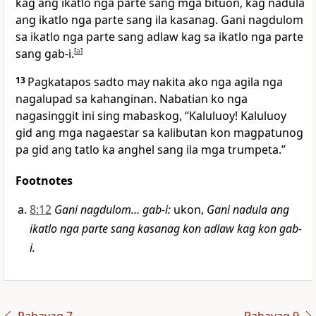
kag ang ikatlo nga parte sang mga bituon, kag nadula
ang ikatlo nga parte sang ila kasanag. Gani nagdulom
sa ikatlo nga parte sang adlaw kag sa ikatlo nga parte
sang gab-i.
[
a
]
13
Pagkatapos sadto may nakita ako nga agila nga
nagalupad sa kahanginan. Nabatian ko nga
nagasinggit ini sing mabaskog, “Kaluluoy! Kaluluoy
gid ang mga nagaestar sa kalibutan kon magpatunog
pa gid ang tatlo ka anghel sang ila mga trumpeta.”
Footnotes
8:12
Gani nagdulom… gab-i
:
ukon,
Gani nadula ang
ikatlo nga parte sang kasanag kon adlaw kag kon gab-
i.