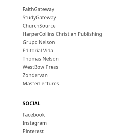
FaithGateway
StudyGateway
ChurchSource
HarperCollins Christian Publishing
Grupo Nelson
Editorial Vida
Thomas Nelson
WestBow Press
Zondervan
MasterLectures
SOCIAL
Facebook
Instagram
Pinterest