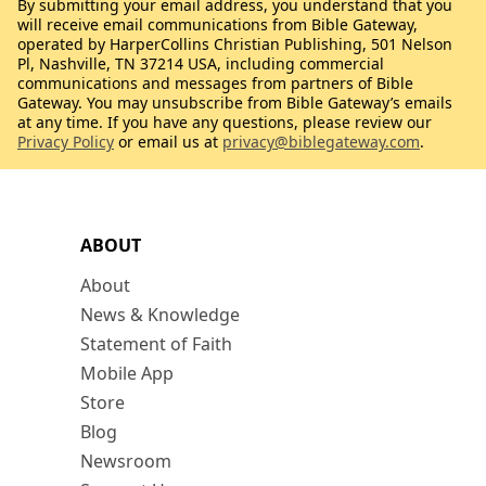
By submitting your email address, you understand that you
will receive email communications from Bible Gateway,
operated by HarperCollins Christian Publishing, 501 Nelson
Pl, Nashville, TN 37214 USA, including commercial
communications and messages from partners of Bible
Gateway. You may unsubscribe from Bible Gateway’s emails
at any time. If you have any questions, please review our
Privacy Policy
or email us at
privacy@biblegateway.com
.
ABOUT
About
News & Knowledge
Statement of Faith
Mobile App
Store
Blog
Newsroom