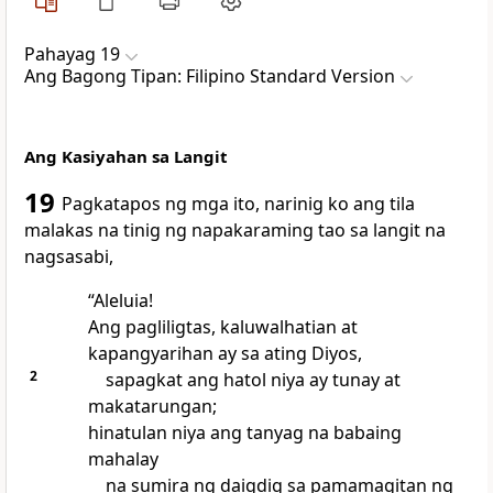
Pahayag 19
Ang Bagong Tipan: Filipino Standard Version
Ang Kasiyahan sa Langit
19
Pagkatapos ng mga ito, narinig ko ang tila
malakas na tinig ng napakaraming tao sa langit na
nagsasabi,
“Aleluia!
Ang pagliligtas, kaluwalhatian at
kapangyarihan ay sa ating Diyos,
2
sapagkat
ang hatol niya ay tunay at
makatarungan;
hinatulan niya ang tanyag na babaing
mahalay
na sumira ng daigdig sa pamamagitan ng