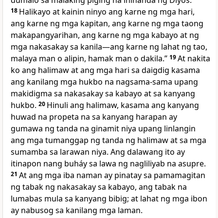
dumalo sa malaking piging na inihanda ng Diyos.
18
Halikayo at kainin ninyo ang karne ng mga hari,
ang karne ng mga kapitan, ang karne ng mga taong
makapangyarihan, ang karne ng mga kabayo at ng
mga nakasakay sa kanila—ang karne ng lahat ng tao,
malaya man o alipin, hamak man o dakila.”
19
At nakita
ko ang halimaw at ang mga hari sa daigdig kasama
ang kanilang mga hukbo na nagsama-sama upang
makidigma sa nakasakay sa kabayo at sa kanyang
hukbo.
20
Hinuli
ang halimaw, kasama ang kanyang
huwad na propeta na sa kanyang harapan ay
gumawa ng tanda na ginamit niya upang linlangin
ang mga tumanggap ng tanda ng halimaw at sa mga
sumamba sa larawan niya. Ang dalawang ito ay
itinapon nang buháy sa lawa ng nagliliyab na asupre.
21
At ang mga iba naman ay pinatay sa pamamagitan
ng tabak ng nakasakay sa kabayo, ang tabak na
lumabas mula sa kanyang bibig; at lahat ng mga ibon
ay nabusog sa kanilang mga laman.