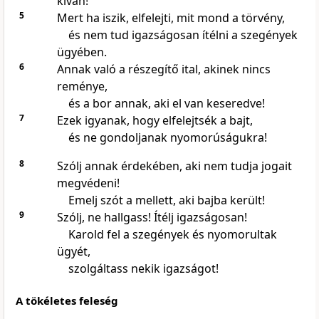
kíván!
5
Mert ha iszik, elfelejti, mit mond a törvény,
és nem tud igazságosan ítélni a szegények
ügyében.
6
Annak való a részegítő ital, akinek nincs
reménye,
és a bor annak, aki el van keseredve!
7
Ezek igyanak, hogy elfelejtsék a bajt,
és ne gondoljanak nyomorúságukra!
8
Szólj annak érdekében, aki nem tudja jogait
megvédeni!
Emelj szót a mellett, aki bajba került!
9
Szólj, ne hallgass! Ítélj igazságosan!
Karold fel a szegények és nyomorultak
ügyét,
szolgáltass nekik igazságot!
A tökéletes feleség