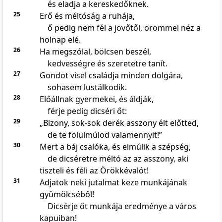
és eladja a kereskedőknek.
25
Erő és méltóság a ruhája,
ő pedig nem fél a jövőtől, örömmel néz a
holnap elé.
26
Ha megszólal, bölcsen beszél,
kedvességre és szeretetre tanít.
27
Gondot visel családja minden dolgára,
sohasem lustálkodik.
28
Előállnak gyermekei, és áldják,
férje pedig dicséri őt:
29
„Bizony, sok-sok derék asszony élt előtted,
de te fölülmúlod valamennyit!”
30
Mert a báj csalóka, és elmúlik a szépség,
de dicséretre méltó az az asszony, aki
tiszteli és féli az Örökkévalót!
31
Adjatok neki jutalmat keze munkájának
gyümölcséből!
Dicsérje őt munkája eredménye a város
kapuiban!