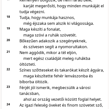
Keményen dolgozik, de nem fárad bele,
karját megerősíti, hogy minden munkáját el
tudja végezni.
18
Tudja, hogy munkája hasznos,
még éjszaka sem alszik ki világossága.
19
Maga készíti a fonalat,
maga szövi a ruhák szövetét.
20
Bőkezűen adakozik a szegényeknek,
és szívesen segít a nyomorultakon.
21
Nem aggódik, mikor a tél eljön,
mert egész családját meleg ruhákba
öltözteti.
22
Színes szőtteseket és takarókat készít ágyára,
maga készítette fehér lenvászonba és
bíborba öltözik.
23
Férjét jól ismerik, megbecsülik a városi
tanácsban,
ahol az ország vezetői között foglal helyet.
24
Az igazi feleség öveket és finom szövetet sző,