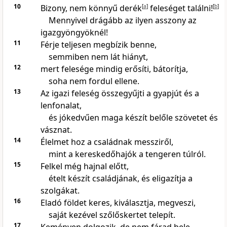
10
Bizony, nem könnyű derék
[
a
]
feleséget találni!
[
b
]
Mennyivel drágább az ilyen asszony az
igazgyöngyöknél!
11
Férje teljesen megbízik benne,
semmiben nem lát hiányt,
12
mert felesége mindig erősíti, bátorítja,
soha nem fordul ellene.
13
Az igazi feleség összegyűjti a gyapjút és a
lenfonalat,
és jókedvűen maga készít belőle szövetet és
vásznat.
14
Élelmet hoz a családnak messziről,
mint a kereskedőhajók a tengeren túlról.
15
Felkel még hajnal előtt,
ételt készít családjának, és eligazítja a
szolgákat.
16
Eladó földet keres, kiválasztja, megveszi,
saját kezével szőlőskertet telepít.
17