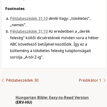
Footnotes
Példabeszédek 31:10
derék
Vagy: „tökéletes”,
„nemes”.
Példabeszédek 31:10
Az eredetiben a „derék
feleség” költői dicséretének minden sora a héber
ABC következő betűjével kezdődik. Így ez a
költemény a tökéletes feleség tulajdonságait
sorolja „A-tól Z-ig”.
Példabeszédek 30
Prédikátor 1
Hungarian Bible: Easy-to-Read Version
(ERV-HU)