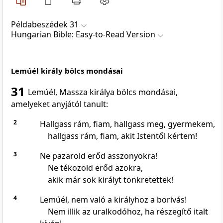
Példabeszédek 31
Hungarian Bible: Easy-to-Read Version
Lemúél király bölcs mondásai
31
Lemúél, Massza királya bölcs mondásai,
amelyeket anyjától tanult:
2
Hallgass rám, fiam, hallgass meg, gyermekem,
hallgass rám, fiam, akit Istentől kértem!
3
Ne pazarold erőd asszonyokra!
Ne tékozold erőd azokra,
akik már sok királyt tönkretettek!
4
Lemúél, nem való a királyhoz a borivás!
Nem illik az uralkodóhoz, ha részegítő italt