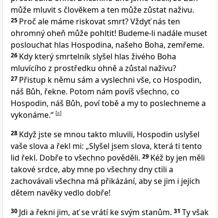
může mluvit s člověkem a ten může zůstat naživu.
25
Proč ale máme riskovat smrt? Vždyť nás ten
ohromný oheň může pohltit! Budeme-li nadále muset
poslouchat hlas Hospodina, našeho Boha, zemřeme.
26
Kdy který smrtelník slyšel hlas živého Boha
mluvícího z prostředku ohně a zůstal naživu?
27
Přistup k němu sám a vyslechni vše, co Hospodin,
náš Bůh, řekne. Potom nám povíš všechno, co
Hospodin, náš Bůh, poví tobě a my to poslechneme a
vykonáme.“
[
a
]
28
Když jste se mnou takto mluvili, Hospodin uslyšel
vaše slova a řekl mi: „Slyšel jsem slova, která ti tento
lid řekl. Dobře to všechno pověděli.
29
Kéž by jen měli
takové srdce, aby mne po všechny dny ctili a
zachovávali všechna má přikázání, aby se jim i jejich
dětem navěky vedlo dobře!
30
Jdi a řekni jim, ať se vrátí ke svým stanům.
31
Ty však