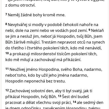
z domu otroctví.
7
Neměj žádné bohy kromě mne.
8
Nevytvářej si modly v podobě čehokoli nahoře na
nebi, dole na zemi nebo ve vodách pod zemí.
9
Neklaň
se jim a nesluž jim, neboť já Hospodin, tvůj Bůh, jsem
Bůh žárlivě milující. Trestám nepravost otců na synech
do třetího i čtvrtého pokolení těch, kdo mě nenávidí,
10
a prokazuji milosrdenství tisícům pokolení těch,
kdo mě milují a zachovávají má přikázání.
11
Neužívej jméno Hospodina, svého Boha, nadarmo,
neboť toho, kdo by užil jeho jména nadarmo,
Hospodin neponechá bez trestu.
12
Zachovávej sobotní den, aby ti byl svatý, jak ti
přikázal Hospodin, tvůj Bůh.
13
Šest dní budeš
pracovat a dělat všechnu svoji práci,
14
ale sedmý den
je dnem odpočinku, zasvěceným Hospodinu, tvému