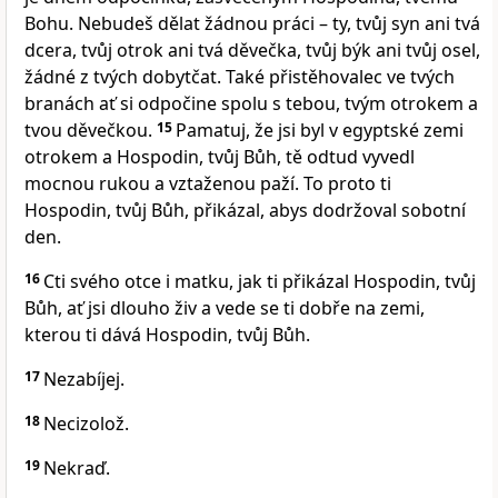
Bohu. Nebudeš dělat žádnou práci – ty, tvůj syn ani tvá
dcera, tvůj otrok ani tvá děvečka, tvůj býk ani tvůj osel,
žádné z tvých dobytčat. Také přistěhovalec ve tvých
branách ať si odpočine spolu s tebou, tvým otrokem a
tvou děvečkou.
15
Pamatuj, že jsi byl v egyptské zemi
otrokem a Hospodin, tvůj Bůh, tě odtud vyvedl
mocnou rukou a vztaženou paží. To proto ti
Hospodin, tvůj Bůh, přikázal, abys dodržoval sobotní
den.
16
Cti svého otce i matku, jak ti přikázal Hospodin, tvůj
Bůh, ať jsi dlouho živ a vede se ti dobře na zemi,
kterou ti dává Hospodin, tvůj Bůh.
17
Nezabíjej.
18
Necizolož.
19
Nekraď.