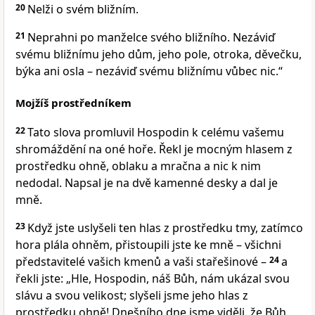
20
Nelži o svém bližním.
21
Neprahni po manželce svého bližního. Nezáviď
svému bližnímu jeho dům, jeho pole, otroka, děvečku,
býka ani osla – nezáviď svému bližnímu vůbec nic.“
Mojžíš prostředníkem
22
Tato slova promluvil Hospodin k celému vašemu
shromáždění na oné hoře. Řekl je mocným hlasem z
prostředku ohně, oblaku a mračna a nic k nim
nedodal. Napsal je na dvě kamenné desky a dal je
mně.
23
Když jste uslyšeli ten hlas z prostředku tmy, zatímco
hora plála ohněm, přistoupili jste ke mně – všichni
představitelé vašich kmenů a vaši stařešinové –
24
a
řekli jste: „Hle, Hospodin, náš Bůh, nám ukázal svou
slávu a svou velikost; slyšeli jsme jeho hlas z
prostředku ohně! Dnešního dne jsme viděli, že Bůh