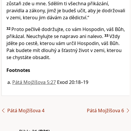
zůstaň zde u mne. Sdělím ti všechna přikázání,
pravidla a zákony, jimž je budeš učit, aby je dodržovali
v zemi, kterou jim dávám za dědictví.“
32
Proto pečlivě dodržujte, co vám Hospodin, váš Bůh,
přikázal. Neuchylujte se napravo ani nalevo.
33
Vždy
jděte po cestě, kterou vám určil Hospodin, váš Bůh.
Pak budete mít dlouhý a šťastný život v zemi, kterou
se chystáte obsadit.
Footnotes
Pátá Mojžíšova 5:27
Exod 20:18–19
Pátá Mojžíšova 4
Pátá Mojžíšova 6