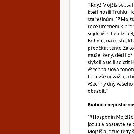
9
Když Mojžíš sepsal 
kteří nosili Truhlu 
stařešinům.
10
Mojží
roce určeném k prom
sejde všechen Izrae
Bohem, na místě, kte
předčítat tento Zákon,
muže, ženy, děti i př
slyšeli a učili se ct
všechna slova tohot
toto vše nezažili, a
všechny dny vašeho 
obsadit.“
Budoucí neposlušnos
14
Hospodin Mojžíšovi 
Jozuu a postavte se
Mojžíš a Jozue tedy š