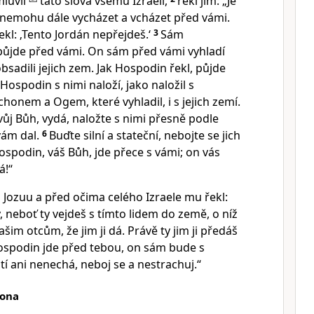
mluvil
tato slova všemu Izraeli,
řekl jim: „Je
; nemohu dále vycházet a vcházet před vámi.
kl: ‚Tento Jordán nepřejdeš.‘
3
Sám
půjde před vámi. On sám před vámi vyhladí
bsadili jejich zem. Jak Hospodin řekl, půjde
Hospodin s nimi naloží, jako naložil s
chonem a Ogem, které vyhladil, i s jejich zemí.
tvůj Bůh, vydá, naložte s nimi přesně podle
vám dal.
6
Buďte silní a stateční, nebojte se jich
ospodin, váš Bůh, jde přece s vámi; on vás
á!“
 Jozuu a před očima celého Izraele mu řekl:
, neboť ty vejdeš s tímto lidem do země, o níž
im otcům, že jim ji dá. Právě ty jim ji předáš
spodin jde před tebou, on sám bude s
í ani nenechá, neboj se a nestrachuj.“
kona