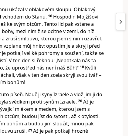
anu ukázal v oblakovém sloupu. Oblakový
ad vchodem do Stanu.
16
Hospodin Mojžíšovi
hneš ke svým otcům. Tento lid pak vstane a
i bohy, mezi nimiž se ocitne v zemi, do níž
 a zruší smlouvu, kterou jsem s nimi uzavřel.
m vzplane můj hněv; opustím je a skryji před
y je potkají veliké pohromy a soužení, takže se
tí. V ten den si řeknou: ‚Nepotkala nás ta
o, že uprostřed nás není náš Bůh?‘
18
Kvůli
chali, však v ten den zcela skryji svou tvář –
cizím bohům!
uto píseň. Nauč ji syny Izraele a vlož jim ji do
 byla svědkem proti synům Izraele.
20
Až je
ývající mlékem a medem, kterou jsem s
ch otcům, budou jíst do sytosti, až k otylosti.
izím bohům a budou jim sloužit; mnou pak
ouvu zruší.
21
Až je pak potkají hrozné