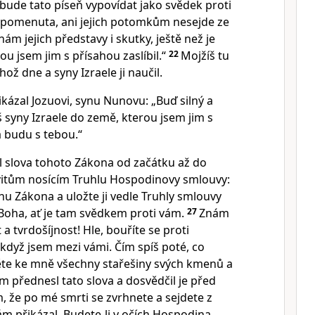
bude tato píseň vypovídat jako svědek proti
apomenuta, ani jejich potomkům nesejde ze
znám jejich představy i skutky, ještě než je
u jsem jim s přísahou zaslíbil.“
22
Mojžíš tu
hož dne a syny Izraele ji naučil.
kázal Jozuovi, synu Nunovu: „Buď silný a
š syny Izraele do země, kterou jsem jim s
já budu s tebou.“
l slova tohoto Zákona od začátku až do
evitům nosícím Truhlu Hospodinovy smlouvy:
hu Zákona a uložte ji vedle Truhly smlouvy
oha, ať je tam svědkem proti vám.
27
Znám
a tvrdošíjnost! Hle, bouříte se proti
když jsem mezi vámi. Čím spíš poté, co
e ke mně všechny stařešiny svých kmenů a
im přednesl tato slova a dosvědčil je před
, že po mé smrti se zvrhnete a sejdete z
ám přikázal. Budete-li v očích Hospodina,