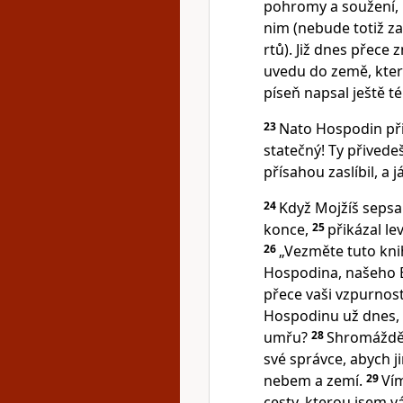
pohromy a soužení, 
nim (nebude totiž z
rtů). Již dnes přece 
uvedu do země, ktero
píseň napsal ještě té
23
Nato Hospodin při
statečný! Ty přivede
přísahou zaslíbil, a 
24
Když Mojžíš sepsa
konce,
25
přikázal l
26
„Vezměte tuto kni
Hospodina, našeho B
přece vaši vzpurnost 
Hospodinu už dnes, 
umřu?
28
Shromáždět
své správce, abych j
nebem a zemí.
29
Vím
cesty, kterou jsem v