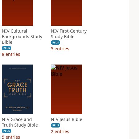
NIV Cultural
NIV First-Century
Backgrounds Study
Study Bible
Bible
PLUS
5
entries
PLUS
8
entries
NIV Grace and
NIV Jesus Bible
Truth Study Bible
PLUS
2
entries
PLUS
5
entries