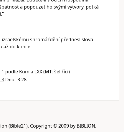
špatnost a popouzet ho svými výtvory, potká
.“
 izraelskému shromáždění přednesl slova
u až do konce:
:1
podle Kum a LXX (MT: šel říci)
:3
Deut 3:28
ion (Bible21). Copyright © 2009 by BIBLION,