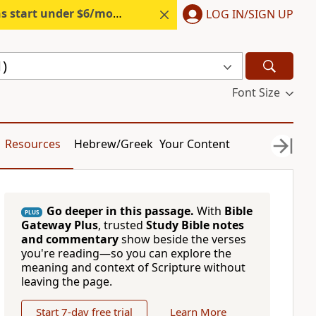
s start under $6/month.
Start free.
LOG IN/SIGN UP
1)
Font Size
Resources
Hebrew/Greek
Your Content
Go deeper in this passage.
With
Bible
PLUS
Gateway Plus
, trusted
Study Bible notes
and commentary
show beside the verses
you're reading—so you can explore the
meaning and context of Scripture without
leaving the page.
Start 7-day free trial
Learn More