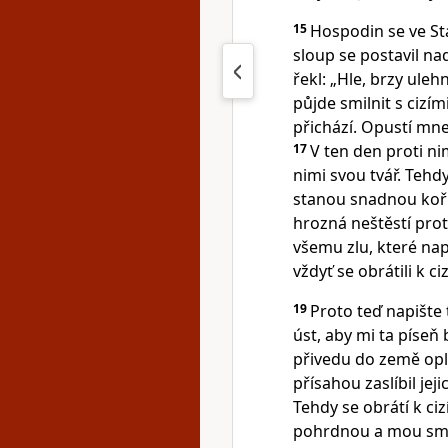
15
Hospodin se ve St
sloup se postavil n
řekl: „Hle, brzy ule
půjde smilnit s cizím
přichází. Opustí mne
17
V ten den proti ni
nimi svou tvář. Tehd
stanou snadnou kořis
hrozná neštěstí prot
všemu zlu, které napá
vždyť se obrátili k 
19
Proto teď napište t
úst, aby mi ta píseň
přivedu do země opl
přísahou zaslíbil jeji
Tehdy se obrátí k c
pohrdnou a mou sml