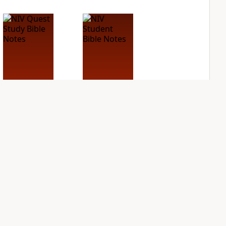
NIV Quest Study
NIV Student Bible
Bible Notes
Notes
PLUS
PLUS
11
entries
2
entries