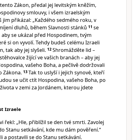
tento Zákon, předal jej levitským kněžím,
Hospodinovy smlouvy, i všem izraelským
š jim přikázal: „Každého sedmého roku, v
íjení dluhů, během Slavnosti stánků
11
se
l, aby se ukázal před Hospodinem, tvým
ré si on vyvolí. Tehdy budeš celému Izraeli
 tak aby jej slyšeli.
12
Shromážděte lid –
istěhovalce žijící ve vašich branách – aby jej
ít Hospodina, vašeho Boha, a pečlivě dodržovali
o Zákona.
13
Tak to uslyší i jejich synové, kteří
 budou se učit ctít Hospodina, vašeho Boha, po
života v zemi za Jordánem, kterou jdete
t Izraele
řekl: „Hle, přiblížil se den tvé smrti. Zavolej
 do Stanu setkávání, kde mu dám pověření.“
li a postavili se do Stanu setkávání.