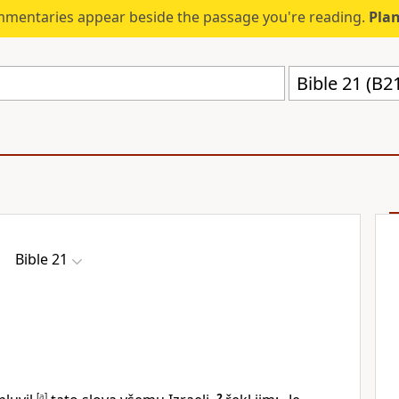
mmentaries appear beside the passage you're reading.
Plan
Bible 21 (B2
Bible 21
[
a
]
2