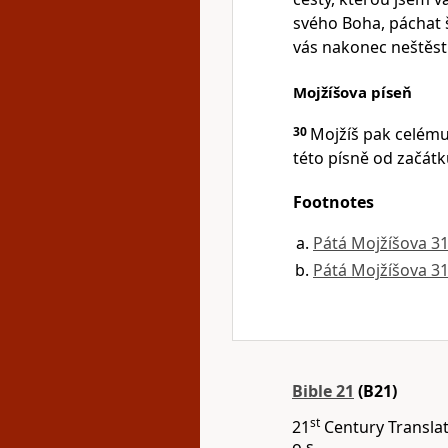
svého Boha, páchat 
vás nakonec neštěstí
Mojžíšova píseň
30
Mojžíš pak celému
této písně od začátk
Footnotes
Pátá Mojžíšova 31
Pátá Mojžíšova 31
Bible 21
(B21)
st
21
Century Translat
o.s.