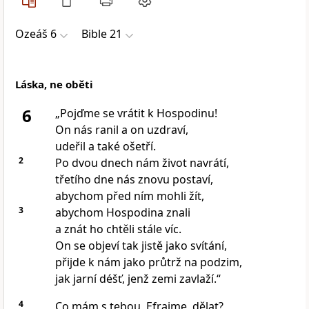
Ozeáš 6
Bible 21
Láska, ne oběti
6
„Pojďme se vrátit k Hospodinu!
On nás ranil a on uzdraví,
udeřil a také ošetří.
2
Po dvou dnech nám život navrátí,
třetího dne nás znovu postaví,
abychom před ním mohli žít,
3
abychom Hospodina znali
a znát ho chtěli stále víc.
On se objeví tak jistě jako svítání,
přijde k nám jako průtrž na podzim,
jak jarní déšť, jenž zemi zavlaží.“
4
Co mám s tebou, Efraime, dělat?