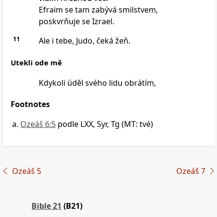
Efraim se tam zabývá smilstvem,
poskvrňuje se Izrael.
11
Ale i tebe, Judo, čeká žeň.
Utekli ode mě
Kdykoli úděl svého lidu obrátím,
Footnotes
Ozeáš 6:5
podle LXX, Syr, Tg (MT: tvé)
Ozeáš 5
Ozeáš 7
Bible 21
(B21)