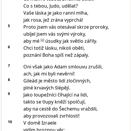
Co s tebou, Judo, udělat?
Vaše láska je jako ranní mlha,
jak rosa, jež zrána vyprchá!
5
Proto jsem vás otesával skrze proroky,
ubíjel jsem vás svými výroky,
aby mé
[
a
]
úsudky jak světlo zářily.
6
Chci totiž lásku, nikoli oběti,
poznání Boha spíš než zápaly.
7
Oni však jako Adam smlouvu zrušili,
ach, jak mi byli nevěrní!
8
Gileád je město lidí zločinných,
plné krvavých šlépějí.
9
Jako loupežníci číhající na lidi,
takto se tlupy kněží spolčují,
aby na cestě do Šechemu vraždili,
aby provozovali zvrhlosti!
10
V domě Izraele
vidím hroznou věc: