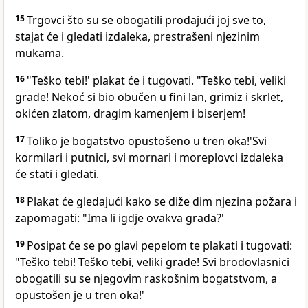
15
Trgovci što su se obogatili prodajući joj sve to,
stajat će i gledati izdaleka, prestrašeni njezinim
mukama.
16
"Teško tebi!' plakat će i tugovati. "Teško tebi, veliki
grade! Nekoć si bio obučen u fini lan, grimiz i skrlet,
okićen zlatom, dragim kamenjem i biserjem!
17
Toliko je bogatstvo opustošeno u tren oka!'Svi
kormilari i putnici, svi mornari i moreplovci izdaleka
će stati i gledati.
18
Plakat će gledajući kako se diže dim njezina požara i
zapomagati: "Ima li igdje ovakva grada?'
19
Posipat će se po glavi pepelom te plakati i tugovati:
"Teško tebi! Teško tebi, veliki grade! Svi brodovlasnici
obogatili su se njegovim raskošnim bogatstvom, a
opustošen je u tren oka!'