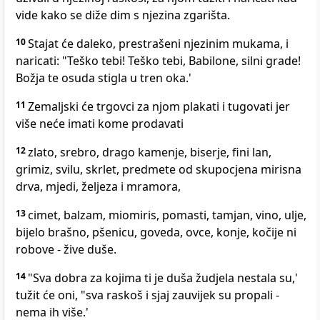
vide kako se diže dim s njezina zgarišta.
10
Stajat će daleko, prestrašeni njezinim mukama, i
naricati: "Teško tebi! Teško tebi, Babilone, silni grade!
Božja te osuda stigla u tren oka.'
11
Zemaljski će trgovci za njom plakati i tugovati jer
više neće imati kome prodavati
12
zlato, srebro, drago kamenje, biserje, fini lan,
grimiz, svilu, skrlet, predmete od skupocjena mirisna
drva, mjedi, željeza i mramora,
13
cimet, balzam, miomiris, pomasti, tamjan, vino, ulje,
bijelo brašno, pšenicu, goveda, ovce, konje, kočije ni
robove - žive duše.
14
"Sva dobra za kojima ti je duša žudjela nestala su,'
tužit će oni, "sva raskoš i sjaj zauvijek su propali -
nema ih više.'