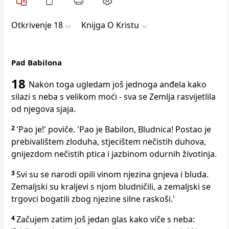
Otkrivenje 18
Knijga O Kristu
Pad Babilona
18
Nakon toga ugledam još jednoga anđela kako
silazi s neba s velikom moći - sva se Zemlja rasvijetlila
od njegova sjaja.
2
'Pao je!' poviče. 'Pao je Babilon, Bludnica! Postao je
prebivalištem zloduha, stjecištem nečistih duhova,
gnijezdom nečistih ptica i jazbinom odurnih životinja.
3
Svi su se narodi opili vinom njezina gnjeva i bluda.
Zemaljski su kraljevi s njom bludničili, a zemaljski se
trgovci bogatili zbog njezine silne raskoši.'
4
Začujem zatim još jedan glas kako viče s neba: