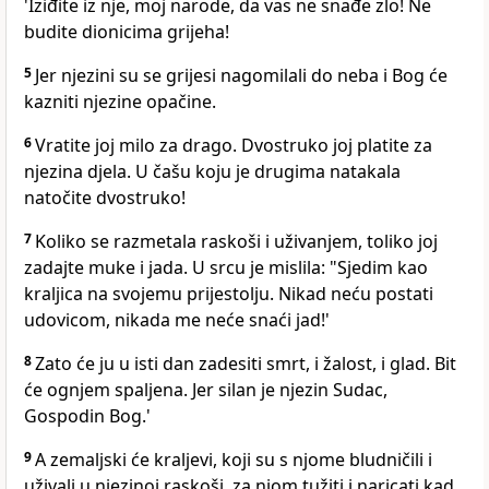
'Iziđite iz nje, moj narode, da vas ne snađe zlo! Ne
budite dionicima grijeha!
5
Jer njezini su se grijesi nagomilali do neba i Bog će
kazniti njezine opačine.
6
Vratite joj milo za drago. Dvostruko joj platite za
njezina djela. U čašu koju je drugima natakala
natočite dvostruko!
7
Koliko se razmetala raskoši i uživanjem, toliko joj
zadajte muke i jada. U srcu je mislila: "Sjedim kao
kraljica na svojemu prijestolju. Nikad neću postati
udovicom, nikada me neće snaći jad!'
8
Zato će ju u isti dan zadesiti smrt, i žalost, i glad. Bit
će ognjem spaljena. Jer silan je njezin Sudac,
Gospodin Bog.'
9
A zemaljski će kraljevi, koji su s njome bludničili i
uživali u njezinoj raskoši, za njom tužiti i naricati kad