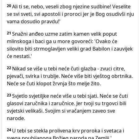
20
Ali ti se, nebo, veseli zbog njezine sudbine! Veselite
se svi sveti, svi apostoli i proroci jer je Bog osudivši nju
vama dosudio pravdu!'
21
Snažni anđeo uzme zatim kamen velik poput
mlinskoga i baci ga u more govoreći: 'Ovako će
silovito biti strmoglavljen veliki grad Babilon i zauvijek
će nestati.'
22
Nikad se više u tebi neće čuti glazba - zvuci citre,
pjevači, svirka i trublje. Neće više biti vještog obrtnika.
Neće se čuti klopot žrvnja što melje žito.
23
Svjetlo svjetiljke neće više u tebi sjati. Neće se čuti
glasovi zaručnika i zaručnice. Jer tvoji su trgovci bili
svjetski velikaši. Svojim si vračanjem zaveo sve
narode.
24
U tebi se stekla prolivena krv proroka i svetaca i
svega poubijanoga Božjeg naroda na Zemlji.'