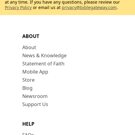
at any time. If you have any questions, please review our
Privacy Policy
or email us at
privacy@biblegateway.com
.
ABOUT
About
News & Knowledge
Statement of Faith
Mobile App
Store
Blog
Newsroom
Support Us
HELP