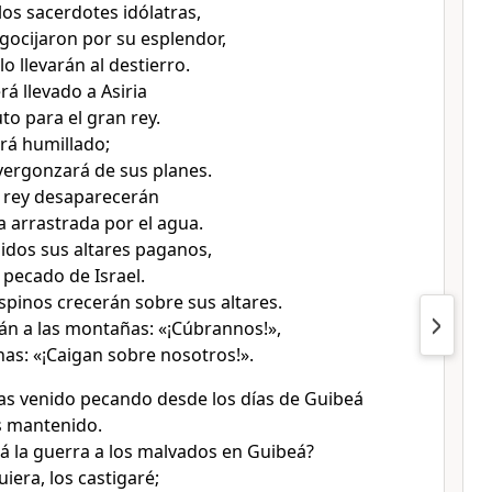
los sacerdotes idólatras,
egocijaron por su esplendor,
o llevarán al destierro.
rá llevado a Asiria
to para el gran rey.
rá humillado;
avergonzará de sus planes.
 rey desaparecerán
arrastrada por el agua.
idos sus altares paganos,
 pecado de Israel.
spinos crecerán sobre sus altares.
án a las montañas: «¡Cúbrannos!»,
inas: «¡Caigan sobre nosotros!».
 has venido pecando desde los días de Guibeá
as mantenido.
á la guerra a los malvados en Guibeá?
iera, los castigaré;