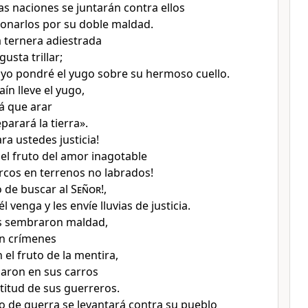
as naciones se juntarán contra ellos
ionarlos por su doble maldad.
a ternera adiestrada
gusta trillar;
 yo pondré el yugo sobre su hermoso cuello.
ín lleve el yugo,
á que arar
parará la tierra».
ra ustedes justicia!
el fruto del amor inagotable
rcos en terrenos no labrados!
o de buscar al
Señor
!,
l venga y les envíe lluvias de justicia.
s sembraron maldad,
n crímenes
 el fruto de la mentira,
aron en sus carros
ltitud de sus guerreros.
 de guerra se levantará contra su pueblo