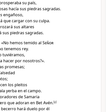
rosperaba su país,
as hacía sus piedras sagradas.
es engañoso,
á que cargar con su culpa.
rozará sus altares
á sus piedras sagradas.
n: «No hemos temido al
Señor
no tenemos rey.
lo tuviéramos,
a hacer por nosotros?».
as promesas;
falsedad
atos;
cen los pleitos
la yerba en el campo.
oradores de Samaria
nero que adoran en Bet Avén.
[
a
]
l becerro hará duelo por él