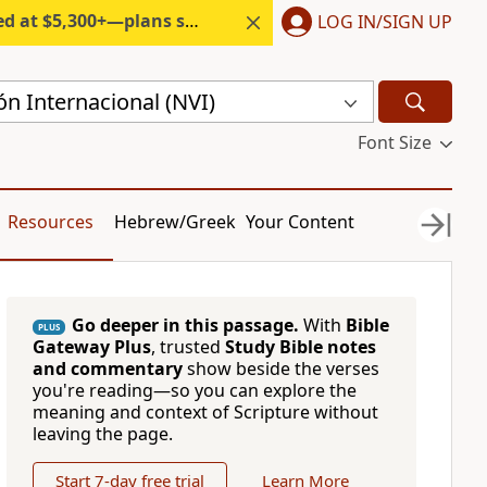
300+—plans start under $6/month.
LOG IN/SIGN UP
n Internacional (NVI)
Font Size
Resources
Hebrew/Greek
Your Content
Go deeper in this passage.
With
Bible
PLUS
Gateway Plus
, trusted
Study Bible notes
and commentary
show beside the verses
you're reading—so you can explore the
meaning and context of Scripture without
leaving the page.
Start 7-day free trial
Learn More