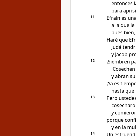
entonces l
para apris
11
Efraín es un
a la que le 
pues bien,
Haré que Efra
Judá tendr
y Jacob pre
12
¡Siembren pa
¡Cosechen 
y abran su
¡Ya es tiemp
hasta que é
13
Pero ustede
cosecharo
y comieron
porque confi
y en la mu
14
Un estruendo