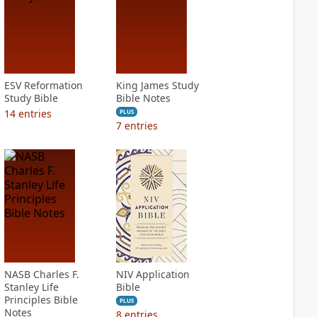
ESV Reformation
King James Study
Study Bible
Bible Notes
14
entries
PLUS
7
entries
NASB Charles F.
NIV Application
Stanley Life
Bible
Principles Bible
PLUS
Notes
8
entries