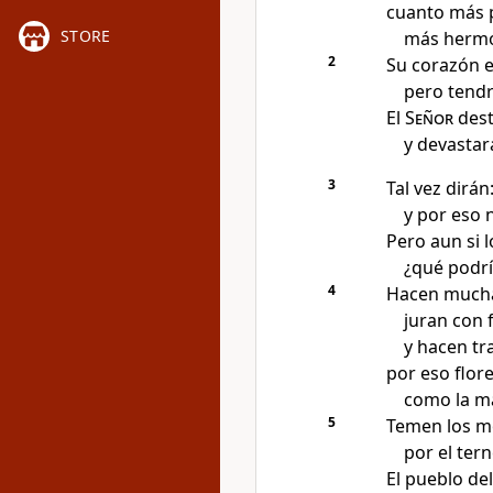
cuanto más p
STORE
más hermos
2
Su corazón 
pero tendr
El
Señor
dest
y devastar
3
Tal vez dirá
y por eso 
Pero aun si 
¿qué podrí
4
Hacen much
juran con 
y hacen tr
por eso flore
como la ma
5
Temen los m
por el ter
El pueblo de