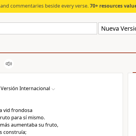
s and commentaries beside every verse.
70+ resources valued at $5,
Nueva Versió
Versión Internacional
na vid frondosa
ruto para sí mismo.
 más aumentaba su fruto,
s construía;