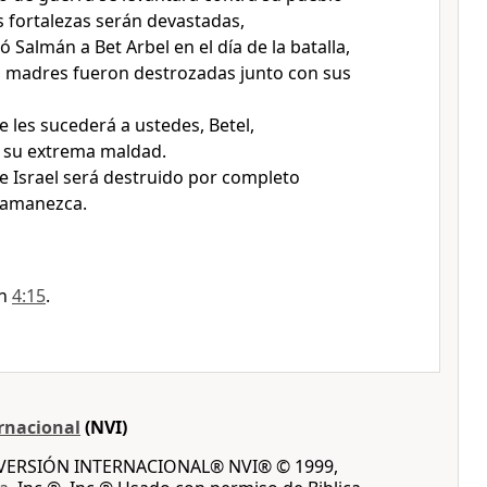
s fortalezas serán devastadas,
Salmán a Bet Arbel en el día de la batalla,
 madres fueron destrozadas junto con sus
e les sucederá a ustedes, Betel,
 su extrema maldad.
de Israel será destruido por completo
 amanezca.
en
4:15
.
rnacional
(NVI)
A VERSIÓN INTERNACIONAL® NVI® © 1999,