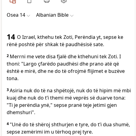
Osea 14
Albanian Bible
14
O Izrael, kthehu tek Zoti, Perëndia yt, sepse ke
rënë poshtë për shkak të paudhësisë sate.
2
Merrni me vete disa fjalë dhe kthehuni tek Zoti. I
thoni: "Largo çfarëdo paudhësi dhe prano atë që
është e mirë, dhe ne do të ofrojmë flijimet e buzëve
tona.
3
Asiria nuk do të na shpëtojë, nuk do të hipim më mbi
kuaj dhe nuk do t’i themi më veprës së duarve tona:
"Ti je perëndia ynë," sepse pranë teje jetimi gjen
dhemshuri".
4
"Unë do të shëroj shthurjen e tyre, do t’i dua shumë,
sepse zemërimi im u tërhoq prej tyre.