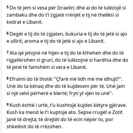
5
Do të jem si vesa për Izraelin; dhe ai do të lulëzojë si
zambaku dhe do t’i zgjatë rrënjët e tij në thellësi si
kedrat e Libanit.
6
Degët e tij do të zgjaten, bukuria e tij do të jetë si ajo
e ullirit, aroma e tij do të jetë si ajo e Libanit.
7
Ata që jetojnë në hijen e tij do të kthehen dhe do të
rigjallërohen si gruri, do të lulëzojnë si hardhia dhe do
të jenë të famshëm si vera e Libanit.
8
Efraimi do të thotë: "Çfarë më lidh më me idhujt?".
Unë do ta kënaq dhe do të kujdesem për të. Unë jam
si një selvi përherë e blertë; fryti yt vjen te unë".
9
Kush është i urtë, t’u kushtojë kujdes këtyre gjërave.
Kush ka mend le t’i kuptoje ato. Sepse rrugët e Zotit
janë të drejta; të drejtët do të ecin nëpër to, por
shkelësit do të rrëzohen.