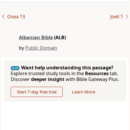
Osea 13
Joeli 1
Albanian Bible
(ALB)
by
Public Domain
Want help understanding this passage?
PLUS
Explore trusted study tools in the
Resources
tab.
Discover
deeper insight
with Bible Gateway Plus.
Start 7-day free trial
Learn More