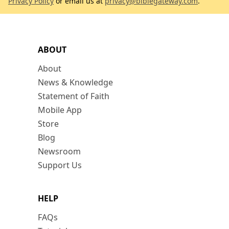
Privacy Policy
or email us at
privacy@biblegateway.com
.
ABOUT
About
News & Knowledge
Statement of Faith
Mobile App
Store
Blog
Newsroom
Support Us
HELP
FAQs