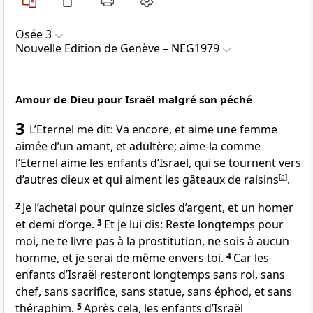
Osée 3
Nouvelle Edition de Genève – NEG1979
Amour de Dieu pour Israël malgré son péché
3
L’Eternel me dit: Va encore, et aime une femme
aimée d’un amant, et adultère; aime-la comme
l’Eternel aime les enfants d’Israël, qui se tournent vers
d’autres dieux et qui aiment les gâteaux de raisins
[
a
]
.
2
Je l’achetai pour quinze sicles d’argent, et un homer
et demi d’orge.
3
Et je lui dis: Reste longtemps pour
moi, ne te livre pas à la prostitution, ne sois à aucun
homme, et je serai de même envers toi.
4
Car les
enfants d’Israël resteront longtemps sans roi, sans
chef, sans sacrifice, sans statue, sans éphod, et sans
théraphim.
5
Après cela, les enfants d’Israël