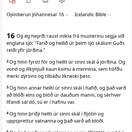
Opinberun Jóhannesar 16
Icelandic Bible
16
Og ég heyrði raust mikla frá musterinu segja við
englana sjö: "Farið og hellið úr þeim sjö skálum Guðs
reiði yfir jörðina."
2
Og hinn fyrsti fór og hellti úr sinni skál á jörðina. Og
vond og illkynjuð kaun komu á mennina, sem höfðu
merki dýrsins og tilbáðu líkneski þess.
3
Og hinn annar hellti úr sinni skál í hafið, og það varð
að blóði eins og blóð úr dauðum manni, og sérhver
lifandi sál dó, sú er í hafinu var.
4
Og hinn þriðji hellti úr sinni skál í fljótin og
uppsprettur vatnanna og það varð að blóði.
5