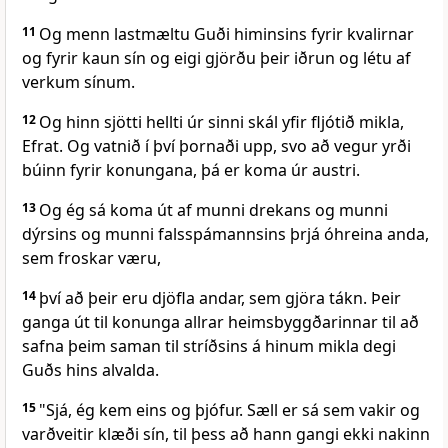
11
Og menn lastmæltu Guði himinsins fyrir kvalirnar
og fyrir kaun sín og eigi gjörðu þeir iðrun og létu af
verkum sínum.
12
Og hinn sjötti hellti úr sinni skál yfir fljótið mikla,
Efrat. Og vatnið í því þornaði upp, svo að vegur yrði
búinn fyrir konungana, þá er koma úr austri.
13
Og ég sá koma út af munni drekans og munni
dýrsins og munni falsspámannsins þrjá óhreina anda,
sem froskar væru,
14
því að þeir eru djöfla andar, sem gjöra tákn. Þeir
ganga út til konunga allrar heimsbyggðarinnar til að
safna þeim saman til stríðsins á hinum mikla degi
Guðs hins alvalda.
15
"Sjá, ég kem eins og þjófur. Sæll er sá sem vakir og
varðveitir klæði sín, til þess að hann gangi ekki nakinn