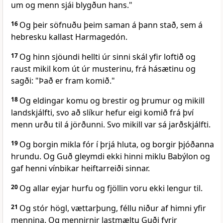
um og menn sjái blygðun hans."
16
Og þeir söfnuðu þeim saman á þann stað, sem á
hebresku kallast Harmagedón.
17
Og hinn sjöundi hellti úr sinni skál yfir loftið og
raust mikil kom út úr musterinu, frá hásætinu og
sagði: "Það er fram komið."
18
Og eldingar komu og brestir og þrumur og mikill
landskjálfti, svo að slíkur hefur eigi komið frá því
menn urðu til á jörðunni. Svo mikill var sá jarðskjálfti.
19
Og borgin mikla fór í þrjá hluta, og borgir þjóðanna
hrundu. Og Guð gleymdi ekki hinni miklu Babýlon og
gaf henni vínbikar heiftarreiði sinnar.
20
Og allar eyjar hurfu og fjöllin voru ekki lengur til.
21
Og stór högl, vættarþung, féllu niður af himni yfir
mennina. Og mennirnir lastmæltu Guði fyrir