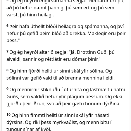
Og ég heyrði engil vatnanna segja: "Réttlátur ert þú,
að þú hefur dæmt þannig, þú sem ert og þú sem
varst, þú hinn heilagi.
6
Þeir hafa úthellt blóði heilagra og spámanna, og því
hefur þú gefið þeim blóð að drekka. Maklegir eru þeir
þess."
7
Og ég heyrði altarið segja: "Já, Drottinn Guð, þú
alvaldi, sannir og réttlátir eru dómar þínir."
8
Og hinn fjórði hellti úr sinni skál yfir sólina. Og
sólinni var gefið vald til að brenna mennina í eldi.
9
Og mennirnir stiknuðu í ofurhita og lastmæltu nafni
Guðs, sem valdið hefur yfir plágum þessum. Og ekki
gjörðu þeir iðrun, svo að þeir gæfu honum dýrðina.
10
Og hinn fimmti hellti úr sinni skál yfir hásæti
dýrsins. Og ríki þess myrkvaðist, og menn bitu í
tungur sínar af kvöl.