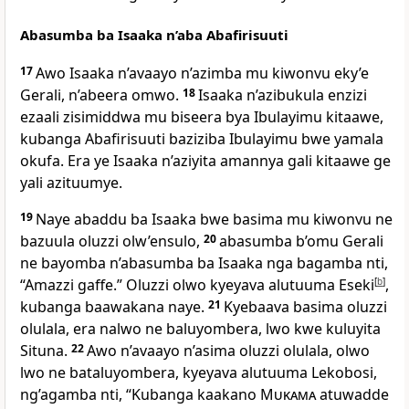
Abasumba ba Isaaka n’aba Abafirisuuti
17
Awo Isaaka n’avaayo n’azimba mu kiwonvu eky’e
Gerali, n’abeera omwo.
18
Isaaka n’azibukula enzizi
ezaali zisimiddwa mu biseera bya Ibulayimu kitaawe,
kubanga Abafirisuuti baziziba Ibulayimu bwe yamala
okufa. Era ye Isaaka n’aziyita amannya gali kitaawe ge
yali azituumye.
19
Naye abaddu ba Isaaka bwe basima mu kiwonvu ne
bazuula oluzzi olw’ensulo,
20
abasumba b’omu Gerali
ne bayomba n’abasumba ba Isaaka nga bagamba nti,
“Amazzi gaffe.” Oluzzi olwo kyeyava alutuuma Eseki
[
b
]
,
kubanga baawakana naye.
21
Kyebaava basima oluzzi
olulala, era nalwo ne baluyombera, lwo kwe kuluyita
Situna.
22
Awo n’avaayo n’asima oluzzi olulala, olwo
lwo ne bataluyombera, kyeyava alutuuma Lekobosi,
ng’agamba nti, “Kubanga kaakano
Mukama
atuwadde