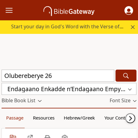
Start your day in God's Word with the Verse of the Day.
Endagaano Enkadde nʼEndagaano Empya (LCB)
Bible Book List
Font Size
Passage
Resources
Hebrew/Greek
Your Content