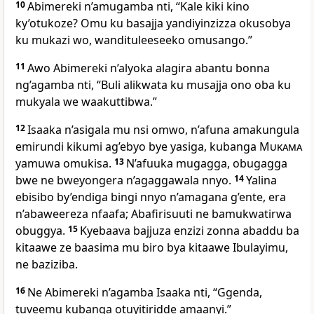
10
Abimereki n’amugamba nti, “Kale kiki kino
ky’otukoze? Omu ku basajja yandiyinzizza okusobya
ku mukazi wo, wandituleeseeko omusango.”
11
Awo Abimereki n’alyoka alagira abantu bonna
ng’agamba nti, “Buli alikwata ku musajja ono oba ku
mukyala we waakuttibwa.”
12
Isaaka n’asigala mu nsi omwo, n’afuna amakungula
emirundi kikumi ag’ebyo bye yasiga, kubanga
Mukama
yamuwa omukisa.
13
N’afuuka mugagga, obugagga
bwe ne bweyongera n’agaggawala nnyo.
14
Yalina
ebisibo by’endiga bingi nnyo n’amagana g’ente, era
n’abaweereza nfaafa; Abafirisuuti ne bamukwatirwa
obuggya.
15
Kyebaava bajjuza enzizi zonna abaddu ba
kitaawe ze baasima mu biro bya kitaawe Ibulayimu,
ne baziziba.
16
Ne Abimereki n’agamba Isaaka nti, “Ggenda,
tuveemu kubanga otuyitiridde amaanyi.”