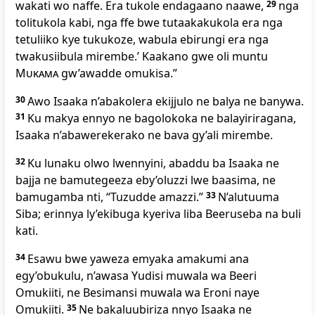
wakati wo naffe. Era tukole endagaano naawe,
29
nga
tolitukola kabi, nga ffe bwe tutaakakukola era nga
tetuliiko kye tukukoze, wabula ebirungi era nga
twakusiibula mirembe.’ Kaakano gwe oli muntu
Mukama
gw’awadde omukisa.”
30
Awo Isaaka n’abakolera ekijjulo ne balya ne banywa.
31
Ku makya ennyo ne bagolokoka ne balayiriragana,
Isaaka n’abawerekerako ne bava gy’ali mirembe.
32
Ku lunaku olwo lwennyini, abaddu ba Isaaka ne
bajja ne bamutegeeza eby’oluzzi lwe baasima, ne
bamugamba nti, “Tuzudde amazzi.”
33
N’alutuuma
Siba; erinnya ly’ekibuga kyeriva liba Beeruseba na buli
kati.
34
Esawu bwe yaweza emyaka amakumi ana
egy’obukulu, n’awasa Yudisi muwala wa Beeri
Omukiiti, ne Besimansi muwala wa Eroni naye
Omukiiti.
35
Ne bakaluubiriza nnyo Isaaka ne