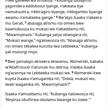
mwe galiweerwa omukisa;
kubanga Ibulayimu
yagondera eddoboozi lyange, n’akwata bye
namukuutira, n’ebiragiro byange, n’ebigambo byange
awamu n’amateeka gange.”
6
Bw’atyo Isaaka n’abeera
mu Gerali,
7
abasajja ab’omu nsi omwo bwe
baamubuuza ku mukazi we n’abaddamu nti,
“Mwannyinaze.” Kubanga yatya okwogera nti,
“Mukazi wange,” ng’alowooza nti, “Abasajja ab’omu
nsi omwo tebalwa kunzita lwa Lebbeeka,” kubanga
yali mulungi nnyo.
8
Bwe yamalayo ekiseera ekiwanvu, Abimereki, kabaka
w’Abafirisuuti n’atunula mu ddirisa, n’alaba Isaaka
ng’azannya ne Lebbeeka mukazi we.
9
Abimereki kwe
kuyita Isaaka n’amugamba nti, “Ddala, mukazi wo,
lwaki wagamba nti, ‘Mwannyinaze’?”
Isaaka n’amuddamu nti, “Kubanga nalowooza nti,
‘Nnyinza okufiirwa obulamu bwange ku lulwe.’ ”