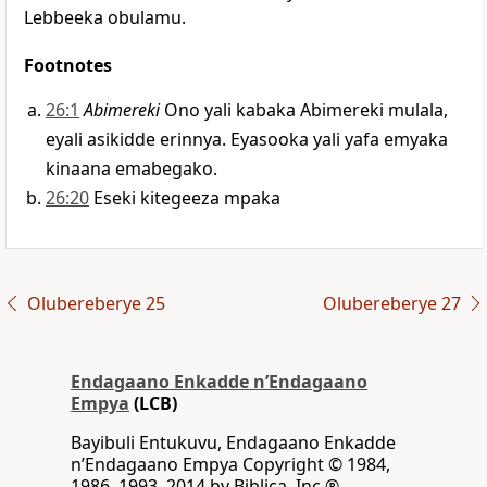
Lebbeeka obulamu.
Footnotes
26:1
Abimereki
Ono yali kabaka Abimereki mulala,
eyali asikidde erinnya. Eyasooka yali yafa emyaka
kinaana emabegako.
26:20
Eseki kitegeeza mpaka
Olubereberye 25
Olubereberye 27
Endagaano Enkadde nʼEndagaano
Empya
(LCB)
Bayibuli Entukuvu, Endagaano Enkadde
nʼEndagaano Empya Copyright © 1984,
1986, 1993, 2014 by Biblica, Inc.®