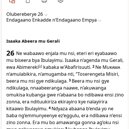
Olubereberye 26
Endagaano Enkadde nʼEndagaano Empya
Isaaka Abeera mu Gerali
26
Ne wabaawo enjala mu nsi, eteri eri eyabaawo
mu biseera bya Ibulayimu. Isaaka n’agenda mu Gerali,
ewa Abimereki
[
a
]
kabaka w’Abafirisuuti.
2
Ne
Mukama
n’amulabikira, n’amugamba nti, “Toserengeta Misiri,
beera mu nsi gye ndikulaga.
3
Beera mu nsi gye
ndikulaga, nnaabeeranga naawe, n’akuwanga
omukisa kubanga gwe n’abaana bo ndibawa ensi zino
zonna, era ndituukiriza ekirayiro kye nalayirira
kitaawo Ibulayimu.
4
Ndyaza abaana b’enda yo ne
baba ng’emmunyeenye ez’eggulu, era ndibawa n’ensi
zino zonna. Era mu bo amawanga gonna ag’oku nsi
5