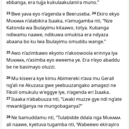
ebbanga, era tujja kukulaakulanira muno.”
23
Bwe yava eyo n’agenda e Beeruseba.
24
Ekiro ekyo
Mukama
n’alabikira Isaaka, n’amugamba nti, “Nze
Katonda wa Ibulayimu kitaawo, totya. Kubanga
ndiwamu naawe, ndikuwa omukisa era ndyaza
abaana bo ku lwa Ibulayimu omuddu wange.”
25
Awo n’azimbawo ekyoto n’akoowoola erinnya lya
Mukama
, n’asimba eyo eweema ye. Era n’eyo abaddu
be ne basimayo oluzzi.
26
Mu kiseera kye kimu Abimereki n’ava mu Gerali
ng’ali ne Akuzasa gwe yeebuuzangako amagezi ne
Fikoli omukulu w’eggye lye, n’agenda eri Isaaka.
27
Isaaka n’ababuuza nti, “Lwaki muzze gye ndi ng’ate
mwankijjanya ne mungobaganya?”
28
Ne bamuddamu nti, “Tulabidde ddala nga
Mukama
ali naawe, kyetuva tugamba nti, ‘Wabeewo ekirayiro