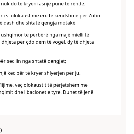
 nuk do të kryeni asnjë punë të rëndë.
oni si olokaust me erë të këndshme për Zotin
një dash dhe shtatë qengja motakë,
 ushqimor të përbërë nga majë mielli të
ë dhjeta për çdo dem të vogël, dy të dhjeta
për secilin nga shtatë qengjat;
një kec për të kryer shlyerjen për ju.
flijime, veç olokaustit të përjetshëm me
hqimit dhe libacionet e tyre. Duhet të jenë
)