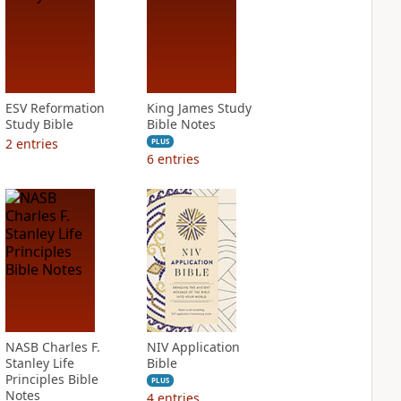
ESV Reformation
King James Study
Study Bible
Bible Notes
2
entries
PLUS
6
entries
NASB Charles F.
NIV Application
Stanley Life
Bible
Principles Bible
PLUS
Notes
4
entries