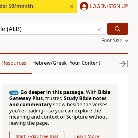
nder $6/month.
LOG IN/SIGN UP
le (ALB)
Font Size
Resources
Hebrew/Greek
Your Content
Go deeper in this passage.
With
Bible
PLUS
Gateway Plus
, trusted
Study Bible notes
and commentary
show beside the verses
you're reading—so you can explore the
meaning and context of Scripture without
leaving the page.
Start 7-day free trial
Learn More