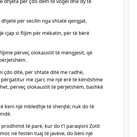
 të dhjeta për çdo dem të vogël dhe dy të
ë dhjetë për secilin nga shtatë qengjat,
ë cjap si flijim për mëkatin, për të bërë
flijime përveç olokaustit të mëngjesit, që
 përjetshëm.
i çdo ditë, për shtatë ditë me radhë,
të përgatitur me zjarr, me një erë të këndshme
ohet, përveç olokaustit të përjetshëm, bashkë
të keni një mbledhje të shenjtë; nuk do të
ëndë.
 prodhimit të parë, kur do t’i paraqisni Zotit
imor, në festën tuaj të javëve, do bëni një