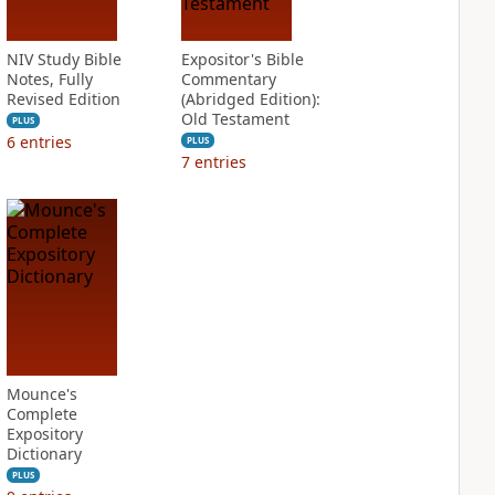
NIV Study Bible
Expositor's Bible
Notes, Fully
Commentary
Revised Edition
(Abridged Edition):
Old Testament
PLUS
6
entries
PLUS
7
entries
Mounce's
Complete
Expository
Dictionary
PLUS