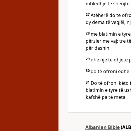
mbledhje të shenjtë;
27
Atëherë do të ofr
dy dema të vegjël, 
28
me blatimin e tyre
përzier me vaj; tre t
për dashin,
29
dhe një të dhjetë 
30
do të ofroni edhe 
31
Do të ofroni këto 
blatimin e tyre të us
kafshë pa të meta.
Albanian Bible
(ALB