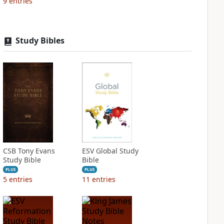
9
entries
Study Bibles
CSB Tony Evans
ESV Global Study
Study Bible
Bible
PLUS
PLUS
5
entries
11
entries