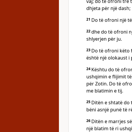
vaj; do të ofroni tre
dhjeta për një dash;
21
Do të ofroni një t
22
dhe do të ofroni nj
shlyerjen për ju.
23
Do të ofroni këto 
është një olokaust i
24
Kështu do të ofron
ushqimin e flijimit 
për Zotin. Do të ofr
me blatimin e tij.
25
Ditën e shtatë do 
bëni asnjë punë të r
26
Ditën e marrjes së
një blatim të ri ushq