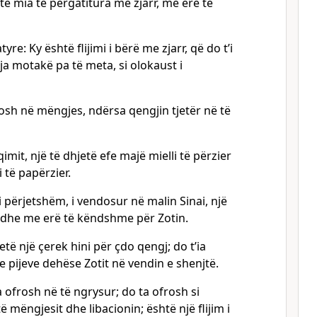
të mia të përgatitura me zjarr, me erë të
yre: Ky është flijimi i bërë me zjarr, që do t’i
ja motakë pa të meta, si olokaust i
osh në mëngjes, ndërsa qengjin tjetër në të
qimit, një të dhjetë efe majë mielli të përzier
i të papërzier.
i përjetshëm, i vendosur në malin Sinai, një
rr dhe me erë të këndshme për Zotin.
 jetë një çerek hini për çdo qengj; do t’ia
e pijeve dehëse Zotit në vendin e shenjtë.
a ofrosh në të ngrysur; do ta ofrosh si
ë mëngjesit dhe libacionin; është një flijim i