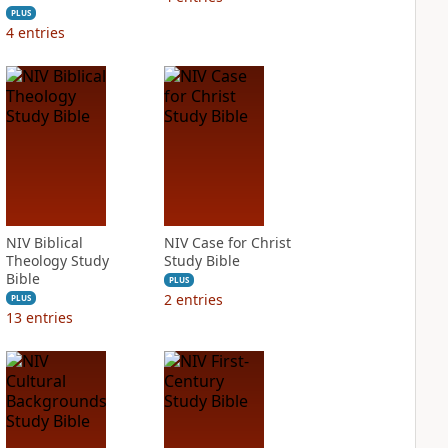
PLUS
4
entries
NIV Biblical
NIV Case for Christ
Theology Study
Study Bible
Bible
PLUS
2
entries
PLUS
13
entries