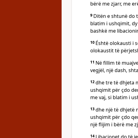
bërë me zjarr, me er
9
Ditën e shtunë do t
blatim i ushqimit, dy
bashkë me libacioni
10
Éshtë olokausti i 
olokaustit të përjet
11
Në fillim të muajve
vegjël, një dash, sh
12
dhe tre të dhjeta m
ushqimit për çdo dem 
me vaj, si blatim i u
13
dhe një të dhjetë m
ushqimit për çdo qe
një flijim i bërë me z
14
Libacionet do të j