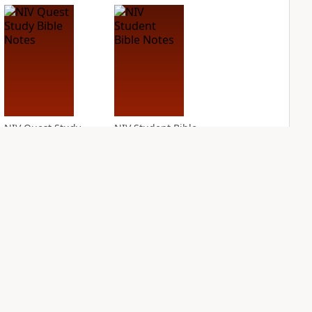
NIV Quest Study
NIV Student Bible
Bible Notes
Notes
PLUS
PLUS
11
entries
2
entries