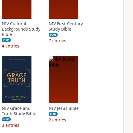
NIV Cultural
NIV First-Century
Backgrounds Study
Study Bible
Bible
PLUS
7
entries
PLUS
4
entries
NIV Grace and
NIV Jesus Bible
Truth Study Bible
PLUS
2
entries
PLUS
3
entries