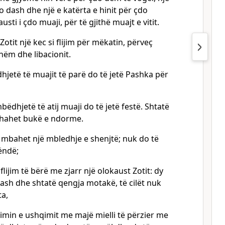
do dash dhe një e katërta e hinit për çdo
sti i çdo muaji, për të gjithë muajt e vitit.
Zotit një kec si flijim për mëkatin, përveç
shëm dhe libacionit.
jetë të muajit të parë do të jetë Pashka për
ëdhjetë të atij muaji do të jetë festë. Shtatë
 hahet bukë e ndorme.
ë mbahet një mbledhje e shenjtë; nuk do të
ëndë;
i flijim të bërë me zjarr një olokaust Zotit: dy
dash dhe shtatë qengja motakë, të cilët nuk
ta,
imin e ushqimit me majë mielli të përzier me