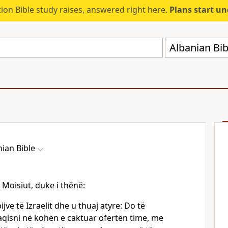
ion Bible study raises, answered right here.
Plans start u
Albanian Bib
nian Bible
a Moisiut, duke i thënë:
jve të Izraelit dhe u thuaj atyre: Do të
aqisni në kohën e caktuar ofertën time, me