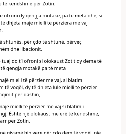
ë të këndshme për Zotin.
ë ofroni dy qengja motakë, pa të meta dhe, si
 të dhjeta majë mielli të përziera me vaj
n.
së shtunës, për çdo të shtunë, përveç
shëm dhe libacionit.
 tuaj do t’i ofroni si olokaust Zotit dy dema të
tatë qengja motakë pa të meta
ajë mielli të përzier me vaj, si blatim i
të vogël, dy të dhjeta lule mielli të përzier
shqimit për dashin,
ajë mielli të përzier me vaj si blatim i
ngj. Éshtë një olokaust me erë të këndshme,
jarr për Zotin.
enë gjysmë hin vere për çdo dem të vogël, një