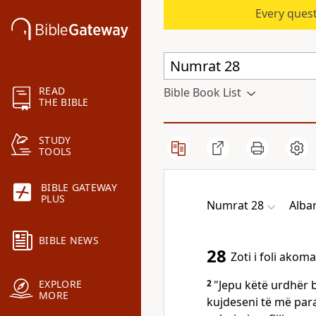
Every quest
READ
Bible Book List
THE BIBLE
STUDY
TOOLS
BIBLE GATEWAY
PLUS
Numrat 28
Alba
BIBLE NEWS
28
Zoti i foli akom
2
"Jepu këtë urdhër bi
EXPLORE
MORE
kujdeseni të më par