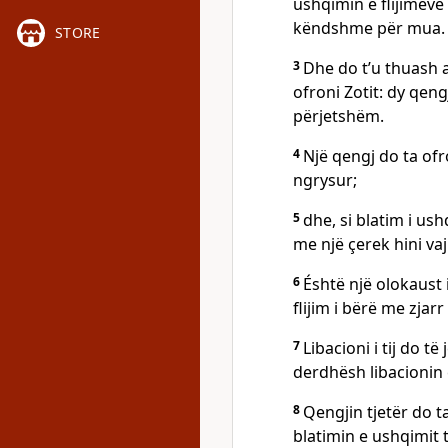
ushqimin e flijimeve 
këndshme për mua.
STORE
3
Dhe do t’u thuash at
ofroni Zotit: dy qeng
përjetshëm.
4
Një qengj do ta ofr
ngrysur;
5
dhe, si blatim i ush
me një çerek hini vaj
6
Éshtë një olokaust 
flijim i bërë me zja
7
Libacioni i tij do të
derdhësh libacionin 
8
Qengjin tjetër do t
blatimin e ushqimit t