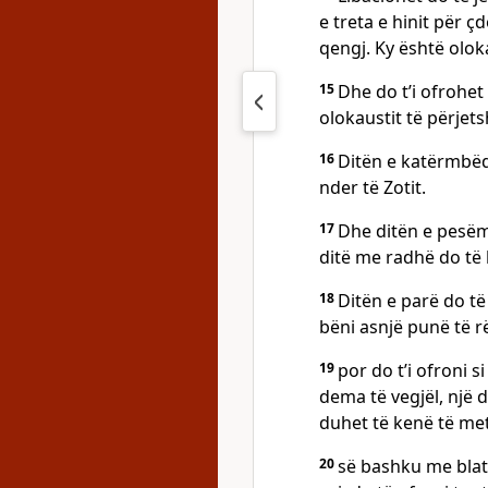
e treta e hinit për ç
qengj. Ky është olokau
15
Dhe do t’i ofrohet 
olokaustit të përjet
16
Ditën e katërmbëdh
nder të Zotit.
17
Dhe ditën e pesëmb
ditë me radhë do të
18
Ditën e parë do t
bëni asnjë punë të r
19
por do t’i ofroni s
dema të vegjël, një 
duhet të kenë të me
20
së bashku me blat