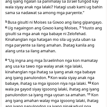
ang iyang ngalan sa panimalay sa Israel tungod kay
wala siyay anak nga lalaki? Hatagi usab kami ug bahin
sama sa nadawat sa among mga paryente.”
5
Busa gisulti ni Moises sa
Ginoo
ang ilang gipangayo.
6
Ug nagaingon ang
Ginoo
kang Moises,
7
“Husto ang
gisulti sa mga anak nga babaye ni Zelofehad.
Kinahanglan nga hatagan mo sila ug yuta uban sa
mga paryente sa ilang amahan. Ihatag kanila ang
alang unta sa ilang amahan.
8
“Ug ingna ang mga Israelinhon nga kon mamatay
ang usa ka tawo nga walay anak nga lalaki,
kinahanglan nga ihatag sa iyang anak nga babaye
ang iyang panulondon.
9
Kon wala siyay anak nga
babaye, ihatag sa mga igsoon niya nga lalaki.
10
Kon
wala pa gayod siyay igsoong lalaki, ihatag ang iyang
panulondon sa iyang mga uyoan sa amahan.
11
Kon
ang iyang amahan walay mga igsoong lalaki, ihatag
ang iyang panulondon sa iyang pinakaduol nga