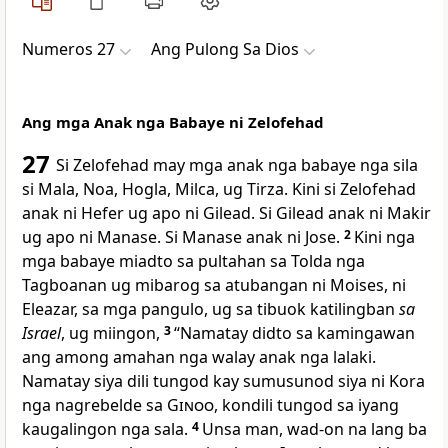
Numeros 27
Ang Pulong Sa Dios
Ang mga Anak nga Babaye ni Zelofehad
27
Si Zelofehad may mga anak nga babaye nga sila
si Mala, Noa, Hogla, Milca, ug Tirza. Kini si Zelofehad
anak ni Hefer ug apo ni Gilead. Si Gilead anak ni Makir
ug apo ni Manase. Si Manase anak ni Jose.
2
Kini nga
mga babaye miadto sa pultahan sa Tolda nga
Tagboanan ug mibarog sa atubangan ni Moises, ni
Eleazar, sa mga pangulo, ug sa tibuok katilingban
sa
Israel
, ug miingon,
3
“Namatay didto sa kamingawan
ang among amahan nga walay anak nga lalaki.
Namatay siya dili tungod kay sumusunod siya ni Kora
nga nagrebelde sa
Ginoo
, kondili tungod sa iyang
kaugalingon nga sala.
4
Unsa man, wad-on na lang ba