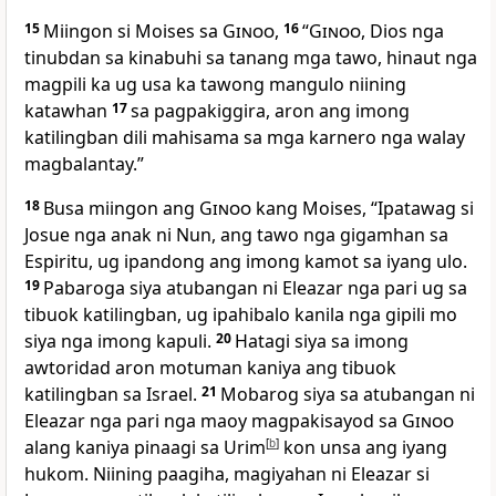
15
Miingon si Moises sa
Ginoo
,
16
“
Ginoo
, Dios nga
tinubdan sa kinabuhi sa tanang mga tawo, hinaut nga
magpili ka ug usa ka tawong mangulo niining
katawhan
17
sa pagpakiggira, aron ang imong
katilingban dili mahisama sa mga karnero nga walay
magbalantay.”
18
Busa miingon ang
Ginoo
kang Moises, “Ipatawag si
Josue nga anak ni Nun, ang tawo nga gigamhan sa
Espiritu, ug ipandong ang imong kamot sa iyang ulo.
19
Pabaroga siya atubangan ni Eleazar nga pari ug sa
tibuok katilingban, ug ipahibalo kanila nga gipili mo
siya nga imong kapuli.
20
Hatagi siya sa imong
awtoridad aron motuman kaniya ang tibuok
katilingban sa Israel.
21
Mobarog siya sa atubangan ni
Eleazar nga pari nga maoy magpakisayod sa
Ginoo
alang kaniya pinaagi sa Urim
[
b
]
kon unsa ang iyang
hukom. Niining paagiha, magiyahan ni Eleazar si