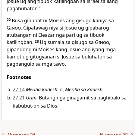
Josue ug ang tibuok katilingban sa Israel sa ilang
pagabuhaton.”
22
Busa gibuhat ni Moises ang gisugo kaniya sa
Ginoo
. Gipatawag niya si Josue ug gipabarog
atubangan ni Eleazar nga pari ug sa tibuok
katilingban.
23
Ug sumala sa gisugo sa
Ginoo
,
gipandong ni Moises kang Josue ang iyang mga
kamot ug gitugyanan si Josue sa buluhaton sa
pagpangulo sa mga tawo.
Footnotes
27:14
Meriba Kadesh
:
o,
Meriba sa Kadesh.
27:21
Urim
:
Butang nga ginagamit sa paghibalo sa
kabubut-on sa Dios.