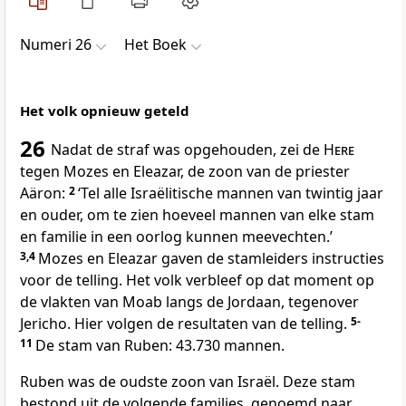
Numeri 26
Het Boek
Het volk opnieuw geteld
26
Nadat de straf was opgehouden, zei de
Here
tegen Mozes en Eleazar, de zoon van de priester
Aäron:
2
‘Tel alle Israëlitische mannen van twintig jaar
en ouder, om te zien hoeveel mannen van elke stam
en familie in een oorlog kunnen meevechten.’
3,4
Mozes en Eleazar gaven de stamleiders instructies
voor de telling. Het volk verbleef op dat moment op
de vlakten van Moab langs de Jordaan, tegenover
Jericho. Hier volgen de resultaten van de telling.
5-
11
De stam van Ruben: 43.730 mannen.
Ruben was de oudste zoon van Israël. Deze stam
bestond uit de volgende families, genoemd naar