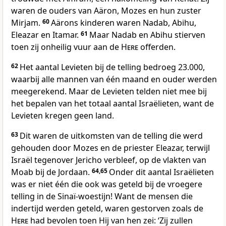
waren de ouders van Aäron, Mozes en hun zuster
Mirjam.
60
Aärons kinderen waren Nadab, Abihu,
Eleazar en Itamar.
61
Maar Nadab en Abihu stierven
toen zij onheilig vuur aan de
Here
offerden.
62
Het aantal Levieten bij de telling bedroeg 23.000,
waarbij alle mannen van één maand en ouder werden
meegerekend. Maar de Levieten telden niet mee bij
het bepalen van het totaal aantal Israëlieten, want de
Levieten kregen geen land.
63
Dit waren de uitkomsten van de telling die werd
gehouden door Mozes en de priester Eleazar, terwijl
Israël tegenover Jericho verbleef, op de vlakten van
Moab bij de Jordaan.
64,65
Onder dit aantal Israëlieten
was er niet één die ook was geteld bij de vroegere
telling in de Sinaï-woestijn! Want de mensen die
indertijd werden geteld, waren gestorven zoals de
Here
had bevolen toen Hij van hen zei: ‘Zij zullen