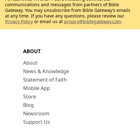
communications and messages from partners of Bible
Gateway. You may unsubscribe from Bible Gateway’s emails
at any time. If you have any questions, please review our
Privacy Policy
or email us at
privacy@biblegateway.com
.
ABOUT
About
News & Knowledge
Statement of Faith
Mobile App
Store
Blog
Newsroom
Support Us