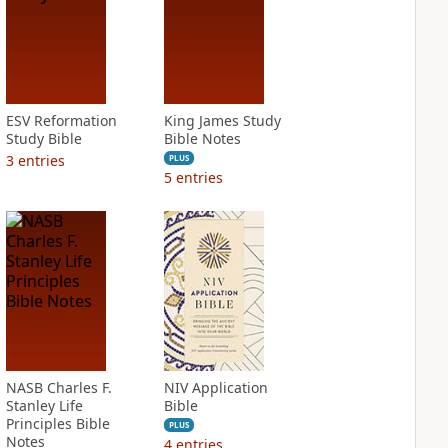
ESV Reformation
King James Study
Study Bible
Bible Notes
3
entries
PLUS
5
entries
NASB Charles F.
NIV Application
Stanley Life
Bible
Principles Bible
PLUS
Notes
4
entries