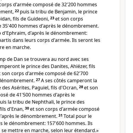
 corps d'armée composé de 32'200 hommes
ement,
22
puis la tribu de Benjamin, le prince
idan, fils de Guideoni,
23
et son corps
 35'400 hommes d'après le dénombrement.
p d'Ephraïm, d'après le dénombrement:
tis dans leurs corps d'armée. Ils seront les
tre en marche.
mp de Dan se trouvera au nord avec ses
mperont le prince des Danites, Ahiézer, fils
t son corps d'armée composé de 62'700
 dénombrement.
27
A ses côtés camperont la
e des Asérites, Paguiel, fils d'Ocran,
28
et son
osé de 41'500 hommes d'après le
uis la tribu de Nephthali, le prince des
fils d'Enan,
30
et son corps d'armée composé
'après le dénombrement.
31
Total pour le
ès le dénombrement: 157'600 hommes. Ils
à se mettre en marche, selon leur étendard.»