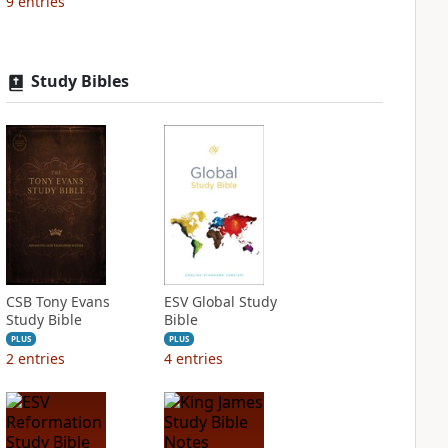
9
entries
Study Bibles
CSB Tony Evans
ESV Global Study
Study Bible
Bible
PLUS
PLUS
2
entries
4
entries