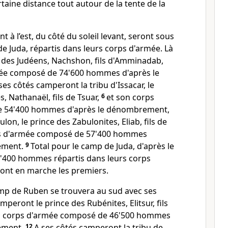
aine distance tout autour de la tente de la
 à l’est, du côté du soleil levant, seront sous
e Juda, répartis dans leurs corps d'armée. Là
 des Judéens, Nachshon, fils d'Amminadab,
mée composé de 74'600 hommes d'après le
ses côtés camperont la tribu d'Issacar, le
s, Nathanaël, fils de Tsuar,
6
et son corps
 54'400 hommes d'après le dénombrement,
ulon, le prince des Zabulonites, Eliab, fils de
ps d'armée composé de 57'400 hommes
ement.
9
Total pour le camp de Juda, d'après le
400 hommes répartis dans leurs corps
ront en marche les premiers.
mp de Ruben se trouvera au sud avec ses
peront le prince des Rubénites, Elitsur, fils
n corps d'armée composé de 46'500 hommes
ement.
12
A ses côtés camperont la tribu de