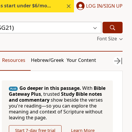
s start under $6/month.
Start free.
LOG IN/SIGN UP
SG21)
Font Size
Resources
Hebrew/Greek
Your Content
Go deeper in this passage.
With
Bible
PLUS
Gateway Plus
, trusted
Study Bible notes
and commentary
show beside the verses
you're reading—so you can explore the
meaning and context of Scripture without
leaving the page.
Start 7-day free trial
Learn More