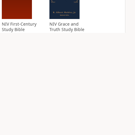
NIV First-Century
NIV Grace and
Study Bible
Truth Study Bible
PLUS
PLUS
2
entries
1
entry
NIV Jesus Bible
NIV Quest Study
Bible Notes
PLUS
4
entries
PLUS
5
entries