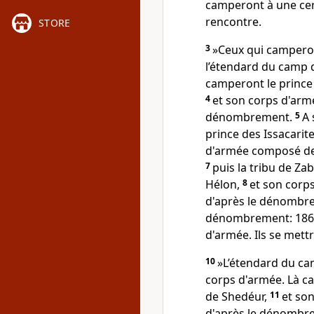
camperont à une cert
rencontre.
STORE
3
»Ceux qui camperont
l’étendard du camp d
camperont le prince
4
et son corps d'ar
dénombrement.
5
A 
prince des Issacarite
d'armée composé de
7
puis la tribu de Zab
Hélon,
8
et son cor
d'après le dénombr
dénombrement: 186'
d'armée. Ils se mett
10
»L’étendard du ca
corps d'armée. Là cam
de Shedéur,
11
et so
d'après le dénombr