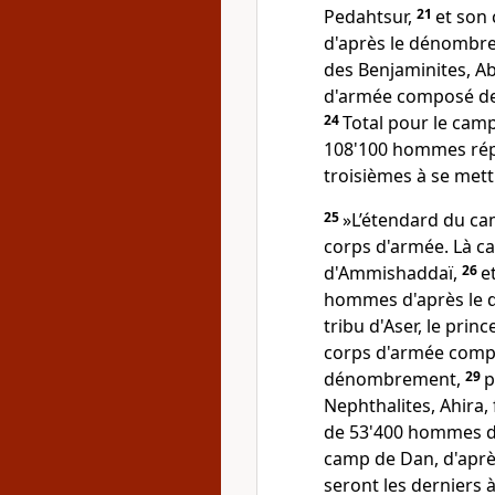
Pedahtsur,
21
et son
d'après le dénombr
des Benjaminites, Ab
d'armée composé de
24
Total pour le cam
108'100 hommes répar
troisièmes à se met
25
»L’étendard du ca
corps d'armée. Là ca
d'Ammishaddaï,
26
e
hommes d'après le
tribu d'Aser, le princ
corps d'armée comp
dénombrement,
29
p
Nephthalites, Ahira, 
de 53'400 hommes d
camp de Dan, d'apr
seront les derniers 