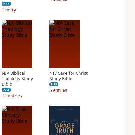
PLUS
1
entry
NIV Biblical
NIV Case for Christ
Theology Study
Study Bible
Bible
PLUS
5
entries
PLUS
14
entries