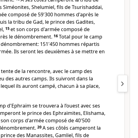
s Siméonites, Shelumiel, fils de Tsurishaddaï,
rmée composé de 59'300 hommes d'après le
uis la tribu de Gad, le prince des Gadites,
el,
15
et son corps d'armée composé de
près le dénombrement.
16
Total pour le camp
le dénombrement: 151'450 hommes répartis
rmée. Ils seront les deuxièmes à se mettre en
a tente de la rencontre, avec le camp des
eu des autres camps. Ils suivront dans la
lequel ils auront campé, chacun à sa place,
mp d'Ephraïm se trouvera à l’ouest avec ses
amperont le prince des Ephraïmites, Elishama,
 son corps d'armée composé de 40'500
 dénombrement.
20
A ses côtés camperont la
 prince des Manassites, Gamliel, fils de