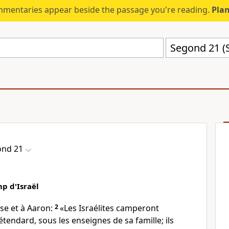
mmentaries appear beside the passage you're reading.
Plan
Segond 21 (
ond 21
p d'Israël
ïse et à Aaron:
2
«Les Israélites camperont
tendard, sous les enseignes de sa famille; ils