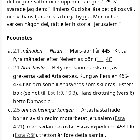
det ni gör? Sätter ni er upp mot kungen?”
20
Då
svarade jag dem: ”Himlens Gud ska låta det gå oss väl,
och vi hans tjänare ska börja bygga. Men ni har
varken någon del, rätt eller historia i Jerusalem.”
Footnotes
2:1
månaden
Nisan
Mars-april år 445 f Kr, ca
fyra månader efter Nehemjas bön (
1:1
,
4f
).
2:1
Artashasta
Betyder ”sann härskare”, av
grekerna kallad Artaxerxes. Kung av Persien 465-
424 f Kr och son till Ahasveros som skildras i Esters
bok (se not till
Est 1:9
,
10:3
). Hans drottning (vers 6)
hette Damaspia.
2:5
om det behagar kungen
Artashasta hade i
början av sin regim motarbetat Jerusalem (
Esra
4:21
), men sedan bekostat Esras expedition 458 f Kr
(
Esra 7:8f
), tretton år före detta samtal.