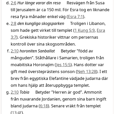
2:6
Hur länge varar din resa
Resvägen från Susa
till Jerusalem är ca 150 mil. För Esra tog en liknande
resa fyra månader enkel väg (
Esra 7:1
).
2:8
den kungliga skogsparken
Troligen i Libanon,
som hade gett virket till templet (
1 Kung 5:9
,
Esra
3:7
). Grekiska historiker vittnar om persernas
kontroll över sina skogsområden.
2:10
horoniten Sanballat
Betyder ”född av
månguden”. Ståthållare i Samarien, troligen från
moabitiska Horonajim (
Jes 15:5
). Hans dotter var
gift med översteprästens sonson (
Neh 13:28
). I ett
brev från egyptiska Elefantine vädjade judarna där
om hans hjälp att återuppbygga templet.
2:10
Tobia
Betyder ”Herren är god”. Ammonit
från nuvarande Jordanien, genom sina barn ingift
bland judarna (
6:18
). Senare vräkt från templet
(
13:4f
).