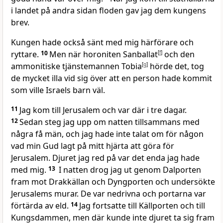
i landet på andra sidan floden gav jag dem kungens
brev.
Kungen hade också sänt med mig härförare och
ryttare.
10
Men när horoniten Sanballat
[
f
]
och den
ammonitiske tjänstemannen Tobia
[
g
]
hörde det, tog
de mycket illa vid sig över att en person hade kommit
som ville Israels barn väl.
11
Jag kom till Jerusalem och var där i tre dagar.
12
Sedan steg jag upp om natten tillsammans med
några få män, och jag hade inte talat om för någon
vad min Gud lagt på mitt hjärta att göra för
Jerusalem. Djuret jag red på var det enda jag hade
med mig.
13
I natten drog jag ut genom Dalporten
fram mot Drakkällan och Dyngporten och undersökte
Jerusalems murar. De var nedrivna och portarna var
förtärda av eld.
14
Jag fortsatte till Källporten och till
Kungsdammen, men där kunde inte djuret ta sig fram