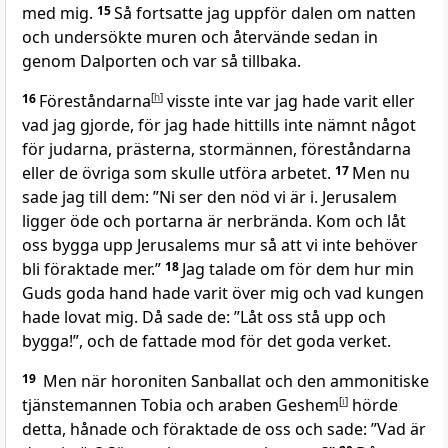
med mig.
15
Så fortsatte jag uppför dalen om natten
och undersökte muren och återvände sedan in
genom Dalporten och var så tillbaka.
16
Föreståndarna
[
h
]
visste inte var jag hade varit eller
vad jag gjorde, för jag hade hittills inte nämnt något
för judarna, prästerna, stormännen, föreståndarna
eller de övriga som skulle utföra arbetet.
17
Men nu
sade jag till dem: ”Ni ser den nöd vi är i. Jerusalem
ligger öde och portarna är nerbrända. Kom och låt
oss bygga upp Jerusalems mur så att vi inte behöver
bli föraktade mer.”
18
Jag talade om för dem hur min
Guds goda hand hade varit över mig och vad kungen
hade lovat mig. Då sade de: ”Låt oss stå upp och
bygga!”, och de fattade mod för det goda verket.
19
Men när horoniten Sanballat och den ammonitiske
tjänstemannen Tobia och araben Geshem
[
i
]
hörde
detta, hånade och föraktade de oss och sade: ”Vad är