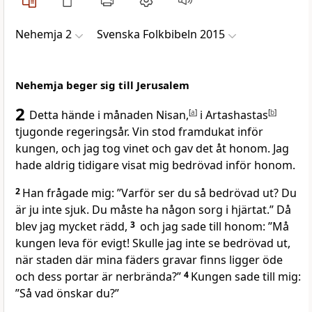
Nehemja 2
Svenska Folkbibeln 2015
Nehemja beger sig till Jerusalem
2
Detta hände i månaden Nisan,
[
a
]
i Artashastas
[
b
]
tjugonde regeringsår. Vin stod framdukat inför
kungen, och jag tog vinet och gav det åt honom. Jag
hade aldrig tidigare visat mig bedrövad inför honom.
2
Han frågade mig: ”Varför ser du så bedrövad ut? Du
är ju inte sjuk. Du måste ha någon sorg i hjärtat.” Då
blev jag mycket rädd,
3
och jag sade till honom: ”Må
kungen leva för evigt! Skulle jag inte se bedrövad ut,
när staden där mina fäders gravar finns ligger öde
och dess portar är nerbrända?”
4
Kungen sade till mig:
”Så vad önskar du?”