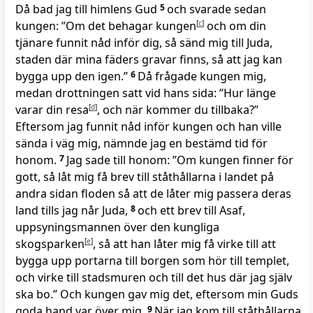
Då bad jag till himlens Gud
5
och svarade sedan
kungen: ”Om det behagar kungen
[
c
]
och om din
tjänare funnit nåd inför dig, så sänd mig till Juda,
staden där mina fäders gravar finns, så att jag kan
bygga upp den igen.”
6
Då frågade kungen mig,
medan drottningen satt vid hans sida: ”Hur länge
varar din resa
[
d
]
, och när kommer du tillbaka?”
Eftersom jag funnit nåd inför kungen och han ville
sända i väg mig, nämnde jag en bestämd tid för
honom.
7
Jag sade till honom: ”Om kungen finner för
gott, så låt mig få brev till ståthållarna i landet på
andra sidan floden så att de låter mig passera deras
land tills jag når Juda,
8
och ett brev till Asaf,
uppsyningsmannen över den kungliga
skogsparken
[
e
]
, så att han låter mig få virke till att
bygga upp portarna till borgen som hör till templet,
och virke till stadsmuren och till det hus där jag själv
ska bo.” Och kungen gav mig det, eftersom min Guds
goda hand var över mig.
9
När jag kom till ståthållarna