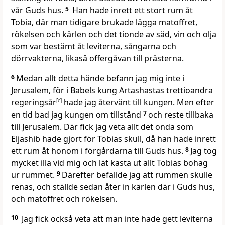
vår Guds hus.
5
Han hade inrett ett stort rum åt
Tobia, där man tidigare brukade lägga matoffret,
rökelsen och kärlen och det tionde av säd, vin och olja
som var bestämt åt leviterna, sångarna och
dörrvakterna, likaså offergåvan till prästerna.
6
Medan allt detta hände befann jag mig inte i
Jerusalem, för i Babels kung Artashastas trettioandra
regeringsår
[
c
]
hade jag återvänt till kungen. Men efter
en tid bad jag kungen om tillstånd
7
och reste tillbaka
till Jerusalem. Där fick jag veta allt det onda som
Eljashib hade gjort för Tobias skull, då han hade inrett
ett rum åt honom i förgårdarna till Guds hus.
8
Jag tog
mycket illa vid mig och lät kasta ut allt Tobias bohag
ur rummet.
9
Därefter befallde jag att rummen skulle
renas, och ställde sedan åter in kärlen där i Guds hus,
och matoffret och rökelsen.
10
Jag fick också veta att man inte hade gett leviterna