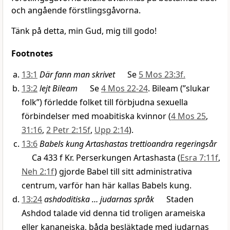
och angående förstlingsgåvorna.
Tänk på detta, min Gud, mig till godo!
Footnotes
13:1
Där fann man skrivet
Se
5 Mos 23:3f.
13:2
lejt Bileam
Se
4 Mos 22-24
. Bileam (”slukar
folk”) förledde folket till förbjudna sexuella
förbindelser med moabitiska kvinnor (
4 Mos 25
,
31:16
,
2 Petr 2:15f
,
Upp 2:14
).
13:6
Babels kung Artashastas trettioandra regeringsår
Ca 433 f Kr. Perserkungen Artashasta (
Esra 7:11f
,
Neh 2:1f
) gjorde Babel till sitt administrativa
centrum, varför han här kallas Babels kung.
13:24
ashdoditiska … judarnas språk
Staden
Ashdod talade vid denna tid troligen arameiska
eller kananeiska, båda besläktade med judarnas