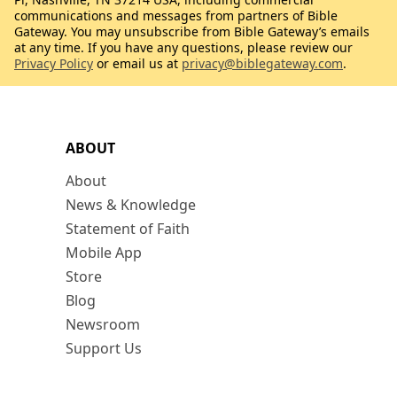
communications and messages from partners of Bible
Gateway. You may unsubscribe from Bible Gateway’s emails
at any time. If you have any questions, please review our
Privacy Policy
or email us at
privacy@biblegateway.com
.
ABOUT
About
News & Knowledge
Statement of Faith
Mobile App
Store
Blog
Newsroom
Support Us