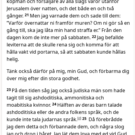
köpmän och försäljare av alla slags varor utanför
Jerusalem över natten, och det både en och två
gånger.
21
Men jag varnade dem och sade till dem:
”Varför övernattar ni framför muren? Om ni gör så en
gång till, ska jag låta min hand straffa er.” Från den
dagen kom de inte mer på sabbaten.
22
Jag befallde
leviterna att de skulle rena sig och komma för att
hålla vakt vid portarna, så att sabbaten kunde hållas
helig.
Tänk också därför på mig, min Gud, och förbarma dig
över mig efter din stora godhet.
23
På den tiden såg jag också judiska män som hade
tagit till sig ashdoditiska, ammonitiska och
moabitiska kvinnor.
24
Hälften av deras barn talade
ashdoditiska eller de andra folkens språk, och de
kunde inte tala judarnas språk.
[
d
]
25
Då förebrådde
jag dem detta och förbannade dem, och några slog
jag och drog i håret. Jag lät dem lova med ed vid Gud