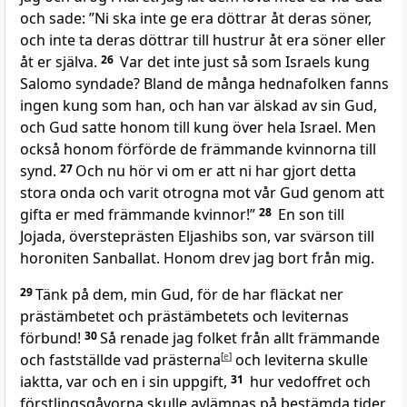
och sade: ”Ni ska inte ge era döttrar åt deras söner,
och inte ta deras döttrar till hustrur åt era söner eller
åt er själva.
26
Var det inte just så som Israels kung
Salomo syndade? Bland de många hednafolken fanns
ingen kung som han, och han var älskad av sin Gud,
och Gud satte honom till kung över hela Israel. Men
också honom förförde de främmande kvinnorna till
synd.
27
Och nu hör vi om er att ni har gjort detta
stora onda och varit otrogna mot vår Gud genom att
gifta er med främmande kvinnor!”
28
En son till
Jojada, översteprästen Eljashibs son, var svärson till
horoniten Sanballat. Honom drev jag bort från mig.
29
Tänk på dem, min Gud, för de har fläckat ner
prästämbetet och prästämbetets och leviternas
förbund!
30
Så renade jag folket från allt främmande
och fastställde vad prästerna
[
e
]
och leviterna skulle
iaktta, var och en i sin uppgift,
31
hur vedoffret och
förstlingsgåvorna skulle avlämnas på bestämda tider