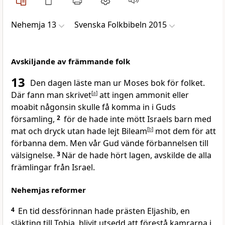
Nehemja 13
Svenska Folkbibeln 2015
Avskiljande av främmande folk
13
Den dagen läste man ur Moses bok för folket.
Där fann man skrivet
[
a
]
att ingen ammonit eller
moabit någonsin skulle få komma in i Guds
församling,
2
för de hade inte mött Israels barn med
mat och dryck utan hade lejt Bileam
[
b
]
mot dem för att
förbanna dem. Men vår Gud vände förbannelsen till
välsignelse.
3
När de hade hört lagen, avskilde de alla
främlingar från Israel.
Nehemjas reformer
4
En tid dessförinnan hade prästen Eljashib, en
släkting till Tobia, blivit utsedd att förestå kamrarna i