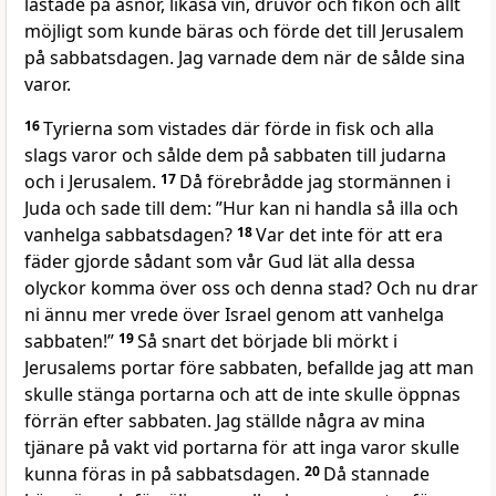
lastade på åsnor, likaså vin, druvor och fikon och allt
möjligt som kunde bäras och förde det till Jerusalem
på sabbatsdagen. Jag varnade dem när de sålde sina
varor.
16
Tyrierna som vistades där förde in fisk och alla
slags varor och sålde dem på sabbaten till judarna
och i Jerusalem.
17
Då förebrådde jag stormännen i
Juda och sade till dem: ”Hur kan ni handla så illa och
vanhelga sabbatsdagen?
18
Var det inte för att era
fäder gjorde sådant som vår Gud lät alla dessa
olyckor komma över oss och denna stad? Och nu drar
ni ännu mer vrede över Israel genom att vanhelga
sabbaten!”
19
Så snart det började bli mörkt i
Jerusalems portar före sabbaten, befallde jag att man
skulle stänga portarna och att de inte skulle öppnas
förrän efter sabbaten. Jag ställde några av mina
tjänare på vakt vid portarna för att inga varor skulle
kunna föras in på sabbatsdagen.
20
Då stannade