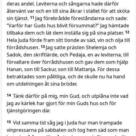
deras andel. Leviterna och sångarna hade därför
återvänt var och en till sina åkrar i stället för att sköta
sin tjänst.
11
Jag förebrådde föreståndarna och sade:
”Varför har Guds hus blivit försummat?” Jag hämtade
tillbaka dem och lät dem inställa sig på sina platser.
12
Hela Juda förde fram sitt tionde av säd, vin och olja till
förrådshusen.
13
Jag satte prästen Shelemja och
Sadok, den skriftlärde, och Pedaja, en av leviterna, till
förvaltare över förrådshusen och gav dem som hjälp
Hanan, son till Sackur, son till Mattanja. För dessa
betraktades som pålitliga, och de skulle nu ha hand
om utdelningen åt sina bröder.
14
Tänk därför på mig, min Gud, och utplåna inte vad
jag av kärlek har gjort för min Guds hus och för
tjänstgöringen där.
15
Vid samma tid såg jag i Juda hur man trampade
vinpressarna på sabbaten och tog hem säd som man