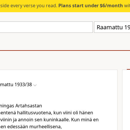
eside every verse you read.
Plans start under $6/month
wit
Raamattu 19
mattu 1933/38
uningas Artahsastan
enä hallitusvuotena, kun viini oli hänen
viinin ja annoin sen kuninkaalle. Kun minä en
änen edessään murheellisena,