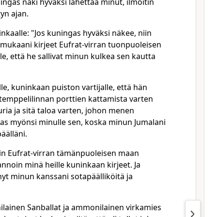
ningas näki hyväksi lähettää minut, ilmoitin
yn ajan.
nkaalle: "Jos kuningas hyväksi näkee, niin
ukaani kirjeet Eufrat-virran tuonpuoleisen
le, että he sallivat minun kulkea sen kautta
le, kuninkaan puiston vartijalle, että hän
 temppelilinnan porttien kattamista varten
ia ja sitä taloa varten, johon menen
as myönsi minulle sen, koska minun Jumalani
äälläni.
lin Eufrat-virran tämänpuoleisen maan
annoin minä heille kuninkaan kirjeet. Ja
nyt minun kanssani sotapäälliköitä ja
lainen Sanballat ja ammonilainen virkamies