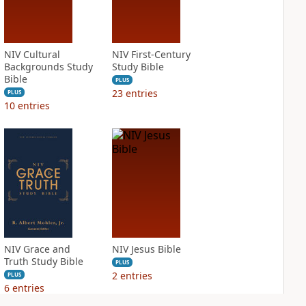
NIV Cultural
NIV First-Century
Backgrounds Study
Study Bible
Bible
PLUS
23
entries
PLUS
10
entries
NIV Grace and
NIV Jesus Bible
Truth Study Bible
PLUS
2
entries
PLUS
6
entries