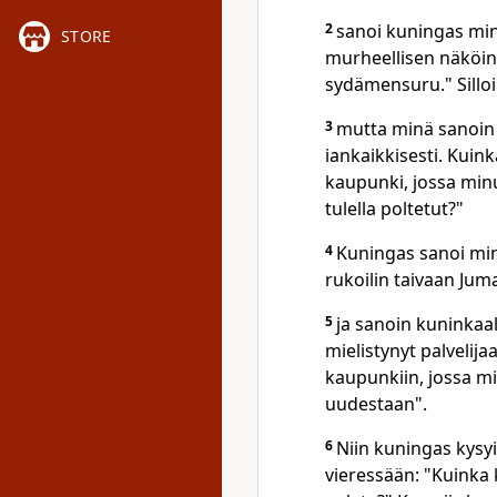
2
sanoi kuningas min
STORE
murheellisen näköine
sydämensuru." Silloi
3
mutta minä sanoin 
iankaikkisesti. Kuin
kaupunki, jossa minu
tulella poltetut?"
4
Kuningas sanoi minu
rukoilin taivaan Jum
5
ja sanoin kuninkaal
mielistynyt palvelija
kaupunkiin, jossa mi
uudestaan".
6
Niin kuningas kysy
vieressään: "Kuinka k