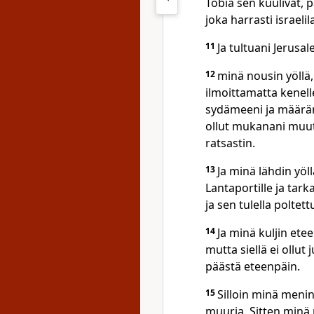
Tobia sen kuulivat, pa
joka harrasti israeli
11
Ja tultuani Jerusal
12
minä nousin yöllä
ilmoittamatta kenel
sydämeeni ja määränn
ollut mukanani muuta
ratsastin.
13
Ja minä lähdin yöl
Lantaportille ja tar
ja sen tulella poltett
14
Ja minä kuljin ete
mutta siellä ei ollut 
päästä eteenpäin.
15
Silloin minä menin
muuria. Sitten minä 