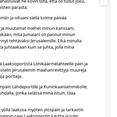
hastuivat he kovin siitä, että oli tullut joku,
laisten parasta.
emiin ja oltuani siellä kolme päivää
, ja muutamat miehet minun kanssani,
lekään, mitä Jumalani oli pannut minun
yt tehtäväksi Jerusalemille. Eikä minulla
 juhtaakaan kuin se juhta, jolla minä
lä Laaksoportista Lohikäärmelähteelle päin ja
kastelin Jerusalemin maahanrevittyjä muureja
uja portteja.
enpäin Lähdeportille ja Kuninkaanlammikolle;
juhdalla, jonka selässä minä istuin, tilaa
 yöllä laaksoa myöten ylöspäin ja tarkastin
palasin taas Laaksoportin kautta ja tulin