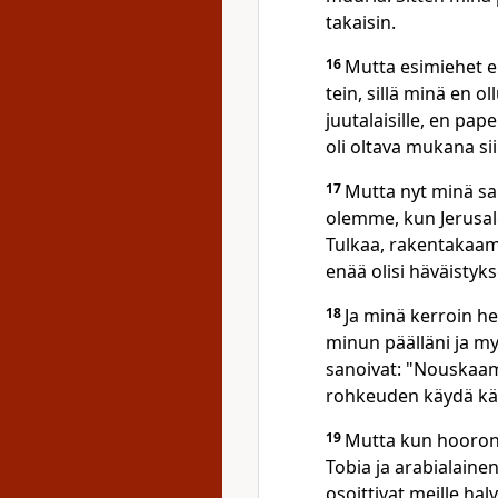
takaisin.
16
Mutta esimiehet ei
tein, sillä minä en o
juutalaisille, en pape
oli oltava mukana si
17
Mutta nyt minä sa
olemme, kun Jerusale
Tulkaa, rakentakaa
enää olisi häväistyks
18
Ja minä kerroin he
minun päälläni ja my
sanoivat: "Nouskaam
rohkeuden käydä käs
19
Mutta kun hooroni
Tobia ja arabialaine
osoittivat meille hal