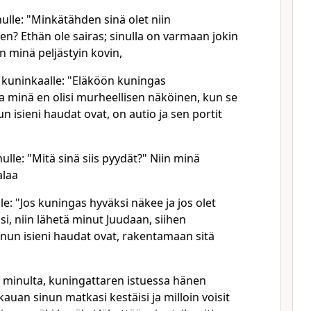
ulle: "Minkätähden sinä olet niin
n? Ethän ole sairas; sinulla on varmaan jokin
n minä peljästyin kovin,
kuninkaalle: "Eläköön kuningas
ka minä en olisi murheellisen näköinen, kun se
n isieni haudat ovat, on autio ja sen portit
lle: "Mitä sinä siis pyydät?" Niin minä
alaa
le: "Jos kuningas hyväksi näkee ja jos olet
asi, niin lähetä minut Juudaan, siihen
nun isieni haudat ovat, rakentamaan sitä
i minulta, kuningattaren istuessa hänen
auan sinun matkasi kestäisi ja milloin voisit