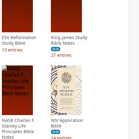
ESV Reformation
King James Study
Study Bible
Bible Notes
13
entries
PLUS
27
entries
NASB Charles F.
NIV Application
Stanley Life
Bible
Principles Bible
PLUS
Notes
14
entries