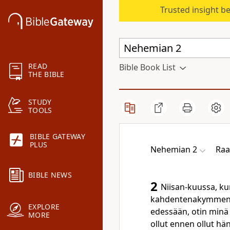
Trusted insight b
READ
Bible Book List
THE BIBLE
STUDY
TOOLS
BIBLE GATEWAY
PLUS
Nehemian 2
Raa
BIBLE NEWS
2
Niisan-kuussa, k
kahdentenakymmenent
EXPLORE
edessään, otin minä 
MORE
ollut ennen ollut h