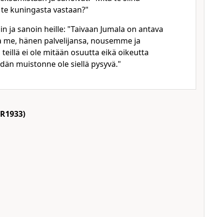
 te kuningasta vastaan?"
sin ja sanoin heille: "Taivaan Jumala on antava
ja me, hänen palvelijansa, nousemme ja
illä ei ole mitään osuutta eikä oikeutta
idän muistonne ole siellä pysyvä."
R1933)