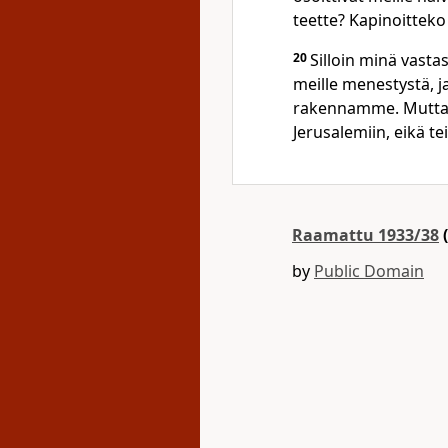
teette? Kapinoitteko
20
Silloin minä vasta
meille menestystä, 
rakennamme. Mutta te
Jerusalemiin, eikä te
Raamattu 1933/38
(
by
Public Domain