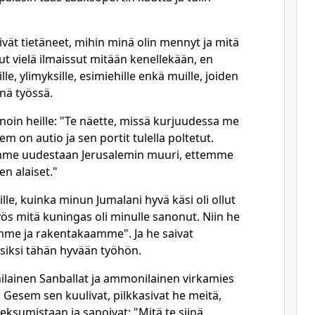
vät tietäneet, mihin minä olin mennyt ja mitä
llut vielä ilmaissut mitään kenellekään, en
ille, ylimyksille, esimiehille enkä muille, joiden
inä työssä.
noin heille: "Te näette, missä kurjuudessa me
m on autio ja sen portit tulella poltetut.
mme uudestaan Jerusalemin muuri, ettemme
en alaiset."
ille, kuinka minun Jumalani hyvä käsi oli ollut
ös mitä kuningas oli minulle sanonut. Niin he
me ja rakentakaamme". Ja he saivat
iksi tähän hyvään työhön.
lainen Sanballat ja ammonilainen virkamies
n Gesem sen kuulivat, pilkkasivat he meitä,
veksumistaan ja sanoivat: "Mitä te siinä