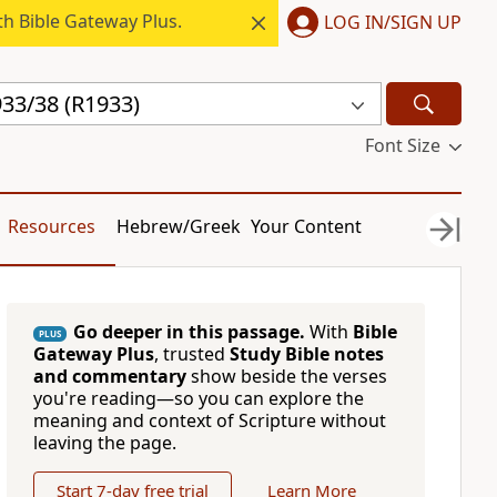
h Bible Gateway Plus.
LOG IN/SIGN UP
33/38 (R1933)
Font Size
Resources
Hebrew/Greek
Your Content
Go deeper in this passage.
With
Bible
PLUS
Gateway Plus
, trusted
Study Bible notes
and commentary
show beside the verses
you're reading—so you can explore the
meaning and context of Scripture without
leaving the page.
Start 7-day free trial
Learn More