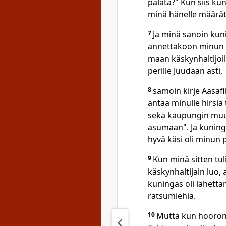
palata?" Kun siis ku
minä hänelle määrät
7
Ja minä sanoin kuni
annettakoon minun m
maan käskynhaltijoil
perille Juudaan asti,
8
samoin kirje Aasafil
antaa minulle hirsiä
sekä kaupungin muur
asumaan". Ja kuning
hyvä käsi oli minun p
9
Kun minä sitten tu
käskynhaltijain luo, 
kuningas oli lähettä
ratsumiehiä.
10
Mutta kun hooroni