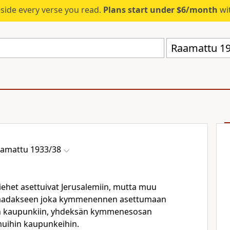
eside every verse you read.
Plans start under $6/month
wit
Raamattu 19
amattu 1933/38
ehet asettuivat Jerusalemiin, mutta muu
 saadakseen joka kymmenennen asettumaan
än kaupunkiin, yhdeksän kymmenesosan
uihin kaupunkeihin.