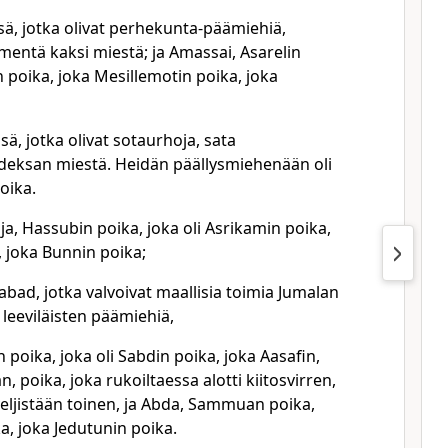
sä, jotka olivat perhekunta-päämiehiä,
entä kaksi miestä; ja Amassai, Asarelin
n poika, joka Mesillemotin poika, joka
sä, jotka olivat sotaurhoja, sata
eksan miestä. Heidän päällysmiehenään oli
oika.
aja, Hassubin poika, joka oli Asrikamin poika,
 joka Bunnin poika;
sabad, jotka valvoivat maallisia toimia Jumalan
 leeviläisten päämiehiä,
n poika, joka oli Sabdin poika, joka Aasafin,
 poika, joka rukoiltaessa alotti kiitosvirren,
eljistään toinen, ja Abda, Sammuan poika,
ka, joka Jedutunin poika.