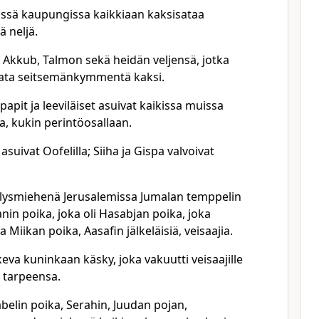
hässä kaupungissa kaikkiaan kaksisataa
 neljä.
t Akkub, Talmon sekä heidän veljensä, jotka
 sata seitsemänkymmentä kaksi.
 papit ja leeviläiset asuivat kaikissa muissa
, kukin perintöosallaan.
asuivat Oofelilla; Siiha ja Gispa valvoivat
äällysmiehenä Jerusalemissa Jumalan temppelin
anin poika, joka oli Hasabjan poika, joka
 Miikan poika, Aasafin jälkeläisiä, veisaajia.
keva kuninkaan käsky, joka vakuutti veisaajille
 tarpeensa.
belin poika, Serahin, Juudan pojan,