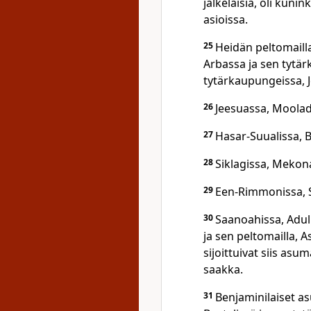
jälkeläisiä, oli kun
asioissa.
25
Heidän peltomailla
Arbassa ja sen tytär
tytärkaupungeissa, J
26
Jeesuassa, Moolad
27
Hasar-Suualissa, 
28
Siklagissa, Mekon
29
Een-Rimmonissa, S
30
Saanoahissa, Adull
ja sen peltomailla, 
sijoittuivat siis a
saakka.
31
Benjaminilaiset as