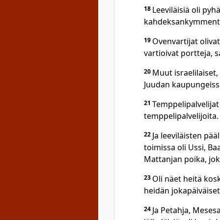
18
Leeviläisiä oli py
kahdeksankymmentä
19
Ovenvartijat oliva
vartioivat portteja,
20
Muut israelilaiset,
Juudan kaupungeissa
21
Temppelipalvelijat 
temppelipalvelijoita.
22
Ja leeviläisten p
toimissa oli Ussi, Ba
Mattanjan poika, joka
23
Oli näet heitä kos
heidän jokapäiväiset
24
Ja Petahja, Mesesa