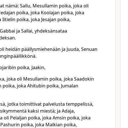
vat nämä: Sallu, Mesullamin poika, joka oli
Pedajan poika, joka Koolajan poika, joka
Iitielin poika, joka Jesajan poika,
Gabbai ja Sallai, yhdeksänsataa
deksan.
, oli heidän päällysmiehenään ja Juuda, Senuan
unginpäällikkönä.
ojaribin poika, Jaakin,
ika, joka oli Mesullamin poika, joka Saadokin
n poika, joka Ahitubin poika, Jumalan
sä, jotka toimittivat palvelusta temppelissä,
ikymmentä kaksi miestä; ja Adaja,
 oli Pelaljan poika, joka Amsin poika, joka
 Pashurin poika, joka Malkian poika,