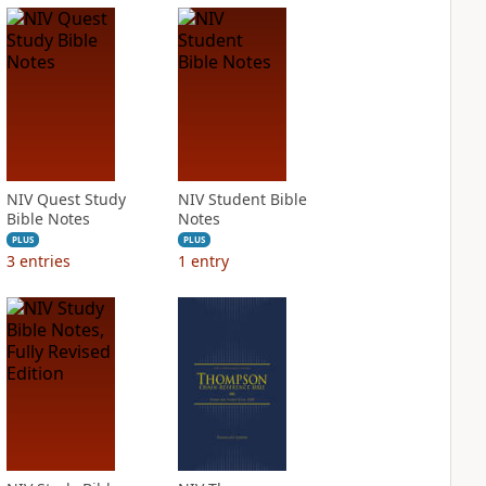
NIV Quest Study
NIV Student Bible
Bible Notes
Notes
PLUS
PLUS
3
entries
1
entry