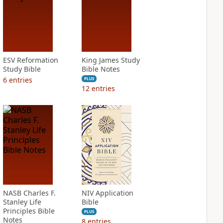
ESV Reformation
King James Study
Study Bible
Bible Notes
6
entries
PLUS
12
entries
NASB Charles F.
NIV Application
Stanley Life
Bible
Principles Bible
PLUS
Notes
8
entries