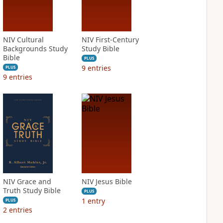
NIV Cultural
NIV First-Century
Backgrounds Study
Study Bible
Bible
PLUS
9
entries
PLUS
9
entries
NIV Grace and
NIV Jesus Bible
Truth Study Bible
PLUS
1
entry
PLUS
2
entries