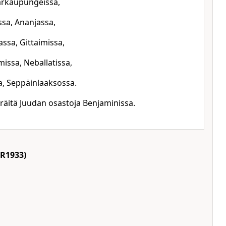
tärkaupungeissa,
ssa, Ananjassa,
ssa, Gittaimissa,
issa, Neballatissa,
, Seppäinlaaksossa.
 eräitä Juudan osastoja Benjaminissa.
R1933)