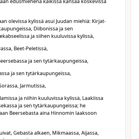
inkaan edusmiehenä kaikissa kansaa koskevissa
an olevissa kylissä asui Juudan miehiä: Kirjat-
kaupungeissa, Diibonissa ja sen
ekabseelissa ja siihen kuuluvissa kylissä,
assa, Beet-Peletissä,
Beersebassa ja sen tytärkaupungeissa,
assa ja sen tytärkaupungeissa,
orassa, Jarmutissa,
amissa ja niihin kuuluvissa kylissä, Laakiissa
Asekassa ja sen tytärkaupungeissa; he
sumaan Beersebasta aina Hinnomin laaksoon
uivat, Gebasta alkaen, Mikmaassa, Aijassa,