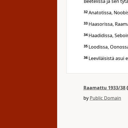
Beetelissä ja sen ty
32
Anatotissa, Noobi
33
Haasorissa, Raama
34
Haadidissa, Seboim
35
Loodissa, Oonossa
36
Leeviläisistä asui
Raamattu 1933/38
(
by
Public Domain