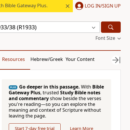
h Bible Gateway Plus.
LOG IN/SIGN UP
33/38 (R1933)
Font Size
Resources
Hebrew/Greek
Your Content
Go deeper in this passage.
With
Bible
PLUS
Gateway Plus
, trusted
Study Bible notes
and commentary
show beside the verses
you're reading—so you can explore the
meaning and context of Scripture without
leaving the page.
Start 7-day free trial
Learn More