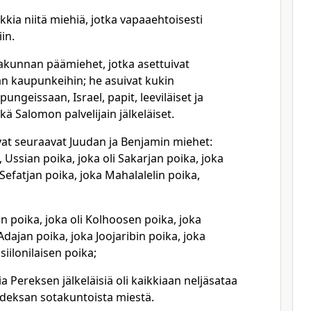
ikkia niitä miehiä, jotka vapaaehtoisesti
in.
kunnan päämiehet, jotka asettuivat
an kaupunkeihin; he asuivat kukin
ungeissaan, Israel, papit, leeviläiset ja
kä Salomon palvelijain jälkeläiset.
vat seuraavat Juudan ja Benjamin miehet:
 Ussian poika, joka oli Sakarjan poika, joka
Sefatjan poika, joka Mahalalelin poika,
n poika, joka oli Kolhoosen poika, joka
Adajan poika, joka Joojaribin poika, joka
siilonilaisen poika;
a Pereksen jälkeläisiä oli kaikkiaan neljäsataa
eksan sotakuntoista miestä.