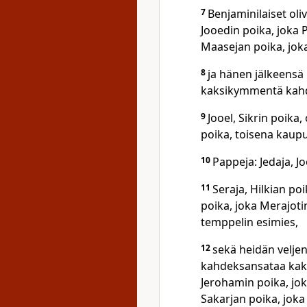
7
Benjaminilaiset oli
Jooedin poika, joka 
Maasejan poika, joka 
8
ja hänen jälkeensä 
kaksikymmentä kah
9
Jooel, Sikrin poika
poika, toisena kaup
10
Pappeja: Jedaja, Jo
11
Seraja, Hilkian po
poika, joka Merajoti
temppelin esimies,
12
sekä heidän veljen
kahdeksansataa kaks
Jerohamin poika, joka
Sakarjan poika, joka