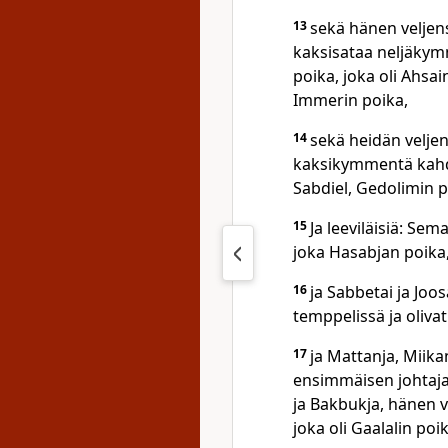
13
sekä hänen veljen
kaksisataa neljäkymm
poika, joka oli Ahsai
Immerin poika,
14
sekä heidän veljen
kaksikymmentä kahd
Sabdiel, Gedolimin p
15
Ja leeviläisiä: Sem
joka Hasabjan poika,
16
ja Sabbetai ja Joo
temppelissä ja olivat
17
ja Mattanja, Miika
ensimmäisen johtajan,
ja Bakbukja, hänen v
joka oli Gaalalin poi