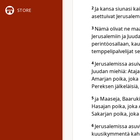
2
Ja kansa siunasi ka
STORE
asettuivat Jerusalemi
3
Nämä olivat ne maa
Jerusalemiin ja Juud
perintöosallaan, kaup
temppelipalvelijat se
4
Jerusalemissa asui
Juudan miehiä: Ataja,
Amarjan poika, joka 
Pereksen jälkeläisiä,
5
ja Maaseja, Baaruki
Hasajan poika, joka 
Sakarjan poika, joka 
6
Jerusalemissa asuvi
kuusikymmentä kahd