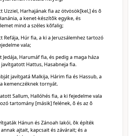
tt Uzziel, Harhajának fia az ötvösök[kel,] és õ
 Hanánia, a kenet-készítõk egyike, és
emet mind a széles kõfalig;
tt Refája, Húr fia, a ki a Jeruzsálemhez tartozó
ejedelme vala;
tt Jedája, Harumáf fia, és pedig a maga háza
 javítgatott Hattus, Hasabneja fia.
bját javítgatá Malkija, Hárim fia és Hassub, a
 a kemenczéknek tornyát.
atott Sallum, Hallóhés fia, a ki fejedelme vala
ozó tartomány [másik] felének, õ és az õ
vítgaták Hánun és Zánoah lakói, õk építék
 annak ajtait, kapcsait és závárait; és a