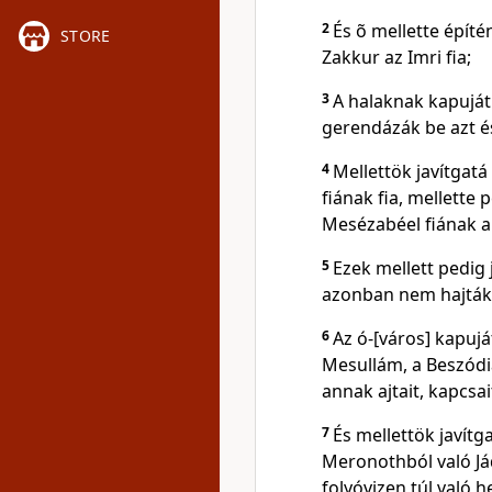
2
És õ mellette építé
STORE
Zakkur az Imri fia;
3
A halaknak kapuját 
gerendázák be azt és 
4
Mellettök javítgat
fiának fia, mellette 
Mesézabéel fiának a f
5
Ezek mellett pedig 
azonban nem hajták
6
Az ó-[város] kapujá
Mesullám, a Beszódia 
annak ajtait, kapcsai
7
És mellettök javítg
Meronothból való Já
folyóvizen túl való h