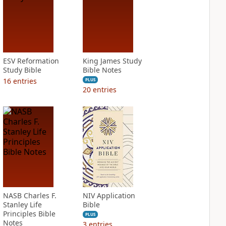
ESV Reformation
King James Study
Study Bible
Bible Notes
16
entries
PLUS
20
entries
NASB Charles F.
NIV Application
Stanley Life
Bible
Principles Bible
PLUS
Notes
3
entries