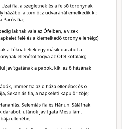
z Uzai fia, a szegletnek és a felsõ toronynak
ály házából a tömlöcz udvaránál emelkedik ki;
a Parós fia;
 pedig laknak vala az Ófelben, a vizek
apkelet felé és a kiemelkedõ torony ellenéig;)
nak a Tékoabeliek egy másik darabot a
nynak ellenétõl fogva az Ófel kõfaláig;
lül javítgatának a papok, kiki az õ házának
ádók, Immér fia az õ háza ellenébe; és õ
a, Sekaniás fia, a napkeleti kapu õrizõje;
Hananiás, Selemiás fia és Hánun, Sáláfnak
k darabot; utánok javítgata Mesullám,
obája ellenébe;