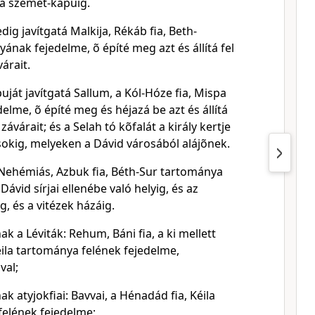
 a szemét-kapuig.
ig javítgatá Malkija, Rékáb fia, Beth-
ak fejedelme, õ építé meg azt és állítá fel
várait.
uját javítgatá Sallum, a Kól-Hóze fia, Mispa
lme, õ építé meg és héjazá be azt és állítá
s závárait; és a Selah tó kõfalát a király kertje
sokig, melyeken a Dávid városából alájõnek.
 Nehémiás, Azbuk fia, Béth-Sur tartománya
Dávid sírjai ellenébe való helyig, és az
g, és a vitézek házáig.
ak a Léviták: Rehum, Báni fia, a ki mellett
éila tartománya felének fejedelme,
val;
ak atyjokfiai: Bavvai, a Hénadád fia, Kéila
felének fejedelme;