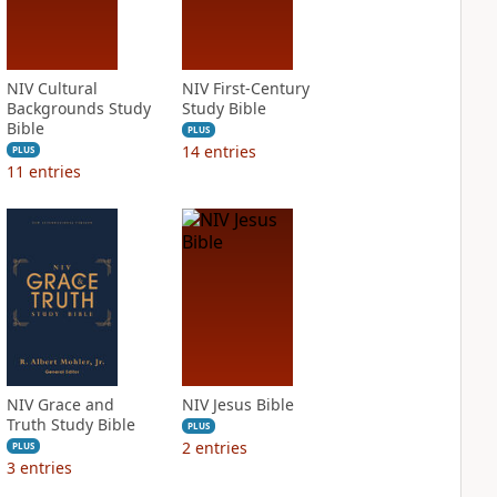
NIV Cultural
NIV First-Century
Backgrounds Study
Study Bible
Bible
PLUS
14
entries
PLUS
11
entries
NIV Grace and
NIV Jesus Bible
Truth Study Bible
PLUS
2
entries
PLUS
3
entries