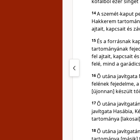
kõfalból ezer singet
14
A szemét-kaput ped
Hakkerem tartományán
ajtait, kapcsait és zá
15
És a forrásnak kap
tartományának fejede
fel ajtait, kapcsait é
felé, mind a garádic
16
Õ utána javítgata
felének fejedelme, a 
[újonnan] készült tói
17
Õ utána javítgatán
javítgata Hasábia, K
tartománya [lakosai]
18
Õ utána javítgatán
tartománya [másik] 