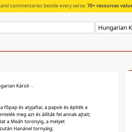
s and commentaries beside every verse.
70+ resources valued at $5,
Hungarian Ká
garian Károli
 a fõpap és atyjafiai, a papok és építék a
ntelék meg azt és állíták fel annak ajtait;
alat a Meáh toronyig, a melyet
zután Hanánel tornyáig;