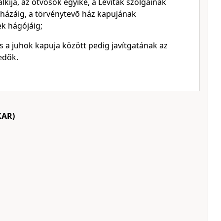
lkija, az ötvösök egyike, a Léviták szolgáinak
házáig, a törvénytevõ ház kapujának
ek hágójáig;
s a juhok kapuja között pedig javítgatának az
edõk.
KAR)