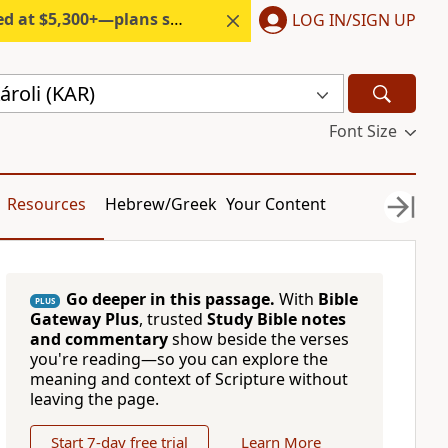
300+—plans start under $6/month.
LOG IN/SIGN UP
roli (KAR)
Font Size
Resources
Hebrew/Greek
Your Content
Go deeper in this passage.
With
Bible
PLUS
Gateway Plus
, trusted
Study Bible notes
and commentary
show beside the verses
you're reading—so you can explore the
meaning and context of Scripture without
leaving the page.
Start 7-day free trial
Learn More