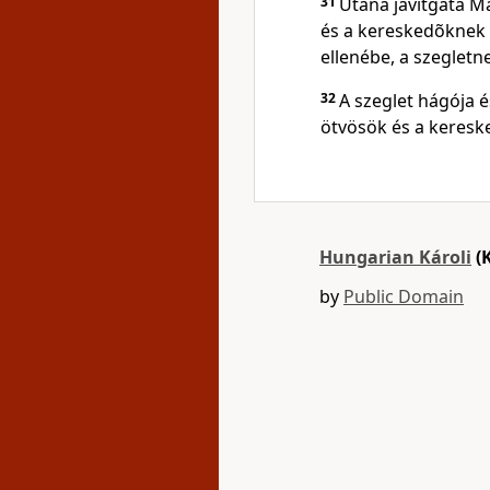
31
Utána javítgata Ma
és a kereskedõknek 
ellenébe, a szegletn
32
A szeglet hágója é
ötvösök és a keresk
Hungarian Károli
(
by
Public Domain