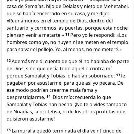
casa de Semaías, hijo de Delaías y nieto de Mehetabel,
que se había encerrado en su casa, y me dijo:
«Reunámonos en el templo de Dios, dentro del
santuario, y cerremos las puertas, porque esta noche
piensan venir a matarte.»
11
Pero yo le respondí: «Los
hombres como yo, no huyen ni se meten en el templo
para salvar el pellejo. Yo, al menos, no me meteré.»
12
Además me di cuenta de que él no hablaba de parte
de Dios, sino que decía todo aquello contra mí
porque Sambalat y Tobías lo habían sobornado;
13
le
pagaban por asustarme, para que así yo pecara. De
ese modo podrían crearme mala fama y
desprestigiarme.
14
¡Dios mío: recuerda lo que
Sambalat y Tobías han hecho! ¡No te olvides tampoco
de Noadías, la profetisa, ni de los otros profetas que
quisieron asustarme!
15
La muralla quedó terminada el día veinticinco del