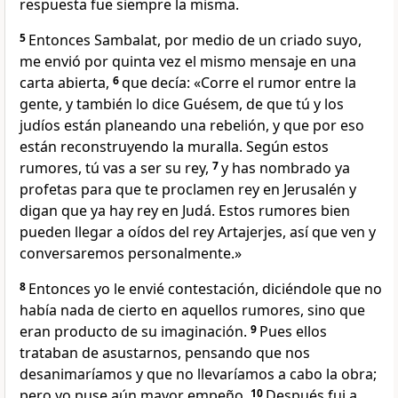
respuesta fue siempre la misma.
5
Entonces Sambalat, por medio de un criado suyo,
me envió por quinta vez el mismo mensaje en una
carta abierta,
6
que decía: «Corre el rumor entre la
gente, y también lo dice Guésem, de que tú y los
judíos están planeando una rebelión, y que por eso
están reconstruyendo la muralla. Según estos
rumores, tú vas a ser su rey,
7
y has nombrado ya
profetas para que te proclamen rey en Jerusalén y
digan que ya hay rey en Judá. Estos rumores bien
pueden llegar a oídos del rey Artajerjes, así que ven y
conversaremos personalmente.»
8
Entonces yo le envié contestación, diciéndole que no
había nada de cierto en aquellos rumores, sino que
eran producto de su imaginación.
9
Pues ellos
trataban de asustarnos, pensando que nos
desanimaríamos y que no llevaríamos a cabo la obra;
pero yo puse aún mayor empeño.
10
Después fui a