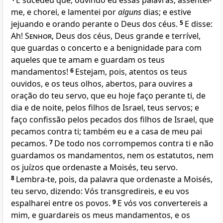
E sucedeu que, ouvindo eu essas palavras, assentei-
me, e chorei, e lamentei por
alguns
dias; e estive
jejuando e orando perante o Deus dos céus.
5
E disse:
Ah!
Senhor
, Deus dos céus, Deus grande e terrível,
que guardas o concerto e a benignidade para com
aqueles que te amam e guardam os teus
mandamentos!
6
Estejam, pois, atentos os teus
ouvidos, e os teus olhos, abertos, para ouvires a
oração do teu servo, que eu hoje faço perante ti, de
dia e de noite, pelos filhos de Israel, teus servos; e
faço confissão pelos pecados dos filhos de Israel, que
pecamos contra ti; também eu e a casa de meu pai
pecamos.
7
De todo nos corrompemos contra ti e não
guardamos os mandamentos, nem os estatutos, nem
os juízos que ordenaste a Moisés, teu servo.
8
Lembra-te, pois, da palavra que ordenaste a Moisés,
teu servo, dizendo: Vós transgredireis, e eu vos
espalharei entre os povos.
9
E vós vos convertereis a
mim, e guardareis os meus mandamentos, e os