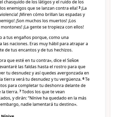
el chasquido de los látigos y el ruido de los
los enemigos que se lanzan contra ella!
3
¡La
 violencia! ¡Miren cómo brillan las espadas y
enemigo! ¡Son muchos los muertos! ¡Los
montones! ¡La gente se tropieza con ellos!
do a tus engaños porque, como una
 a las naciones. Eras muy hábil para atrapar a
te de tus encantos y de tus hechizos.
ra que esté en tu contra», dice el
Señor
vantaré las faldas hasta el rostro para que
er tu desnudez y así quedes avergonzada en
la tierra verá tu desnudez y tu vergüenza.
6
Te
tos para completar tu deshonra delante de
 la tierra.
7
Todos los que te vean
ados, y dirán: “Nínive ha quedado en la más
n embargo, nadie lamentará tu destino».
 Nínive