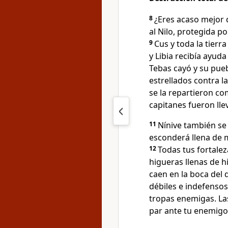
8
¿Eres acaso mejor 
al Nilo, protegida po
9
Cus y toda la tierr
y Libia recibía ayud
Tebas cayó y su pueb
estrellados contra la
se la repartieron c
capitanes fueron lle
11
Nínive también se
esconderá llena de m
12
Todas tus fortalez
higueras llenas de h
caen en la boca del 
débiles e indefenso
tropas enemigas. Las
par ante tu enemigo