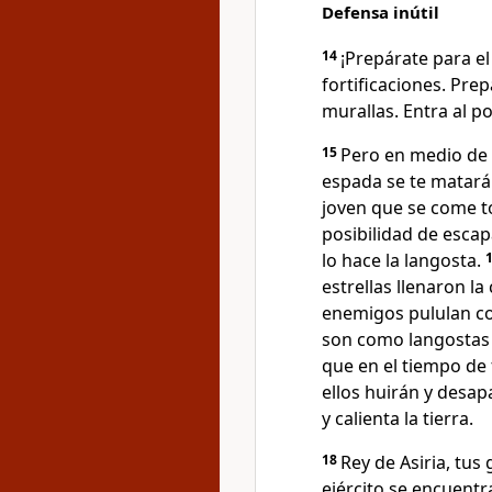
Defensa inútil
14
¡Prepárate para e
fortificaciones. Pre
murallas. Entra al po
15
Pero en medio de 
espada se te matará
joven que se come to
posibilidad de escap
lo hace la langosta.
estrellas llenaron l
enemigos pululan com
son como langostas 
que en el tiempo de 
ellos huirán y desap
y calienta la tierra.
18
Rey de Asiria, tus
ejército se encuent