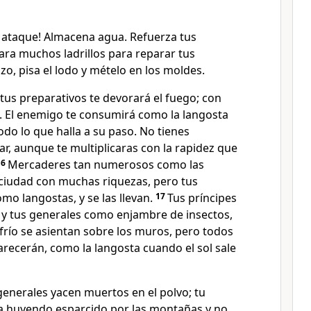
l ataque! Almacena agua. Refuerza tus
para muchos ladrillos para reparar tus
zo, pisa el lodo y mételo en los moldes.
tus preparativos te devorará el fuego; con
. El enemigo te consumirá como la langosta
do lo que halla a su paso. No tienes
ar, aunque te multiplicaras con la rapidez que
16
Mercaderes tan numerosos como las
a ciudad con muchas riquezas, pero tus
o langostas, y se las llevan.
17
Tus príncipes
y tus generales como enjambre de insectos,
frío se asientan sobre los muros, pero todos
arecerán, como la langosta cuando el sol sale
 generales yacen muertos en el polvo; tu
ra huyendo esparcido por las montañas y no