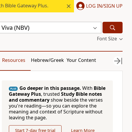
h Bible Gateway Plus.
LOG IN/SIGN UP
 Viva (NBV)
Font Size
Resources
Hebrew/Greek
Your Content
Go deeper in this passage.
With
Bible
PLUS
Gateway Plus
, trusted
Study Bible notes
and commentary
show beside the verses
you're reading—so you can explore the
meaning and context of Scripture without
leaving the page.
Start 7-day free trial
Learn More