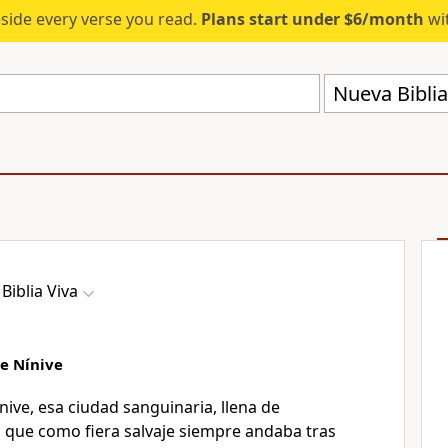
eside every verse you read.
Plans start under $6/month
wit
Nueva Biblia
Biblia Viva
de Nínive
nive, esa ciudad sanguinaria, llena de
, que como fiera salvaje siempre andaba tras