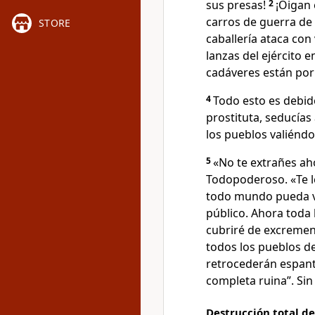
sus presas!
2
¡Oigan 
carros de guerra de 
STORE
caballería ataca con
lanzas del ejército 
cadáveres están por 
4
Todo esto es debi
prostituta, seducías
los pueblos valiéndo
5
«No te extrañes aho
Todopoderoso. «Te le
todo mundo pueda v
público. Ahora toda 
cubriré de excremen
todos los pueblos de
retrocederán espant
completa ruina”. Si
Destrucción total de