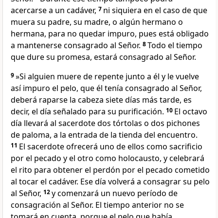
acercarse a un cadáver,
7
ni siquiera en el caso de que
muera su padre, su madre, o algún hermano o
hermana, para no quedar impuro, pues está obligado
a mantenerse consagrado al Señor.
8
Todo el tiempo
que dure su promesa, estará consagrado al Señor.
9
»Si alguien muere de repente junto a él y le vuelve
así impuro el pelo, que él tenía consagrado al Señor,
deberá raparse la cabeza siete días más tarde, es
decir, el día señalado para su purificación.
10
El octavo
día llevará al sacerdote dos tórtolas o dos pichones
de paloma, a la entrada de la tienda del encuentro.
11
El sacerdote ofrecerá uno de ellos como sacrificio
por el pecado y el otro como holocausto, y celebrará
el rito para obtener el perdón por el pecado cometido
al tocar el cadáver. Ese día volverá a consagrar su pelo
al Señor,
12
y comenzará un nuevo período de
consagración al Señor. El tiempo anterior no se
tomará en cuenta, porque el pelo que había