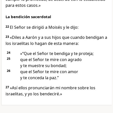
para estos casos.»
La bendición sacerdotal
22
El Señor se dirigió a Moisés y le dijo:
23
«Diles a Aarón y a sus hijos que cuando bendigan a
los israelitas lo hagan de esta manera:
24
»“Que el Señor te bendiga y te proteja;
25
que el Señor te mire con agrado
y te muestre su bondad;
26
que el Señor te mire con amor
y te conceda la paz.”
27
»Así ellos pronunciarán mi nombre sobre los
israelitas, y yo los bendeciré.»