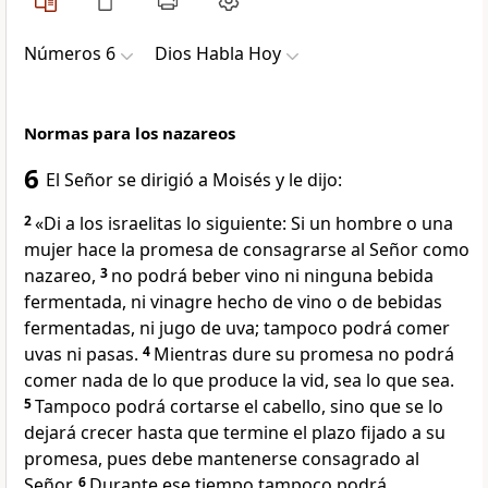
Números 6
Dios Habla Hoy
Normas para los nazareos
6
El Señor se dirigió a Moisés y le dijo:
2
«Di a los israelitas lo siguiente: Si un hombre o una
mujer hace la promesa de consagrarse al Señor como
nazareo,
3
no podrá beber vino ni ninguna bebida
fermentada, ni vinagre hecho de vino o de bebidas
fermentadas, ni jugo de uva; tampoco podrá comer
uvas ni pasas.
4
Mientras dure su promesa no podrá
comer nada de lo que produce la vid, sea lo que sea.
5
Tampoco podrá cortarse el cabello, sino que se lo
dejará crecer hasta que termine el plazo fijado a su
promesa, pues debe mantenerse consagrado al
Señor.
6
Durante ese tiempo tampoco podrá