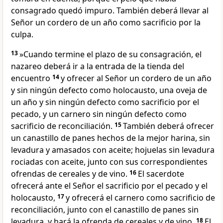
consagrado quedó impuro. También deberá llevar al
Señor un cordero de un año como sacrificio por la
culpa.
13
»Cuando termine el plazo de su consagración, el
nazareo deberá ir a la entrada de la tienda del
encuentro
14
y ofrecer al Señor un cordero de un año
y sin ningún defecto como holocausto, una oveja de
un año y sin ningún defecto como sacrificio por el
pecado, y un carnero sin ningún defecto como
sacrificio de reconciliación.
15
También deberá ofrecer
un canastillo de panes hechos de la mejor harina, sin
levadura y amasados con aceite; hojuelas sin levadura
rociadas con aceite, junto con sus correspondientes
ofrendas de cereales y de vino.
16
El sacerdote
ofrecerá ante el Señor el sacrificio por el pecado y el
holocausto,
17
y ofrecerá el carnero como sacrificio de
reconciliación, junto con el canastillo de panes sin
levadura, y hará la ofrenda de cereales y de vino.
18
El