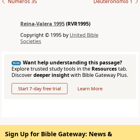
Números 35
Deuteronomio 1
Reina-Valera 1995
(RVR1995)
Copyright © 1995 by
United Bible
Societies
Want help understanding this passage?
PLUS
Explore trusted study tools in the
Resources
tab.
Discover
deeper insight
with Bible Gateway Plus.
Start 7-day free trial
Learn More
Sign Up for Bible Gateway: News &