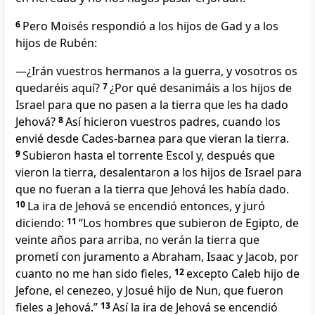
6
Pero Moisés respondió a los hijos de Gad y a los
hijos de Rubén:
—¿Irán vuestros hermanos a la guerra, y vosotros os
quedaréis aquí?
7
¿Por qué desanimáis a los hijos de
Israel para que no pasen a la tierra que les ha dado
Jehová?
8
Así hicieron vuestros padres, cuando los
envié desde Cades-barnea para que vieran la tierra.
9
Subieron hasta el torrente Escol y, después que
vieron la tierra, desalentaron a los hijos de Israel para
que no fueran a la tierra que Jehová les había dado.
10
La ira de Jehová se encendió entonces, y juró
diciendo:
11
“Los hombres que subieron de Egipto, de
veinte años para arriba, no verán la tierra que
prometí con juramento a Abraham, Isaac y Jacob, por
cuanto no me han sido fieles,
12
excepto Caleb hijo de
Jefone, el cenezeo, y Josué hijo de Nun, que fueron
fieles a Jehová.”
13
Así la ira de Jehová se encendió