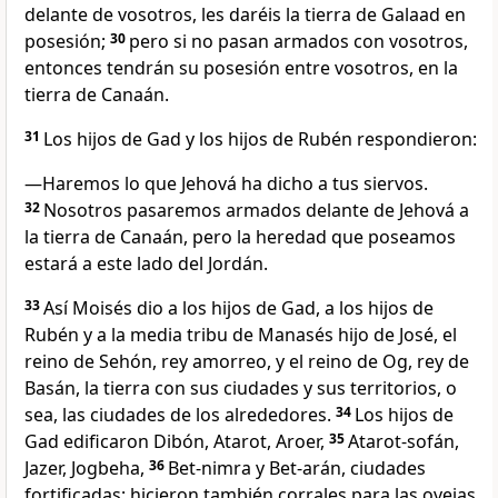
delante de vosotros, les daréis la tierra de Galaad en
posesión;
30
pero si no pasan armados con vosotros,
entonces tendrán su posesión entre vosotros, en la
tierra de Canaán.
31
Los hijos de Gad y los hijos de Rubén respondieron:
—Haremos lo que Jehová ha dicho a tus siervos.
32
Nosotros pasaremos armados delante de Jehová a
la tierra de Canaán, pero la heredad que poseamos
estará a este lado del Jordán.
33
Así Moisés dio a los hijos de Gad, a los hijos de
Rubén y a la media tribu de Manasés hijo de José, el
reino de Sehón, rey amorreo, y el reino de Og, rey de
Basán, la tierra con sus ciudades y sus territorios, o
sea, las ciudades de los alrededores.
34
Los hijos de
Gad edificaron Dibón, Atarot, Aroer,
35
Atarot-sofán,
Jazer, Jogbeha,
36
Bet-nimra y Bet-arán, ciudades
fortificadas; hicieron también corrales para las ovejas.