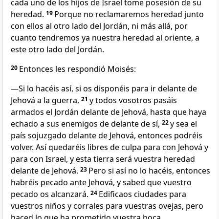
cada uno de los hijos de Israel tome posesión de su
heredad.
19
Porque no reclamaremos heredad junto
con ellos al otro lado del Jordán, ni más allá, por
cuanto tendremos ya nuestra heredad al oriente, a
este otro lado del Jordán.
20
Entonces les respondió Moisés:
—Si lo hacéis así, si os disponéis para ir delante de
Jehová a la guerra,
21
y todos vosotros pasáis
armados el Jordán delante de Jehová, hasta que haya
echado a sus enemigos de delante de sí,
22
y sea el
país sojuzgado delante de Jehová, entonces podréis
volver. Así quedaréis libres de culpa para con Jehová y
para con Israel, y esta tierra será vuestra heredad
delante de Jehová.
23
Pero si así no lo hacéis, entonces
habréis pecado ante Jehová, y sabed que vuestro
pecado os alcanzará.
24
Edificaos ciudades para
vuestros niños y corrales para vuestras ovejas, pero
haced lo que ha prometido vuestra boca.