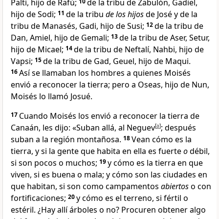
Palti, hijo de Rafú;
10
de la tribu de Zabulón, Gadiel,
hijo de Sodi;
11
de la tribu
de los hijos
de José y de la
tribu de Manasés, Gadi, hijo de Susi;
12
de la tribu de
Dan, Amiel, hijo de Gemali;
13
de la tribu de Aser, Setur,
hijo de Micael;
14
de la tribu de Neftalí, Nahbi, hijo de
Vapsi;
15
de la tribu de Gad, Geuel, hijo de Maqui.
16
Así se llamaban los hombres a quienes Moisés
envió a reconocer la tierra; pero a Oseas, hijo de Nun
,
Moisés lo llamó Josué.
17
Cuando Moisés los envió a reconocer la tierra de
Canaán, les dijo: «Suban allá, al Neguev
[
a
]
; después
suban a la región montañosa.
18
Vean cómo es la
tierra, y si la gente que habita en ella es fuerte
o
débil,
si son pocos o muchos;
19
y cómo es la tierra en que
viven, si es buena o mala; y cómo son las ciudades en
que habitan, si son como campamentos
abiertos
o con
fortificaciones;
20
y cómo es el terreno, si fértil o
estéril. ¿Hay allí árboles o no? Procuren
obtener algo