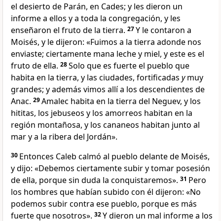
el desierto de Parán, en Cades
; y les dieron un
informe a ellos y a toda la congregación, y les
enseñaron el fruto de la tierra.
27
Y le contaron a
Moisés, y le dijeron: «Fuimos a la tierra adonde nos
enviaste; ciertamente mana leche y miel
, y este es el
fruto de ella
.
28
Solo que es fuerte el pueblo que
habita en la tierra
, y las ciudades, fortificadas
y
muy
grandes; y además vimos allí a los descendientes de
Anac
.
29
Amalec habita en la tierra del Neguev
, y los
hititas, los jebuseos y los amorreos habitan en la
región montañosa
, y los cananeos
habitan junto al
mar y a la ribera del Jordán».
30
Entonces Caleb calmó al pueblo delante de Moisés,
y dijo: «Debemos ciertamente subir y tomar posesión
de ella, porque sin duda la conquistaremos».
31
Pero
los hombres que habían subido con él dijeron: «No
podemos subir contra ese pueblo, porque es más
fuerte que nosotros
».
32
Y dieron un mal informe a los