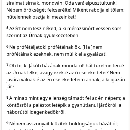
siralmat sírnak, mondván: Oda van! elpusztultunk!
Népem örökségét felcserélte! Miként rabolja el tõlem;
hûtelennek osztja ki mezeinket!
5
Azért nem lesz néked, a ki mérõzsinórt vessen sors
szerint az Úrnak gyülekezetében.
6
Ne prófétáljatok! prófétálnak õk. [Ha ]nem
prófétálnak ezeknek, nem múlik el a gyalázat!
7
Oh te, ki Jákób házának mondatol! hát türelmetlen-é
az Úrnak lelke, avagy ezek-é az õ cselekedetei? Nem
javára válnak-é az én cselekedeteim annak, a ki igazán
jár?
8
A minap mint egy ellenség támadt fel az én népem; a
köntösrõl a palástot letépik a gyanútlanul járókról, a
háborútól idegenkedõkrõl.
9
Népem asszonyait kiûzitek boldogságuk házából;