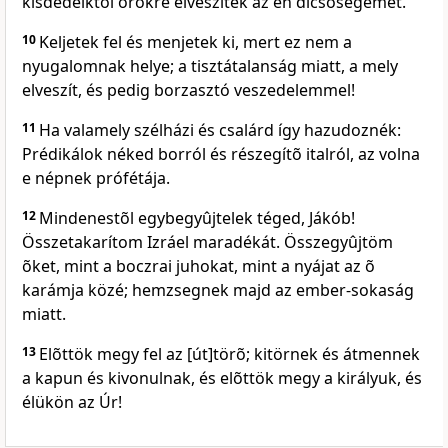
kisdedeiktõl örökre elveszitek az én dicsõségemet.
10
Keljetek fel és menjetek ki, mert ez nem a
nyugalomnak helye; a tisztátalanság miatt, a mely
elveszít, és pedig borzasztó veszedelemmel!
11
Ha valamely szélházi és csalárd így hazudoznék:
Prédikálok néked borról és részegítõ italról, az volna
e népnek prófétája.
12
Mindenestõl egybegyûjtelek téged, Jákób!
Összetakarítom Izráel maradékát. Összegyûjtöm
õket, mint a boczrai juhokat, mint a nyájat az õ
karámja közé; hemzsegnek majd az ember-sokaság
miatt.
13
Elõttök megy fel az [út]törõ; kitörnek és átmennek
a kapun és kivonulnak, és elõttök megy a királyuk, és
élükön az Úr!