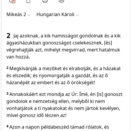
Mikeás 2
Hungarian Károli
2
Jaj azoknak, a kik hamisságot gondolnak és a kik
ágyasházukban gonoszságot cselekesznek, [és]
végrehajtják azt, mihelyt megvirrad, mert hatalmuk
van hozzá.
2
Megkívánják a mezõket és elrabolják, és a házakat
és elszedik; és nyomorgatják a gazdát, és az õ
házanépét az embert és az õ örökségét!
3
Annakokáért ezt mondja az Úr: Ímé, én [is] gonoszt
gondolok e nemzetség ellen, melybõl ki nem
vonhatjátok a ti nyakatokat és nem jártok kevélyen,
mivel gonosz idõ lészen az!
4
Azon a napon példabeszéd támad rólatok, és