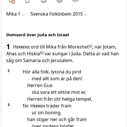
Mika 1
Svenska Folkbibeln 2015
Domsord över Juda och Israel
1
Herrens
ord till Mika från Moreshet
[
a
]
, när Jotam,
Ahas och Hiskia
[
b
]
var kungar i Juda. Detta är vad han
såg om Samaria och Jerusalem.
2
Hör alla folk, lyssna du jord
med allt som är på den!
Herren
Gud
ska vara ett vittne mot er,
Herren från sitt heliga tempel,
3
för
Herren
träder fram
ur sin boning,
han stiger ner och går fram
över jordens höjder.