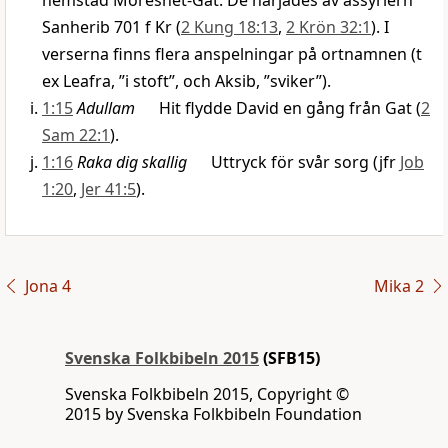
hemstad Moreshet-Gat. De härjades av assyriern
Sanherib 701 f Kr (
2 Kung 18:13
,
2 Krön 32:1
). I
verserna finns flera anspelningar på ortnamnen (t
ex Leafra, ”i stoft”, och Aksib, ”sviker”).
1:15
Adullam
Hit flydde David en gång från Gat (
2
Sam 22:1
).
1:16
Raka dig skallig
Uttryck för svår sorg (jfr
Job
1:20
,
Jer 41:5
).
Jona 4
Mika 2
Svenska Folkbibeln 2015
(SFB15)
Svenska Folkbibeln 2015, Copyright ©
2015 by Svenska Folkbibeln Foundation