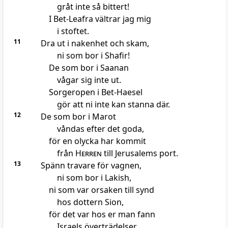
gråt inte så bittert!
I Bet-Leafra vältrar jag mig
i stoftet.
11
Dra ut i nakenhet och skam,
ni som bor i Shafir!
De som bor i Saanan
vågar sig inte ut.
Sorgeropen i Bet-Haesel
gör att ni inte kan stanna där.
12
De som bor i Marot
våndas efter det goda,
för en olycka har kommit
från
Herren
till Jerusalems port.
13
Spänn travare för vagnen,
ni som bor i Lakish,
ni som var orsaken till synd
hos dottern Sion,
för det var hos er man fann
Israels överträdelser.