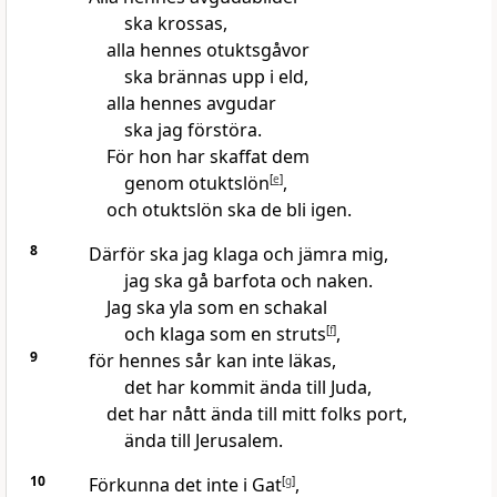
ska krossas,
alla hennes otuktsgåvor
ska brännas upp i eld,
alla hennes avgudar
ska jag förstöra.
För hon har skaffat dem
genom otuktslön
[
e
]
,
och otuktslön ska de bli igen.
8
Därför ska jag klaga och jämra mig,
jag ska gå barfota och naken.
Jag ska yla som en schakal
och klaga som en struts
[
f
]
,
9
för hennes sår kan inte läkas,
det har kommit ända till Juda,
det har nått ända till mitt folks port,
ända till Jerusalem.
10
Förkunna det inte i Gat
[
g
]
,