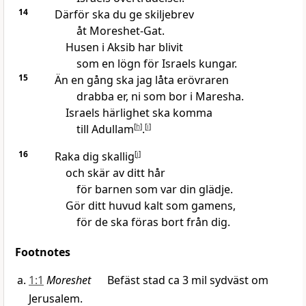
14
Därför ska du ge skiljebrev
åt Moreshet-Gat.
Husen i Aksib har blivit
som en lögn för Israels kungar.
15
Än en gång ska jag låta erövraren
drabba er, ni som bor i Maresha.
Israels härlighet ska komma
till Adullam
[
h
]
.
[
i
]
16
Raka dig skallig
[
j
]
och skär av ditt hår
för barnen som var din glädje.
Gör ditt huvud kalt som gamens,
för de ska föras bort från dig.
Footnotes
1:1
Moreshet
Befäst stad ca 3 mil sydväst om
Jerusalem.