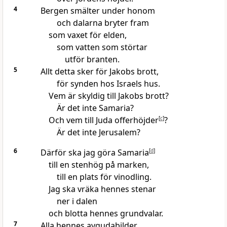
4
Bergen smälter under honom
och dalarna bryter fram
som vaxet för elden,
som vatten som störtar
utför branten.
5
Allt detta sker för Jakobs brott,
för synden hos Israels hus.
Vem är skyldig till Jakobs brott?
Är det inte Samaria?
Och vem till Juda offerhöjder
[
c
]
?
Är det inte Jerusalem?
6
Därför ska jag göra Samaria
[
d
]
till en stenhög på marken,
till en plats för vinodling.
Jag ska vräka hennes stenar
ner i dalen
och blotta hennes grundvalar.
7
Alla hennes avgudabilder