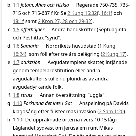
1:1
Jotam, Ahas och Hiskia
Regerade 750-735, 735-
715 och 715-687 f Kr. Se
2 Kung 15:32f, 16:1f
och
18:1f
samt
2 Krön 27, 28 och 29-32
).
1:5
offerhöjder
Andra handskrifter (Septuaginta
och Peshitta): ”synd”.
1:6
Samaria
Nordrikets huvudstad (
1 Kung
16:24
), som föll efter tre års belägring (
2 Kung 17
).
1:7
otuktslön
Avgudatemplens skatter, intjänade
genom tempelprostitution eller andra
avgudakulter, skulle nu plundras av andra
avgudadyrkande folk.
1:8
struts
Annan översättning: ”uggla”.
1:10
Förkunna det inte i Gat
Anspelning på Davids
klagosång efter filisteernas invasion (
2 Sam 1:20
).
1:10f
De uppräknade orterna i vers 10-15 låg i
Låglandet sydväst om Jerusalem runt Mikas