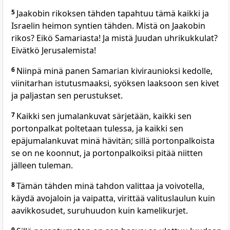
5
Jaakobin rikoksen tähden tapahtuu tämä kaikki ja
Israelin heimon syntien tähden. Mistä on Jaakobin
rikos? Eikö Samariasta! Ja mistä Juudan uhrikukkulat?
Eivätkö Jerusalemista!
6
Niinpä minä panen Samarian kiviraunioksi kedolle,
viinitarhan istutusmaaksi, syöksen laaksoon sen kivet
ja paljastan sen perustukset.
7
Kaikki sen jumalankuvat särjetään, kaikki sen
portonpalkat poltetaan tulessa, ja kaikki sen
epäjumalankuvat minä hävitän; sillä portonpalkoista
se on ne koonnut, ja portonpalkoiksi pitää niitten
jälleen tuleman.
8
Tämän tähden minä tahdon valittaa ja voivotella,
käydä avojaloin ja vaipatta, virittää valituslaulun kuin
aavikkosudet, suruhuudon kuin kamelikurjet.
9