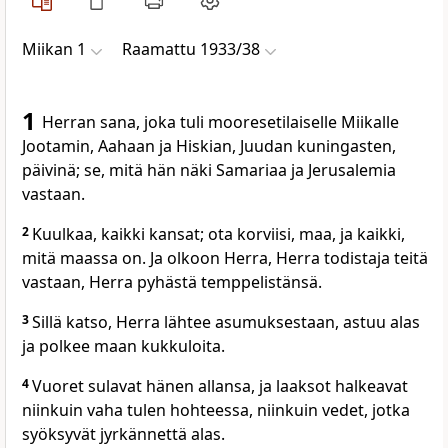
Miikan 1
Raamattu 1933/38
1
Herran sana, joka tuli mooresetilaiselle Miikalle
Jootamin, Aahaan ja Hiskian, Juudan kuningasten,
päivinä; se, mitä hän näki Samariaa ja Jerusalemia
vastaan.
2
Kuulkaa, kaikki kansat; ota korviisi, maa, ja kaikki,
mitä maassa on. Ja olkoon Herra, Herra todistaja teitä
vastaan, Herra pyhästä temppelistänsä.
3
Sillä katso, Herra lähtee asumuksestaan, astuu alas
ja polkee maan kukkuloita.
4
Vuoret sulavat hänen allansa, ja laaksot halkeavat
niinkuin vaha tulen hohteessa, niinkuin vedet, jotka
syöksyvät jyrkännettä alas.