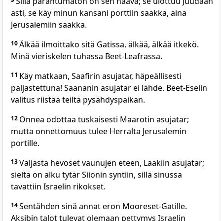
Sillä parantumaton on sen haava; se ulottuu Juudaan
asti, se käy minun kansani porttiin saakka, aina
Jerusalemiin saakka.
10
Älkää ilmoittako sitä Gatissa, älkää, älkää itkekö.
Minä vieriskelen tuhassa Beet-Leafrassa.
11
Käy matkaan, Saafirin asujatar, häpeällisesti
paljastettuna! Saananin asujatar ei lähde. Beet-Eselin
valitus riistää teiltä pysähdyspaikan.
12
Onnea odottaa tuskaisesti Maarotin asujatar;
mutta onnettomuus tulee Herralta Jerusalemin
portille.
13
Valjasta hevoset vaunujen eteen, Laakiin asujatar;
sieltä on alku tytär Siionin syntiin, sillä sinussa
tavattiin Israelin rikokset.
14
Sentähden sinä annat eron Mooreset-Gatille.
Aksibin talot tulevat olemaan pettymys Israelin