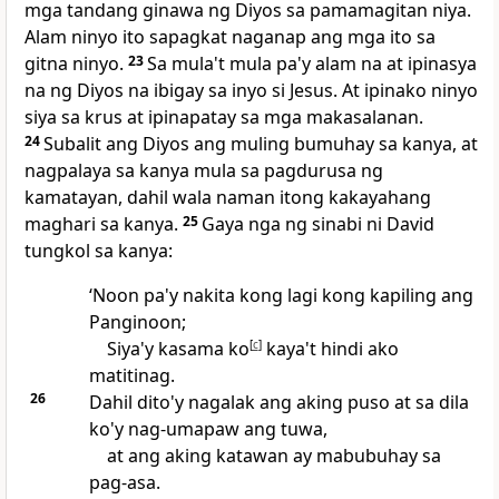
mga tandang ginawa ng Diyos sa pamamagitan niya.
Alam ninyo ito sapagkat naganap ang mga ito sa
gitna ninyo.
23
Sa mula't mula pa'y alam na at ipinasya
na ng Diyos na ibigay sa inyo si Jesus. At ipinako ninyo
siya sa krus at ipinapatay sa mga makasalanan.
24
Subalit ang Diyos ang muling bumuhay sa kanya, at
nagpalaya sa kanya mula sa pagdurusa ng
kamatayan, dahil wala naman itong kakayahang
maghari sa kanya.
25
Gaya nga ng sinabi ni David
tungkol sa kanya:
‘Noon pa'y nakita kong lagi kong kapiling ang
Panginoon;
Siya'y kasama ko
[
c
]
kaya't hindi ako
matitinag.
26
Dahil dito'y nagalak ang aking puso at sa dila
ko'y nag-umapaw ang tuwa,
at ang aking katawan ay mabubuhay sa
pag-asa.