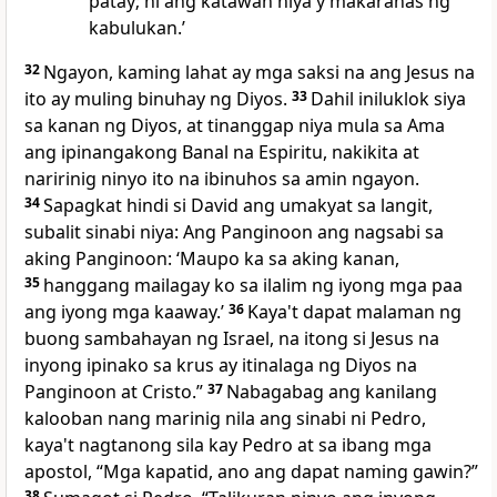
patay; ni ang katawan niya'y makaranas ng
kabulukan.’
32
Ngayon, kaming lahat ay mga saksi na ang Jesus na
ito ay muling binuhay ng Diyos.
33
Dahil iniluklok siya
sa kanan ng Diyos, at tinanggap niya mula sa Ama
ang ipinangakong Banal na Espiritu, nakikita at
naririnig ninyo ito na ibinuhos sa amin ngayon.
34
Sapagkat hindi si David ang umakyat sa langit,
subalit sinabi niya: Ang Panginoon ang nagsabi sa
aking Panginoon: ‘Maupo ka sa aking kanan,
35
hanggang mailagay ko sa ilalim ng iyong mga paa
ang iyong mga kaaway.’
36
Kaya't dapat malaman ng
buong sambahayan ng Israel, na itong si Jesus na
inyong ipinako sa krus ay itinalaga ng Diyos na
Panginoon at Cristo.”
37
Nabagabag ang kanilang
kalooban nang marinig nila ang sinabi ni Pedro,
kaya't nagtanong sila kay Pedro at sa ibang mga
apostol, “Mga kapatid, ano ang dapat naming gawin?”
38