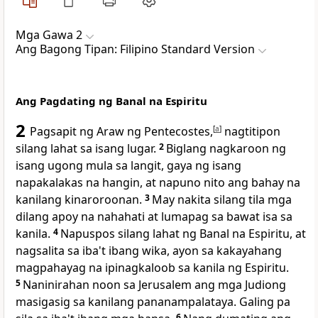
Mga Gawa 2
Ang Bagong Tipan: Filipino Standard Version
Ang Pagdating ng Banal na Espiritu
2
Pagsapit ng Araw ng Pentecostes,
[
a
]
nagtitipon
silang lahat sa isang lugar.
2
Biglang nagkaroon ng
isang ugong mula sa langit, gaya ng isang
napakalakas na hangin, at napuno nito ang bahay na
kanilang kinaroroonan.
3
May nakita silang tila mga
dilang apoy na nahahati at lumapag sa bawat isa sa
kanila.
4
Napuspos silang lahat ng Banal na Espiritu, at
nagsalita sa iba't ibang wika, ayon sa kakayahang
magpahayag na ipinagkaloob sa kanila ng Espiritu.
5
Naninirahan noon sa Jerusalem ang mga Judiong
masigasig sa kanilang pananampalataya. Galing pa
6