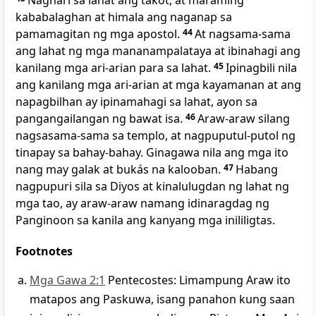
Naghari sa lahat ang takot, at maraming
kababalaghan at himala ang naganap sa
pamamagitan ng mga apostol.
44
At
nagsama-sama
ang lahat ng mga mananampalataya at ibinahagi ang
kanilang mga ari-arian para sa lahat.
45
Ipinagbili nila
ang kanilang mga ari-arian at mga kayamanan at ang
napagbilhan ay ipinamahagi sa lahat, ayon sa
pangangailangan ng bawat isa.
46
Araw-araw silang
nagsasama-sama sa templo, at nagpuputul-putol ng
tinapay sa bahay-bahay. Ginagawa nila ang mga ito
nang may galak at bukás na kalooban.
47
Habang
nagpupuri sila sa Diyos at kinalulugdan ng lahat ng
mga tao, ay araw-araw namang idinaragdag ng
Panginoon sa kanila ang kanyang mga inililigtas.
Footnotes
Mga Gawa 2:1
Pentecostes: Limampung Araw ito
matapos ang Paskuwa, isang panahon kung saan