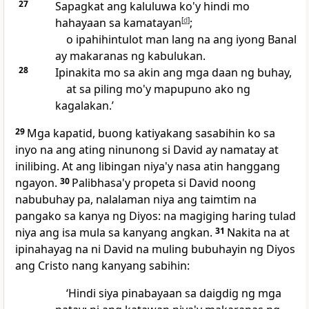
27
Sapagkat ang kaluluwa ko'y hindi mo
hahayaan sa kamatayan
[
d
]
;
o ipahihintulot man lang na ang iyong Banal
ay makaranas ng kabulukan.
28
Ipinakita mo sa akin ang mga daan ng buhay,
at sa piling mo'y mapupuno ako ng
kagalakan.’
29
Mga kapatid, buong katiyakang sasabihin ko sa
inyo na ang ating ninunong si David ay namatay at
inilibing. At ang libingan niya'y nasa atin hanggang
ngayon.
30
Palibhasa'y propeta si David noong
nabubuhay pa, nalalaman niya ang taimtim na
pangako sa kanya ng Diyos: na magiging haring tulad
niya ang isa mula sa kanyang angkan.
31
Nakita na at
ipinahayag na ni David na muling bubuhayin ng Diyos
ang Cristo nang kanyang sabihin:
‘Hindi siya pinabayaan sa daigdig ng mga