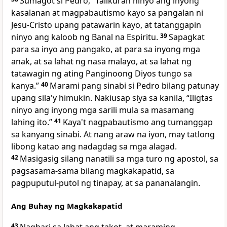
Sumagot si Pedro, “Talikuran ninyo ang inyong
kasalanan at magpabautismo kayo sa pangalan ni
Jesu-Cristo upang patawarin kayo, at tatanggapin
ninyo ang kaloob ng Banal na Espiritu.
39
Sapagkat
para sa inyo ang pangako, at para sa inyong mga
anak, at sa lahat ng nasa malayo, at sa lahat ng
tatawagin ng ating Panginoong Diyos tungo sa
kanya.”
40
Marami pang sinabi si Pedro bilang patunay
upang sila'y himukin. Nakiusap siya sa kanila, “Iligtas
ninyo ang inyong mga sarili mula sa masamang
lahing ito.”
41
Kaya't nagpabautismo ang tumanggap
sa kanyang sinabi. At nang araw na iyon, may tatlong
libong katao ang nadagdag sa mga alagad.
42
Masigasig silang nanatili sa mga turo ng apostol, sa
pagsasama-sama bilang magkakapatid, sa
pagpuputul-putol ng tinapay, at sa pananalangin.
Ang Buhay ng Magkakapatid
43