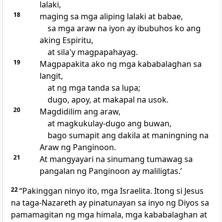
lalaki,
18
maging sa mga aliping lalaki at babae,
sa mga araw na iyon ay ibubuhos ko ang
aking Espiritu,
at sila'y magpapahayag.
19
Magpapakita ako ng mga kababalaghan sa
langit,
at ng mga tanda sa lupa;
dugo, apoy, at makapal na usok.
20
Magdidilim ang araw,
at magkukulay-dugo ang buwan,
bago sumapit ang dakila at maningning na
Araw ng Panginoon.
21
At mangyayari na sinumang tumawag sa
pangalan ng Panginoon ay maliligtas.’
22
“Pakinggan ninyo ito, mga Israelita. Itong si Jesus
na taga-Nazareth ay pinatunayan sa inyo ng Diyos sa
pamamagitan ng mga himala, mga kababalaghan at