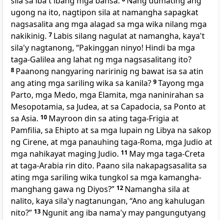
sila sa iba't ibang mga bansa.
Nang dumating ang
ugong na ito, nagtipon sila at namangha sapagkat
nagsasalita ang mga alagad sa mga wika nilang mga
nakikinig.
7
Labis silang nagulat at namangha, kaya't
sila'y nagtanong, “Pakinggan ninyo! Hindi ba mga
taga-Galilea ang lahat ng mga nagsasalitang ito?
8
Paanong nangyaring naririnig ng bawat isa sa atin
ang ating mga sariling wika sa kanila?
9
Tayong mga
Parto, mga Medo, mga Elamita, mga naninirahan sa
Mesopotamia, sa Judea, at sa Capadocia, sa Ponto at
sa Asia.
10
Mayroon din sa ating taga-Frigia at
Pamfilia, sa Ehipto at sa mga lupain ng Libya na sakop
ng Cirene, at mga panauhing taga-Roma, mga Judio at
mga nahikayat maging Judio.
11
May mga taga-Creta
at taga-Arabia rin dito. Paano sila nakapagsasalita sa
ating mga sariling wika tungkol sa mga kamangha-
manghang gawa ng Diyos?”
12
Namangha sila at
nalito, kaya sila'y nagtanungan, “Ano ang kahulugan
nito?”
13
Ngunit ang iba nama'y may pangungutyang