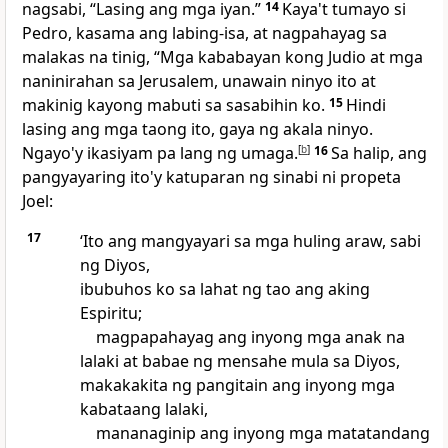
nagsabi, “Lasing ang mga iyan.”
14
Kaya't tumayo si
Pedro, kasama ang labing-isa, at nagpahayag sa
malakas na tinig, “Mga kababayan kong Judio at mga
naninirahan sa Jerusalem, unawain ninyo ito at
makinig kayong mabuti sa sasabihin ko.
15
Hindi
lasing ang mga taong ito, gaya ng akala ninyo.
Ngayo'y ikasiyam pa lang ng umaga.
[
b
]
16
Sa halip, ang
pangyayaring ito'y katuparan ng sinabi ni propeta
Joel:
17
‘Ito ang mangyayari sa mga huling araw, sabi
ng Diyos,
ibubuhos ko sa lahat ng tao ang aking
Espiritu;
magpapahayag ang inyong mga anak na
lalaki at babae ng mensahe mula sa Diyos,
makakakita ng pangitain ang inyong mga
kabataang lalaki,
mananaginip ang inyong mga matatandang