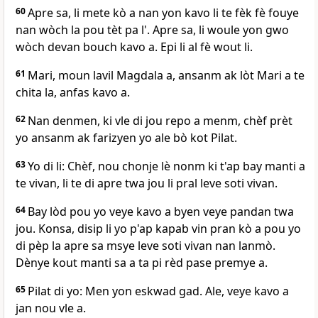
60
Apre sa, li mete kò a nan yon kavo li te fèk fè fouye
nan wòch la pou tèt pa l'. Apre sa, li woule yon gwo
wòch devan bouch kavo a. Epi li al fè wout li.
61
Mari, moun lavil Magdala a, ansanm ak lòt Mari a te
chita la, anfas kavo a.
62
Nan denmen, ki vle di jou repo a menm, chèf prèt
yo ansanm ak farizyen yo ale bò kot Pilat.
63
Yo di li: Chèf, nou chonje lè nonm ki t'ap bay manti a
te vivan, li te di apre twa jou li pral leve soti vivan.
64
Bay lòd pou yo veye kavo a byen veye pandan twa
jou. Konsa, disip li yo p'ap kapab vin pran kò a pou yo
di pèp la apre sa msye leve soti vivan nan lanmò.
Dènye kout manti sa a ta pi rèd pase premye a.
65
Pilat di yo: Men yon eskwad gad. Ale, veye kavo a
jan nou vle a.