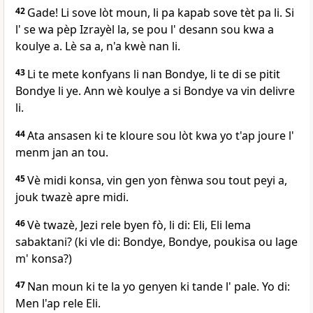
42
Gade! Li sove lòt moun, li pa kapab sove tèt pa li. Si
l' se wa pèp Izrayèl la, se pou l' desann sou kwa a
koulye a. Lè sa a, n'a kwè nan li.
43
Li te mete konfyans li nan Bondye, li te di se pitit
Bondye li ye. Ann wè koulye a si Bondye va vin delivre
li.
44
Ata ansasen ki te kloure sou lòt kwa yo t'ap joure l'
menm jan an tou.
45
Vè midi konsa, vin gen yon fènwa sou tout peyi a,
jouk twazè apre midi.
46
Vè twazè, Jezi rele byen fò, li di: Eli, Eli lema
sabaktani? (ki vle di: Bondye, Bondye, poukisa ou lage
m' konsa?)
47
Nan moun ki te la yo genyen ki tande l' pale. Yo di:
Men l'ap rele Eli.