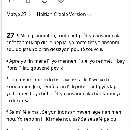
Matye 27
Haitian Creole Version
27
¶ Nan granmaten, tout chèf prèt yo ansanm ak
chèf fanmi k'ap dirije pèp la, yo mete tèt yo ansanm
sou do Jezi. Yo pran desizyon pou fè touye li.
2
Apre yo fin mare l', yo mennen l' ale, yo renmèt li bay
Pons Pilat, gouvènè peyi a.
3
Jida menm, nonm ki te trayi Jezi a, lè l' wè yo te
kondannen Jezi, remò pran l', li pote trant pyès lajan
yo tounen bay chèf prèt yo ansanm ak chèf fanmi yo.
Li di konsa:
4
Sa m' fè a mal. Se yon inonsan mwen lage nan men
nou. Yo reponn li: Ki mele nou sa? Sa se zafè pa ou.
5