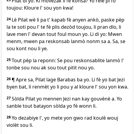
Pilat di yo: Ki movezak li fè konsa? Yo rele pi fò
toujou: Kloure l' sou yon kwa!
24
Lè Pilat wè li pa t' kapab fè anyen ankò, paske pèp
la te soti pou l' te fè plis dezòd toujou, li pran dlo, li
lave men l' devan tout foul moun yo. Li di yo: Mwen
menm, mwen pa reskonsab lanmò nonm sa a. Sa, se
sou kont nou li ye.
25
Tout pèp la reponn: Se pou reskonsablite lanmò l'
tonbe sou nou ak sou tout pitit nou yo.
26
¶ Apre sa, Pilat lage Barabas ba yo. Li fè yo bat Jezi
byen bat, li renmèt yo li pou y al kloure l' sou yon kwa.
27
Sòlda Pilat yo mennen Jezi nan kay gouvènè a. Yo
sanble tout batayon sòlda yo fè wonn li.
28
Yo dezabiye l', yo mete yon gwo rad koulè wouj
violèt sou li.