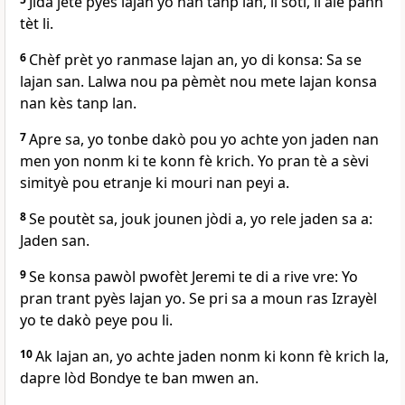
Jida jete pyès lajan yo nan tanp lan, li soti, li ale pann
tèt li.
6
Chèf prèt yo ranmase lajan an, yo di konsa: Sa se
lajan san. Lalwa nou pa pèmèt nou mete lajan konsa
nan kès tanp lan.
7
Apre sa, yo tonbe dakò pou yo achte yon jaden nan
men yon nonm ki te konn fè krich. Yo pran tè a sèvi
simityè pou etranje ki mouri nan peyi a.
8
Se poutèt sa, jouk jounen jòdi a, yo rele jaden sa a:
Jaden san.
9
Se konsa pawòl pwofèt Jeremi te di a rive vre: Yo
pran trant pyès lajan yo. Se pri sa a moun ras Izrayèl
yo te dakò peye pou li.
10
Ak lajan an, yo achte jaden nonm ki konn fè krich la,
dapre lòd Bondye te ban mwen an.