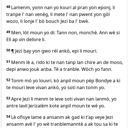
48
Lamenm, yonn nan yo kouri al pran yon eponj, li
tranpe l' nan venèg, li mete l' nan pwent yon gòl
wozo, li lonje l' bò bouch Jezi ba l' bwè.
49
Men, lòt moun yo di: Tann non, monchè. Ann wè si
Eli ap vin delivre li.
50
¶ Jezi bay yon gwo rèl ankò, epi li mouri.
51
Menm lè a, rido ki te nan tanp lan chire an de moso,
depi anwo jouk anba. Tè a tranble. Wòch yo fann.
52
Tonm mò yo louvri, kò anpil moun pèp Bondye a ki
te mouri leve vivan ankò, yo soti nan tonm yo.
53
Apre Jezi li menm te leve soti vivan nan lanmò, yo
antre lavil Jerizalèm kote anpil moun te wè yo.
54
Lè ofisye lame a ansanm ak gad ki t'ap veye Jezi
ansanm avè l' yo wè tranblemanntè a ak tou sa ki te