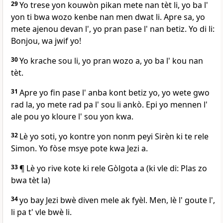
29
Yo trese yon kouwòn pikan mete nan tèt li, yo ba l'
yon ti bwa wozo kenbe nan men dwat li. Apre sa, yo
mete ajenou devan l', yo pran pase l' nan betiz. Yo di li:
Bonjou, wa jwif yo!
30
Yo krache sou li, yo pran wozo a, yo ba l' kou nan
tèt.
31
Apre yo fin pase l' anba kont betiz yo, yo wete gwo
rad la, yo mete rad pa l' sou li ankò. Epi yo mennen l'
ale pou yo kloure l' sou yon kwa.
32
Lè yo soti, yo kontre yon nonm peyi Sirèn ki te rele
Simon. Yo fòse msye pote kwa Jezi a.
33
¶ Lè yo rive kote ki rele Gòlgota a (ki vle di: Plas zo
bwa tèt la)
34
yo bay Jezi bwè diven mele ak fyèl. Men, lè l' goute l',
li pa t' vle bwè li.