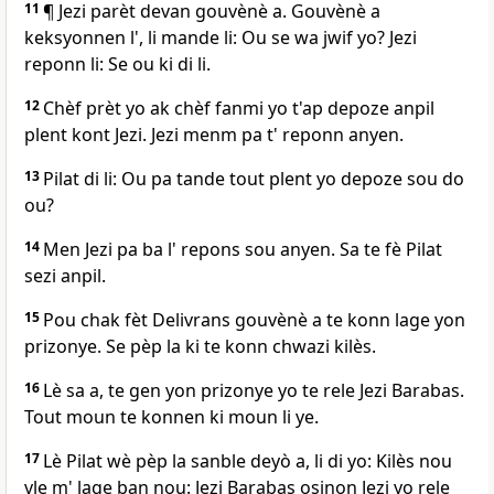
11
¶ Jezi parèt devan gouvènè a. Gouvènè a
keksyonnen l', li mande li: Ou se wa jwif yo? Jezi
reponn li: Se ou ki di li.
12
Chèf prèt yo ak chèf fanmi yo t'ap depoze anpil
plent kont Jezi. Jezi menm pa t' reponn anyen.
13
Pilat di li: Ou pa tande tout plent yo depoze sou do
ou?
14
Men Jezi pa ba l' repons sou anyen. Sa te fè Pilat
sezi anpil.
15
Pou chak fèt Delivrans gouvènè a te konn lage yon
prizonye. Se pèp la ki te konn chwazi kilès.
16
Lè sa a, te gen yon prizonye yo te rele Jezi Barabas.
Tout moun te konnen ki moun li ye.
17
Lè Pilat wè pèp la sanble deyò a, li di yo: Kilès nou
vle m' lage ban nou: Jezi Barabas osinon Jezi yo rele