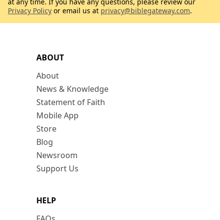
at any time. If you have any questions, please review our
Privacy Policy
or email us at
privacy@biblegateway.com
.
ABOUT
About
News & Knowledge
Statement of Faith
Mobile App
Store
Blog
Newsroom
Support Us
HELP
FAQs