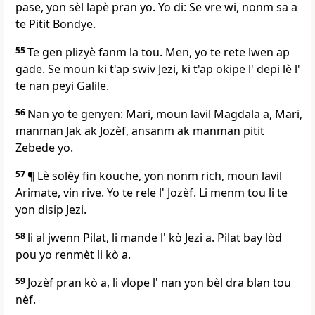
pase, yon sèl lapè pran yo. Yo di: Se vre wi, nonm sa a
te Pitit Bondye.
55
Te gen plizyè fanm la tou. Men, yo te rete lwen ap
gade. Se moun ki t'ap swiv Jezi, ki t'ap okipe l' depi lè l'
te nan peyi Galile.
56
Nan yo te genyen: Mari, moun lavil Magdala a, Mari,
manman Jak ak Jozèf, ansanm ak manman pitit
Zebede yo.
57
¶ Lè solèy fin kouche, yon nonm rich, moun lavil
Arimate, vin rive. Yo te rele l' Jozèf. Li menm tou li te
yon disip Jezi.
58
li al jwenn Pilat, li mande l' kò Jezi a. Pilat bay lòd
pou yo renmèt li kò a.
59
Jozèf pran kò a, li vlope l' nan yon bèl dra blan tou
nèf.