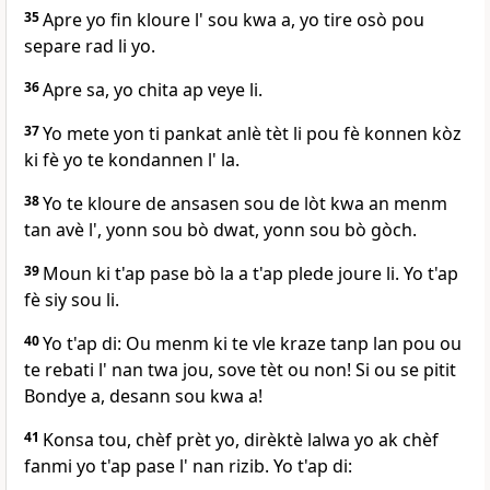
35
Apre yo fin kloure l' sou kwa a, yo tire osò pou
separe rad li yo.
36
Apre sa, yo chita ap veye li.
37
Yo mete yon ti pankat anlè tèt li pou fè konnen kòz
ki fè yo te kondannen l' la.
38
Yo te kloure de ansasen sou de lòt kwa an menm
tan avè l', yonn sou bò dwat, yonn sou bò gòch.
39
Moun ki t'ap pase bò la a t'ap plede joure li. Yo t'ap
fè siy sou li.
40
Yo t'ap di: Ou menm ki te vle kraze tanp lan pou ou
te rebati l' nan twa jou, sove tèt ou non! Si ou se pitit
Bondye a, desann sou kwa a!
41
Konsa tou, chèf prèt yo, dirèktè lalwa yo ak chèf
fanmi yo t'ap pase l' nan rizib. Yo t'ap di: