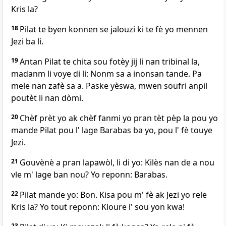
Kris la?
18
Pilat te byen konnen se jalouzi ki te fè yo mennen
Jezi ba li.
19
Antan Pilat te chita sou fotèy jij li nan tribinal la,
madanm li voye di li: Nonm sa a inonsan tande. Pa
mele nan zafè sa a. Paske yèswa, mwen soufri anpil
poutèt li nan dòmi.
20
Chèf prèt yo ak chèf fanmi yo pran tèt pèp la pou yo
mande Pilat pou l' lage Barabas ba yo, pou l' fè touye
Jezi.
21
Gouvènè a pran lapawòl, li di yo: Kilès nan de a nou
vle m' lage ban nou? Yo reponn: Barabas.
22
Pilat mande yo: Bon. Kisa pou m' fè ak Jezi yo rele
Kris la? Yo tout reponn: Kloure l' sou yon kwa!
23