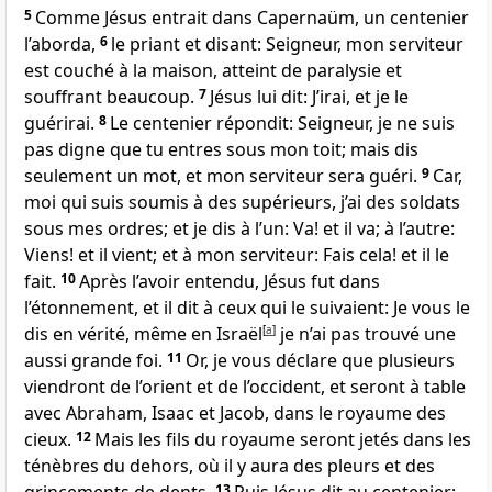
5
Comme Jésus entrait dans Capernaüm, un centenier
l’aborda,
6
le priant et disant: Seigneur, mon serviteur
est couché à la maison, atteint de paralysie et
souffrant beaucoup.
7
Jésus lui dit: J’irai, et je le
guérirai.
8
Le centenier répondit: Seigneur, je ne suis
pas digne que tu entres sous mon toit; mais dis
seulement un mot, et mon serviteur sera guéri.
9
Car,
moi qui suis soumis à des supérieurs, j’ai des soldats
sous mes ordres; et je dis à l’un: Va! et il va; à l’autre:
Viens! et il vient; et à mon serviteur: Fais cela! et il le
fait.
10
Après l’avoir entendu, Jésus fut dans
l’étonnement, et il dit à ceux qui le suivaient: Je vous le
dis en vérité, même en Israël
[
a
]
je n’ai pas trouvé une
aussi grande foi.
11
Or, je vous déclare que plusieurs
viendront de l’orient et de l’occident, et seront à table
avec Abraham, Isaac et Jacob, dans le royaume des
cieux.
12
Mais les fils du royaume seront jetés dans les
ténèbres du dehors, où il y aura des pleurs et des
13