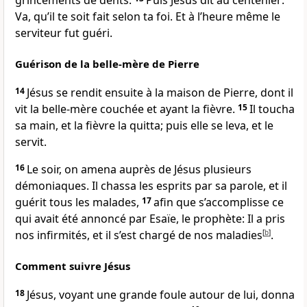
grincements de dents.
Puis Jésus dit au centenier:
Va, qu’il te soit fait selon ta foi. Et à l’heure même le
serviteur fut guéri.
Guérison de la belle-mère de Pierre
14
Jésus se rendit ensuite à la maison de Pierre, dont il
vit la belle-mère couchée et ayant la fièvre.
15
Il toucha
sa main, et la fièvre la quitta; puis elle se leva, et le
servit.
16
Le soir, on amena auprès de Jésus plusieurs
démoniaques. Il chassa les esprits par sa parole, et il
guérit tous les malades,
17
afin que s’accomplisse ce
qui avait été annoncé par Esaïe, le prophète: Il a pris
nos infirmités, et il s’est chargé de nos maladies
[
b
]
.
Comment suivre Jésus
18
Jésus, voyant une grande foule autour de lui, donna