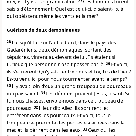
mer, et il y eut un grand calme.
27
Ces hommes furent
saisis d’étonnement: Quel est celui-ci, disaient-ils, à
qui obéissent même les vents et la mer?
Guérison de deux démoniaques
28
Lorsqu’il fut sur l’autre bord, dans le pays des
Gadaréniens, deux démoniaques, sortant des
sépulcres, vinrent au-devant de lui. Ils étaient si
furieux que personne n’osait passer par là.
29
Et voici,
ils s’écrièrent: Qu’y a-t-il entre nous et toi, Fils de Dieu?
Es-tu venu ici pour nous tourmenter avant le temps?
30
Il y avait loin d’eux un grand troupeau de pourceaux
qui paissaient.
31
Les démons priaient Jésus, disant: Si
tu nous chasses, envoie-nous dans ce troupeau de
pourceaux.
32
Il leur dit: Allez! Ils sortirent, et
entrèrent dans les pourceaux. Et voici, tout le
troupeau se précipita des pentes escarpées dans la
mer, et ils périrent dans les eaux.
33
Ceux qui les