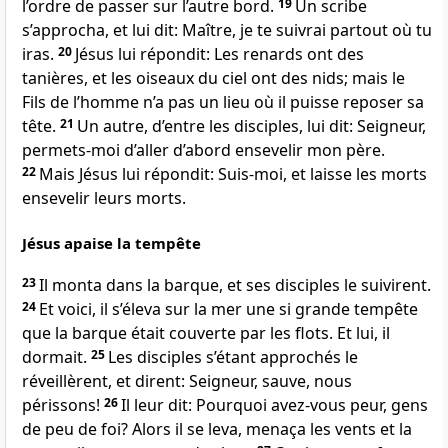
l’ordre de passer sur l’autre bord.
19
Un scribe
s’approcha, et lui dit: Maître, je te suivrai partout où tu
iras.
20
Jésus lui répondit: Les renards ont des
tanières, et les oiseaux du ciel ont des nids; mais le
Fils de l’homme n’a pas un lieu où il puisse reposer sa
tête.
21
Un autre, d’entre les disciples, lui dit: Seigneur,
permets-moi d’aller d’abord ensevelir mon père.
22
Mais Jésus lui répondit: Suis-moi, et laisse les morts
ensevelir leurs morts.
Jésus apaise la tempête
23
Il monta dans la barque, et ses disciples le suivirent.
24
Et voici, il s’éleva sur la mer une si grande tempête
que la barque était couverte par les flots. Et lui, il
dormait.
25
Les disciples s’étant approchés le
réveillèrent, et dirent: Seigneur, sauve, nous
périssons!
26
Il leur dit: Pourquoi avez-vous peur, gens
de peu de foi? Alors il se leva, menaça les vents et la