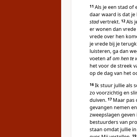
11
Als je een stad of
daar waard is dat je 
stad
vertrekt.
12
Als 
er wonen dan vrede
vrede over hen komen
je vrede bij je teru
luisteren, ga dan weg
voeten af
om hen te
het voor de streek
op de dag van het oo
16
Ik stuur jullie a
zo voorzichtig en sl
duiven.
17
Maar pas o
gevangen nemen en vo
zweepslagen geven 
bestuurders van pro
staan omdat jullie in
over Mij vertellen.
1