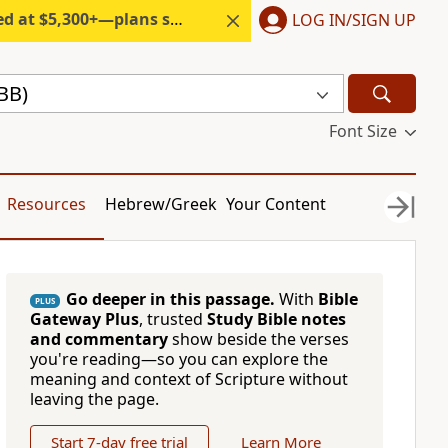
300+—plans start under $6/month.
LOG IN/SIGN UP
(BB)
Font Size
Resources
Hebrew/Greek
Your Content
Go deeper in this passage.
With
Bible
PLUS
Gateway Plus
, trusted
Study Bible notes
and commentary
show beside the verses
you're reading—so you can explore the
meaning and context of Scripture without
leaving the page.
Start 7-day free trial
Learn More