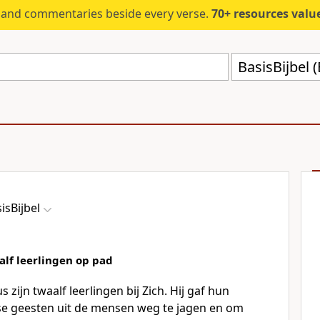
s and commentaries beside every verse.
70+ resources valued at $5,
BasisBijbel 
isBijbel
aalf leerlingen op pad
s zijn twaalf leerlingen bij Zich. Hij gaf hun
e geesten uit de mensen weg te jagen en om