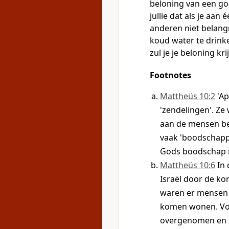
beloning van een g
jullie dat als je aa
anderen niet belang
koud water te drinke
zul je je beloning kri
Footnotes
Mattheüs 10:2
'A
'zendelingen'. Z
aan de mensen bek
vaak 'boodschap
Gods boodschap 
Mattheüs 10:6
In 
Israël door de k
waren er mensen 
komen wonen. Voo
overgenomen en 