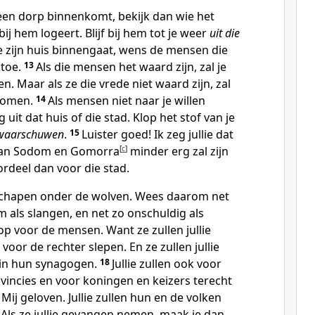
 een dorp binnenkomt, bekijk dan wie het
bij hem logeert. Blijf bij hem tot je weer
uit die
je zijn huis binnengaat, wens de mensen die
 toe.
13
Als die mensen het waard zijn, zal je
. Maar als ze die vrede niet waard zijn, zal
gkomen.
14
Als mensen niet naar je willen
 uit dat huis of die stad. Klop het stof van je
 waarschuwen
.
15
Luister goed! Ik zeg jullie dat
 van Sodom en Gomorra
[
c
]
minder erg zal zijn
rdeel dan voor die stad.
ls schapen onder de wolven. Wees daarom net
im als slangen, en net zo onschuldig als
p voor de mensen. Want ze zullen jullie
or de rechter slepen. En ze zullen jullie
in hun synagogen.
18
Jullie zullen ook voor
vincies en voor koningen en keizers terecht
 Mij geloven. Jullie zullen hun en de volken
9
Als ze jullie gevangen nemen, maak je dan