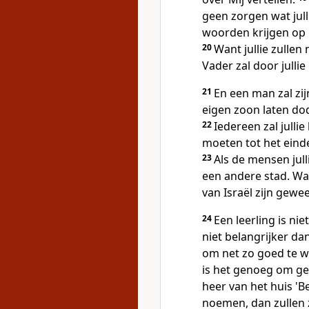
geen zorgen wat jull
woorden krijgen op 
20
Want jullie zullen 
Vader zal door julli
21
En een man zal zij
eigen zoon laten do
22
Iedereen zal jullie
moeten tot het einde
23
Als de mensen jull
een andere stad. Want
van Israël zijn gew
24
Een leerling is nie
niet belangrijker dan
om net zo goed te wo
is het genoeg om gel
heer van het huis 'B
noemen, dan zullen z