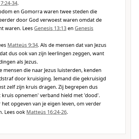
7:24-34
.
odom en Gomorra waren twee steden die
eerder door God verwoest waren omdat de
ht waren. Lees
Genesis 13:13
en
Genesis
ees
Matteüs 9:34
. Als de mensen dat van Jezus
 dat dus ook van zijn leerlingen zeggen, want
dingen als Jezus.
e mensen die naar Jezus luisterden, kenden
straf door kruisiging. Iemand die gekruisigd
t zelf zijn kruis dragen. Zij begrepen dus
t kruis opnemen' verband hield met 'dood'.
r het opgeven van je eigen leven, om verder
en. Lees ook
Matteüs 16:24-26
.