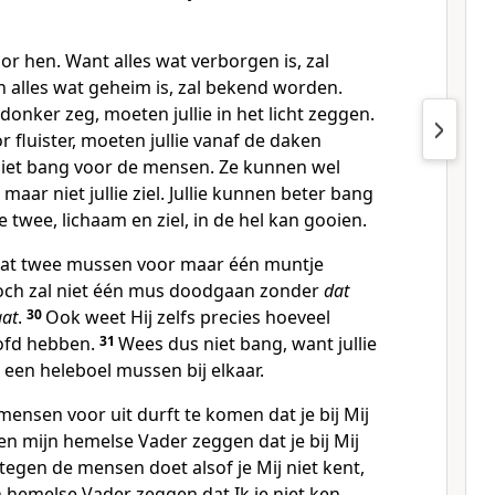
r hen. Want alles wat verborgen is, zal
 alles wat geheim is, zal bekend worden.
t donker zeg, moeten jullie in het licht zeggen.
oor fluister, moeten jullie vanaf de daken
iet bang voor de mensen. Ze kunnen wel
 maar niet jullie ziel. Jullie kunnen beter bang
e twee, lichaam en ziel, in de hel kan gooien.
 dat twee mussen voor maar één muntje
och zal niet één mus doodgaan zonder
dat
aat
.
30
Ook weet Hij zelfs precies hoeveel
oofd hebben.
31
Wees dus niet bang, want jullie
n een heleboel mussen bij elkaar.
 mensen voor uit durft te komen dat je bij Mij
gen mijn hemelse Vader zeggen dat je bij Mij
 tegen de mensen doet alsof je Mij niet kent,
n hemelse Vader zeggen dat Ik je niet ken.