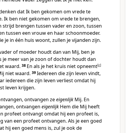
t denken dat Ik ben gekomen om vrede te
. Ik ben niet gekomen om vrede te brengen,
 strijd brengen tussen vader en zoon, tussen
 en tussen een vrouw en haar schoonmoeder.
je in één huis woont, zullen je vijanden zijn.
 vader of moeder houdt dan van Mij, ben je
ls je meer van je zoon of dochter houdt dan
iet waard.
38
En als je het kruis niet opneemt
[
e
]
Mij niet waard.
39
Iedereen die zijn leven vindt,
ar iedereen die zijn leven verliest omdat hij
st leven krijgen.
 ontvangen, ontvangen ze
eigenlijk
Mij. En
vangen, ontvangen
eigenlijk
Hem die Mij heeft
en profeet ontvangt omdat hij een profeet is,
ng van een profeet ontvangen. Als je een goed
 hij een goed mens is, zul je ook de