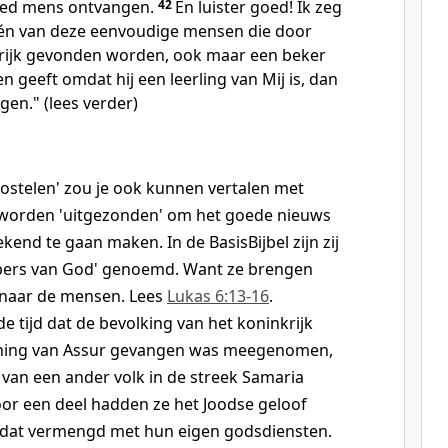
oed mens ontvangen.
42
En luister goed! Ik zeg
n één van deze eenvoudige mensen die door
rijk gevonden worden, ook maar een beker
n geeft omdat hij een leerling van Mij is, dan
jgen." (lees verder)
postelen' zou je ook kunnen vertalen met
e worden 'uitgezonden' om het goede nieuws
end te gaan maken. In de BasisBijbel zijn zij
pers van God' genoemd. Want ze brengen
naar de mensen. Lees
Lukas 6:13-16
.
de tijd dat de bevolking van het koninkrijk
oning van Assur gevangen was meegenomen,
van een ander volk in de streek Samaria
r een deel hadden ze het Joodse geloof
dat vermengd met hun eigen godsdiensten.