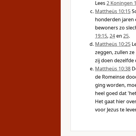
Lees
2 Koningen 1
Mattheüs 10:15
S
honderden jaren 
bewoners zo slec
19:15
,
24
en
25
.
Mattheüs 10:25
L
zeggen, zullen ze
zij doen dezelfde 
Mattheüs 10:38
D
de Romeinse dood
ging worden, moes
heel goed dat 'he
Het gaat hier ove
voor Jezus te lev