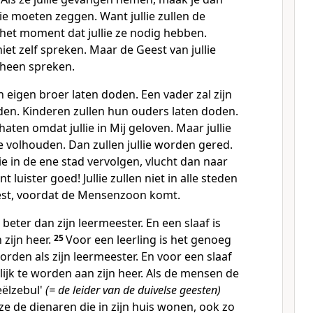
ie moeten zeggen. Want jullie zullen de
het moment dat jullie ze nodig hebben.
niet zelf spreken. Maar de Geest van jullie
e heen spreken.
n eigen broer laten doden. Een vader zal zijn
den. Kinderen zullen hun ouders laten doden.
 haten omdat jullie in Mij geloven. Maar jullie
 volhouden. Dan zullen jullie worden gered.
ie in de ene stad vervolgen, vlucht dan naar
 luister goed! Jullie zullen niet in alle steden
eest, voordat de Mensenzoon komt.
t beter dan zijn leermeester. En een slaaf is
 zijn heer.
25
Voor een leerling is het genoeg
rden als zijn leermeester. En voor een slaaf
ijk te worden aan zijn heer. Als de mensen de
eëlzebul'
(= de leider van de duivelse geesten)
e de dienaren die in zijn huis wonen, ook zo