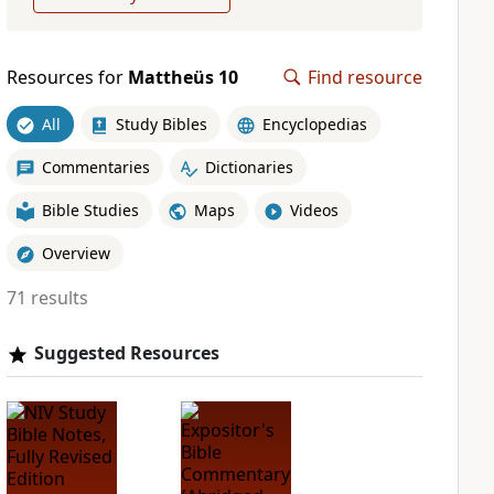
Resources for
Mattheüs 10
Find resource
All
Study Bibles
Encyclopedias
Commentaries
Dictionaries
Bible Studies
Maps
Videos
Overview
71 results
Suggested Resources