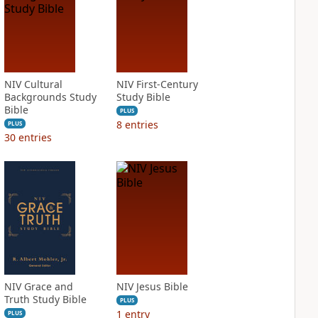
NIV Cultural
NIV First-Century
Backgrounds Study
Study Bible
Bible
PLUS
8
entries
PLUS
30
entries
NIV Grace and
NIV Jesus Bible
Truth Study Bible
PLUS
1
entry
PLUS