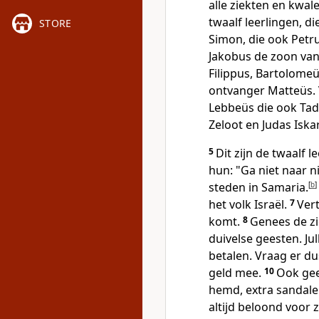
alle ziekten en kwal
twaalf leerlingen, di
STORE
Simon, die ook Petr
Jakobus de zoon van
Filippus, Bartolome
ontvanger Matteüs. 
Lebbeüs die ook Ta
Zeloot en Judas Iska
5
Dit zijn de twaalf l
hun: "Ga niet naar 
steden in Samaria.
[
b
]
het volk Israël.
7
Vert
komt.
8
Genees de zi
duivelse geesten. Ju
betalen. Vraag er du
geld mee.
10
Ook gee
hemd, extra sandale
altijd beloond voor 