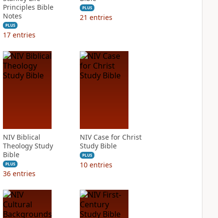
Principles Bible
PLUS
Notes
21
entries
PLUS
17
entries
NIV Biblical
NIV Case for Christ
Theology Study
Study Bible
Bible
PLUS
10
entries
PLUS
36
entries