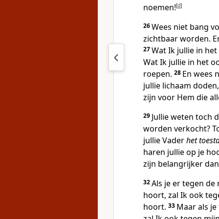
noemen!
[
d
]
26
Wees niet bang voo
zichtbaar worden. En
27
Wat Ik jullie in he
Wat Ik jullie in het 
roepen.
28
En wees n
jullie lichaam doden,
zijn voor Hem die all
29
Jullie weten toch
worden verkocht? T
jullie Vader
het toest
haren jullie op je h
zijn belangrijker da
32
Als je er tegen de
hoort, zal Ik ook te
hoort.
33
Maar als je
zal Ik ook tegen mij