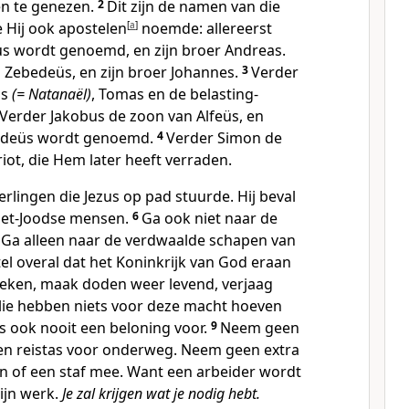
en te genezen.
2
Dit zijn de namen van die
e Hij ook apostelen
[
a
]
noemde: allereerst
us wordt genoemd, en zijn broer Andreas.
 Zebedeüs, en zijn broer Johannes.
3
Verder
üs
(= Natanaël)
, Tomas en de belasting-
Verder Jakobus de zoon van Alfeüs, en
ddeüs wordt genoemd.
4
Verder Simon de
riot, die Hem later heeft verraden.
eerlingen die Jezus op pad stuurde. Hij beval
niet-Joodse mensen.
6
Ga ook niet naar de
Ga alleen naar de verdwaalde schapen van
el overal dat het Koninkrijk van God eraan
eken, maak doden weer levend, verjaag
llie hebben niets voor deze macht hoeven
s ook nooit een beloning voor.
9
Neem geen
n reistas voor onderweg. Neem geen extra
n of een staf mee. Want een arbeider wordt
zijn werk.
Je zal krijgen wat je nodig hebt.