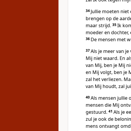
34
Jullie moeten nie
brengen op de aarde
maar strijd.
35
Ik kom
moeder en dochter,
36
De mensen met wie 
37
Als je meer van je
Mij niet waard. En a
van Mij, ben je Mij n
en Mij volgt, ben je 
zal het verliezen. Ma
van Mij houdt, zal jui
40
Als mensen jullie
mensen die Mij ont
gestuurd.
41
Als je e
zul je ook de beloni
mens ontvangt omdat