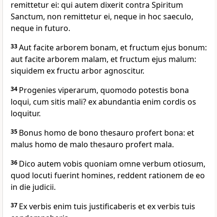
remittetur ei: qui autem dixerit contra Spiritum
Sanctum, non remittetur ei, neque in hoc saeculo,
neque in futuro.
33
Aut facite arborem bonam, et fructum ejus bonum:
aut facite arborem malam, et fructum ejus malum:
siquidem ex fructu arbor agnoscitur.
34
Progenies viperarum, quomodo potestis bona
loqui, cum sitis mali? ex abundantia enim cordis os
loquitur.
35
Bonus homo de bono thesauro profert bona: et
malus homo de malo thesauro profert mala.
36
Dico autem vobis quoniam omne verbum otiosum,
quod locuti fuerint homines, reddent rationem de eo
in die judicii.
37
Ex verbis enim tuis justificaberis et ex verbis tuis