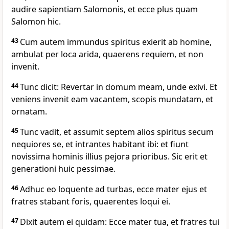
audire sapientiam Salomonis, et ecce plus quam
Salomon hic.
43
Cum autem immundus spiritus exierit ab homine,
ambulat per loca arida, quaerens requiem, et non
invenit.
44
Tunc dicit: Revertar in domum meam, unde exivi. Et
veniens invenit eam vacantem, scopis mundatam, et
ornatam.
45
Tunc vadit, et assumit septem alios spiritus secum
nequiores se, et intrantes habitant ibi: et fiunt
novissima hominis illius pejora prioribus. Sic erit et
generationi huic pessimae.
46
Adhuc eo loquente ad turbas, ecce mater ejus et
fratres stabant foris, quaerentes loqui ei.
47
Dixit autem ei quidam: Ecce mater tua, et fratres tui