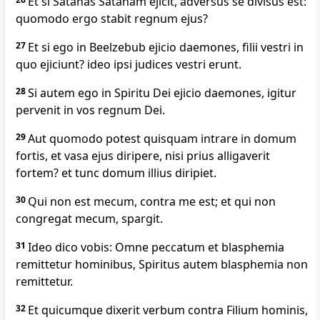
Et si Satanas Satanam ejicit, adversus se divisus est:
quomodo ergo stabit regnum ejus?
27
Et si ego in Beelzebub ejicio daemones, filii vestri in
quo ejiciunt? ideo ipsi judices vestri erunt.
28
Si autem ego in Spiritu Dei ejicio daemones, igitur
pervenit in vos regnum Dei.
29
Aut quomodo potest quisquam intrare in domum
fortis, et vasa ejus diripere, nisi prius alligaverit
fortem? et tunc domum illius diripiet.
30
Qui non est mecum, contra me est; et qui non
congregat mecum, spargit.
31
Ideo dico vobis: Omne peccatum et blasphemia
remittetur hominibus, Spiritus autem blasphemia non
remittetur.
32
Et quicumque dixerit verbum contra Filium hominis,