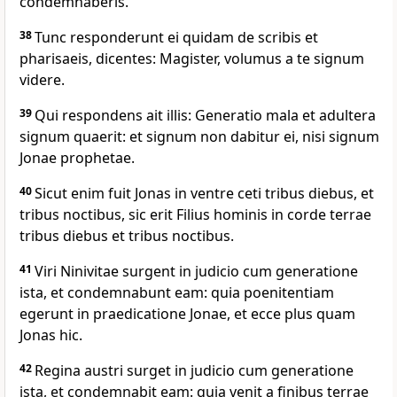
condemnaberis.
38
Tunc responderunt ei quidam de scribis et
pharisaeis, dicentes: Magister, volumus a te signum
videre.
39
Qui respondens ait illis: Generatio mala et adultera
signum quaerit: et signum non dabitur ei, nisi signum
Jonae prophetae.
40
Sicut enim fuit Jonas in ventre ceti tribus diebus, et
tribus noctibus, sic erit Filius hominis in corde terrae
tribus diebus et tribus noctibus.
41
Viri Ninivitae surgent in judicio cum generatione
ista, et condemnabunt eam: quia poenitentiam
egerunt in praedicatione Jonae, et ecce plus quam
Jonas hic.
42
Regina austri surget in judicio cum generatione
ista, et condemnabit eam: quia venit a finibus terrae