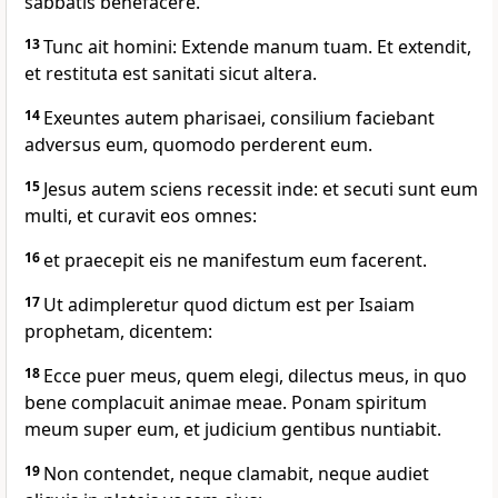
sabbatis benefacere.
13
Tunc ait homini: Extende manum tuam. Et extendit,
et restituta est sanitati sicut altera.
14
Exeuntes autem pharisaei, consilium faciebant
adversus eum, quomodo perderent eum.
15
Jesus autem sciens recessit inde: et secuti sunt eum
multi, et curavit eos omnes:
16
et praecepit eis ne manifestum eum facerent.
17
Ut adimpleretur quod dictum est per Isaiam
prophetam, dicentem:
18
Ecce puer meus, quem elegi, dilectus meus, in quo
bene complacuit animae meae. Ponam spiritum
meum super eum, et judicium gentibus nuntiabit.
19
Non contendet, neque clamabit, neque audiet