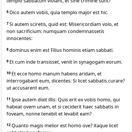
templo sabbatum violant, et sine crimine sunt?
6
Dico autem vobis, quia templo major est hic.
7
Si autem sciretis, quid est: Misericordiam volo, et
non sacrificium: numquam condemnassetis
innocentes:
8
dominus enim est Filius hominis etiam sabbati.
9
Et cum inde transisset, venit in synagogam eorum.
10
Et ecce homo manum habens aridam, et
interrogabant eum, dicentes: Si licet sabbatis curare?
ut accusarent eum.
11
Ipse autem dixit illis: Quis erit ex vobis homo, qui
habeat ovem unam, et si ceciderit haec sabbatis in
foveam, nonne tenebit et levabit eam?
12
Quanto magis melior est homo ove? itaque licet