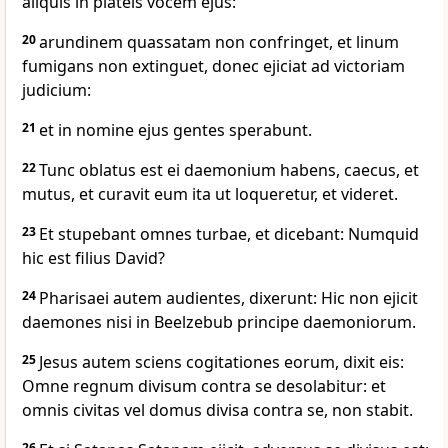
aliquis in plateis vocem ejus:
20
arundinem quassatam non confringet, et linum
fumigans non extinguet, donec ejiciat ad victoriam
judicium:
21
et in nomine ejus gentes sperabunt.
22
Tunc oblatus est ei daemonium habens, caecus, et
mutus, et curavit eum ita ut loqueretur, et videret.
23
Et stupebant omnes turbae, et dicebant: Numquid
hic est filius David?
24
Pharisaei autem audientes, dixerunt: Hic non ejicit
daemones nisi in Beelzebub principe daemoniorum.
25
Jesus autem sciens cogitationes eorum, dixit eis:
Omne regnum divisum contra se desolabitur: et
omnis civitas vel domus divisa contra se, non stabit.
26