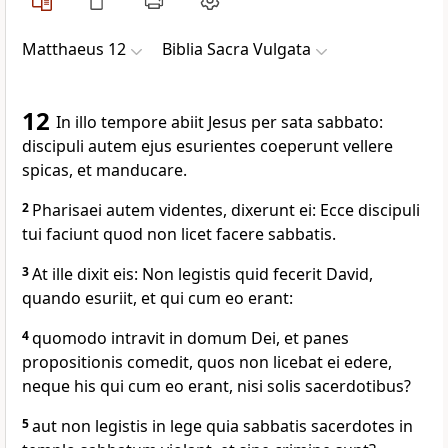
Matthaeus 12
Biblia Sacra Vulgata
12
In illo tempore abiit Jesus per sata sabbato:
discipuli autem ejus esurientes coeperunt vellere
spicas, et manducare.
2
Pharisaei autem videntes, dixerunt ei: Ecce discipuli
tui faciunt quod non licet facere sabbatis.
3
At ille dixit eis: Non legistis quid fecerit David,
quando esuriit, et qui cum eo erant:
4
quomodo intravit in domum Dei, et panes
propositionis comedit, quos non licebat ei edere,
neque his qui cum eo erant, nisi solis sacerdotibus?
5
aut non legistis in lege quia sabbatis sacerdotes in