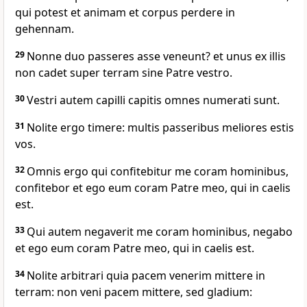
qui potest et animam et corpus perdere in
gehennam.
29
Nonne duo passeres asse veneunt? et unus ex illis
non cadet super terram sine Patre vestro.
30
Vestri autem capilli capitis omnes numerati sunt.
31
Nolite ergo timere: multis passeribus meliores estis
vos.
32
Omnis ergo qui confitebitur me coram hominibus,
confitebor et ego eum coram Patre meo, qui in caelis
est.
33
Qui autem negaverit me coram hominibus, negabo
et ego eum coram Patre meo, qui in caelis est.
34
Nolite arbitrari quia pacem venerim mittere in
terram: non veni pacem mittere, sed gladium: