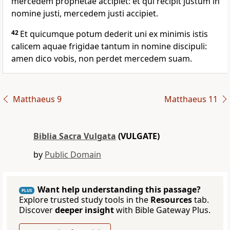
mercedem prophetae accipiet: et qui recipit justum in
nomine justi, mercedem justi accipiet.
42
Et quicumque potum dederit uni ex minimis istis
calicem aquae frigidae tantum in nomine discipuli:
amen dico vobis, non perdet mercedem suam.
Matthaeus 9
Matthaeus 11
Biblia Sacra Vulgata
(VULGATE)
by
Public Domain
Want help understanding this passage?
PLUS
Explore trusted study tools in the
Resources
tab.
Discover
deeper insight
with Bible Gateway Plus.