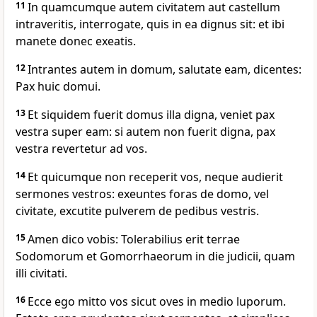
11
In quamcumque autem civitatem aut castellum
intraveritis, interrogate, quis in ea dignus sit: et ibi
manete donec exeatis.
12
Intrantes autem in domum, salutate eam, dicentes:
Pax huic domui.
13
Et siquidem fuerit domus illa digna, veniet pax
vestra super eam: si autem non fuerit digna, pax
vestra revertetur ad vos.
14
Et quicumque non receperit vos, neque audierit
sermones vestros: exeuntes foras de domo, vel
civitate, excutite pulverem de pedibus vestris.
15
Amen dico vobis: Tolerabilius erit terrae
Sodomorum et Gomorrhaeorum in die judicii, quam
illi civitati.
16
Ecce ego mitto vos sicut oves in medio luporum.