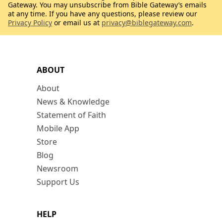
Gateway. You may unsubscribe from Bible Gateway’s emails
at any time. If you have any questions, please review our
Privacy Policy
or email us at
privacy@biblegateway.com
.
ABOUT
About
News & Knowledge
Statement of Faith
Mobile App
Store
Blog
Newsroom
Support Us
HELP