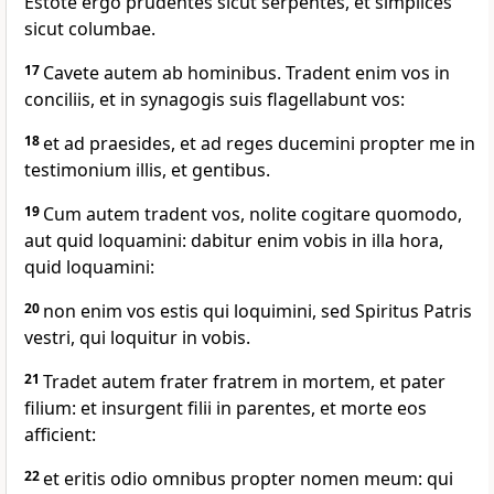
Estote ergo prudentes sicut serpentes, et simplices
sicut columbae.
17
Cavete autem ab hominibus. Tradent enim vos in
conciliis, et in synagogis suis flagellabunt vos:
18
et ad praesides, et ad reges ducemini propter me in
testimonium illis, et gentibus.
19
Cum autem tradent vos, nolite cogitare quomodo,
aut quid loquamini: dabitur enim vobis in illa hora,
quid loquamini:
20
non enim vos estis qui loquimini, sed Spiritus Patris
vestri, qui loquitur in vobis.
21
Tradet autem frater fratrem in mortem, et pater
filium: et insurgent filii in parentes, et morte eos
afficient:
22
et eritis odio omnibus propter nomen meum: qui