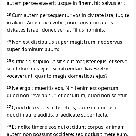
autem perseveraverit usque in finem, hic salvus erit.
23
Cum autem persequentur vos in civitate ista, fugite
in aliam. Amen dico vobis, non consummabitis
civitates Israel, donec veniat Filius hominis.
24
Non est discipulus super magistrum, nec servus
super dominum suum:
25
sufficit discipulo ut sit sicut magister ejus, et servo,
sicut dominus ejus. Si patremfamilias Beelzebub
vocaverunt, quanto magis domesticos ejus?
26
Ne ergo timueritis eos. Nihil enim est opertum,
quod non revelabitur: et occultum, quod non scietur.
27
Quod dico vobis in tenebris, dicite in lumine: et
quod in aure auditis, praedicate super tecta.
28
Et nolite timere eos qui occidunt corpus, animam
autem non possunt occidere: sed potius timete eum,