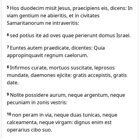
5
Hos duodecim misit Jesus, praecipiens eis, dicens: In
viam gentium ne abieritis, et in civitates
Samaritanorum ne intraveritis:
6
sed potius ite ad oves quae perierunt domus Israel.
7
Euntes autem praedicate, dicentes: Quia
appropinquavit regnum caelorum.
8
Infirmos curate, mortuos suscitate, leprosos
mundate, daemones ejicite: gratis accepistis, gratis
date.
9
Nolite possidere aurum, neque argentum, neque
pecuniam in zonis vestris:
10
non peram in via, neque duas tunicas, neque
calceamenta, neque virgam: dignus enim est
operarius cibo suo.