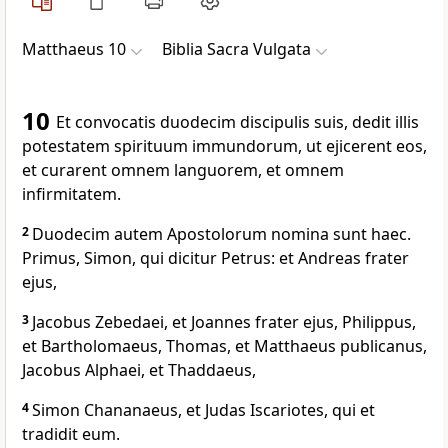
Matthaeus 10
Biblia Sacra Vulgata
10
Et convocatis duodecim discipulis suis, dedit illis
potestatem spirituum immundorum, ut ejicerent eos,
et curarent omnem languorem, et omnem
infirmitatem.
2
Duodecim autem Apostolorum nomina sunt haec.
Primus, Simon, qui dicitur Petrus: et Andreas frater
ejus,
3
Jacobus Zebedaei, et Joannes frater ejus, Philippus,
et Bartholomaeus, Thomas, et Matthaeus publicanus,
Jacobus Alphaei, et Thaddaeus,
4
Simon Chananaeus, et Judas Iscariotes, qui et
tradidit eum.