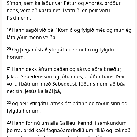
Símon, sem kallaður var Pétur, og Andrés, bróður
hans, vera að kasta neti í vatnið, en þeir voru
fiskimenn.
19
Hann sagði við þá: "Komið og fylgið mér, og mun ég
láta yður menn veiða."
20
Og þegar í stað yfirgáfu þeir netin og fylgdu
honum.
21
Hann gekk áfram þaðan og sá tvo aðra bræður,
Jakob Sebedeusson og Jóhannes, bróður hans. Þeir
voru í bátnum með Sebedeusi, föður sínum, að búa
net sín. Jesús kallaði þá,
22
og þeir yfirgáfu jafnskjótt bátinn og föður sinn og
fylgdu honum.
23
Hann fór nú um alla Galíleu, kenndi í samkundum
þeirra, prédikaði fagnaðarerindið um ríkið og læknaði