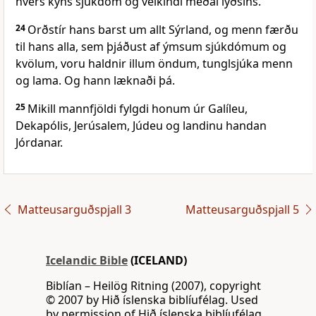
hvers kyns sjúkdóm og veikindi meðal lýðsins.
24
Orðstír hans barst um allt Sýrland, og menn færðu
til hans alla, sem þjáðust af ýmsum sjúkdómum og
kvölum, voru haldnir illum öndum, tunglsjúka menn
og lama. Og hann læknaði þá.
25
Mikill mannfjöldi fylgdi honum úr Galíleu,
Dekapólis, Jerúsalem, Júdeu og landinu handan
Jórdanar.
Matteusarguðspjall 3
Matteusarguðspjall 5
Icelandic Bible
(ICELAND)
Biblían – Heilög Ritning (2007), copyright
© 2007 by Hið íslenska biblíufélag. Used
by permission of Hið íslenska biblíufélag