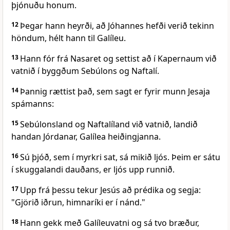
þjónuðu honum.
12
Þegar hann heyrði, að Jóhannes hefði verið tekinn
höndum, hélt hann til Galíleu.
13
Hann fór frá Nasaret og settist að í Kapernaum við
vatnið í byggðum Sebúlons og Naftalí.
14
Þannig rættist það, sem sagt er fyrir munn Jesaja
spámanns:
15
Sebúlonsland og Naftalíland við vatnið, landið
handan Jórdanar, Galílea heiðingjanna.
16
Sú þjóð, sem í myrkri sat, sá mikið ljós. Þeim er sátu
í skuggalandi dauðans, er ljós upp runnið.
17
Upp frá þessu tekur Jesús að prédika og segja:
"Gjörið iðrun, himnaríki er í nánd."
18
Hann gekk með Galíleuvatni og sá tvo bræður,