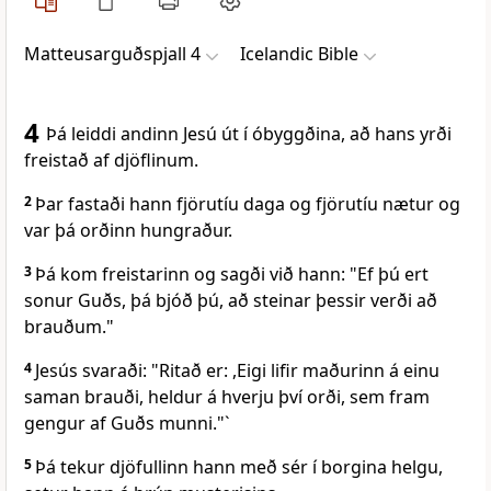
Matteusarguðspjall 4
Icelandic Bible
4
Þá leiddi andinn Jesú út í óbyggðina, að hans yrði
freistað af djöflinum.
2
Þar fastaði hann fjörutíu daga og fjörutíu nætur og
var þá orðinn hungraður.
3
Þá kom freistarinn og sagði við hann: "Ef þú ert
sonur Guðs, þá bjóð þú, að steinar þessir verði að
brauðum."
4
Jesús svaraði: "Ritað er: ,Eigi lifir maðurinn á einu
saman brauði, heldur á hverju því orði, sem fram
gengur af Guðs munni."`
5
Þá tekur djöfullinn hann með sér í borgina helgu,