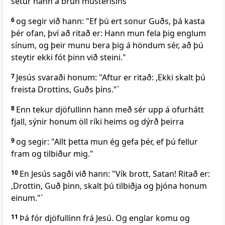
setur hann á brún musterisins
6
og segir við hann: "Ef þú ert sonur Guðs, þá kasta
þér ofan, því að ritað er: Hann mun fela þig englum
sínum, og þeir munu bera þig á höndum sér, að þú
steytir ekki fót þinn við steini."
7
Jesús svaraði honum: "Aftur er ritað: ,Ekki skalt þú
freista Drottins, Guðs þíns."`
8
Enn tekur djöfullinn hann með sér upp á ofurhátt
fjall, sýnir honum öll ríki heims og dýrð þeirra
9
og segir: "Allt þetta mun ég gefa þér, ef þú fellur
fram og tilbiður mig."
10
En Jesús sagði við hann: "Vík brott, Satan! Ritað er:
,Drottin, Guð þinn, skalt þú tilbiðja og þjóna honum
einum."`
11
Þá fór djöfullinn frá Jesú. Og englar komu og