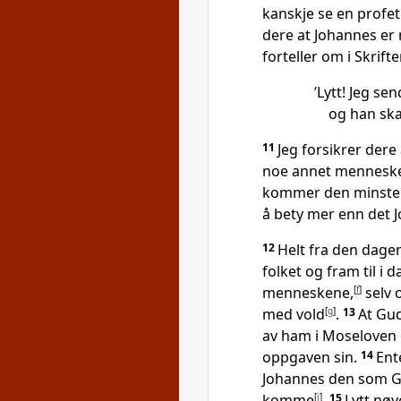
kanskje se en profet
dere at Johannes er
forteller om i Skrift
’Lytt! Jeg s
og han ska
11
Jeg forsikrer der
noe annet menneske s
kommer den minste 
å bety mer enn det 
12
Helt fra den dagen
folket og fram til i
menneskene,
[
f
]
selv o
med vold
[
g
]
.
13
At Gud
av ham i Moseloven 
oppgaven sin.
14
Ente
Johannes den som Gu
komme
[
j
]
.
15
Lytt nøy