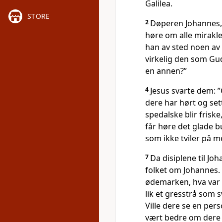
Galilea.
STORE
2
Døperen Johannes, s
høre om alle mirakl
han av sted noen av 
virkelig den som Gud 
en annen?”
4
Jesus svarte dem: ”
dere har hørt og set
spedalske blir friske
får høre det glade 
som ikke tviler på me
7
Da disiplene til Joh
folket om Johannes. H
ødemarken, hva var d
lik et gresstrå som s
Ville dere se en per
vært bedre om dere h