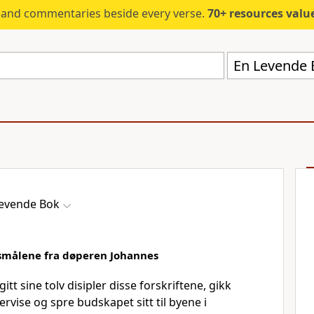
s and commentaries beside every verse.
70+ resources valued at $5,
En Levende 
evende Bok
rsmålene fra døperen Johannes
itt sine tolv disipler disse forskriftene, gikk
rvise og spre budskapet sitt til byene i