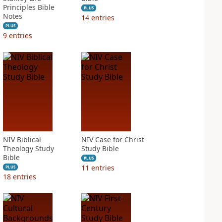
Principles Bible
PLUS
Notes
14
entries
PLUS
9
entries
NIV Biblical
NIV Case for Christ
Theology Study
Study Bible
Bible
PLUS
11
entries
PLUS
18
entries