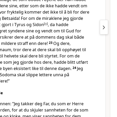
klene sine, etter som de ikke hadde vendt om
vor fryktelig kommer det ikke til å bli for dere
g Betsaida! For om de miraklene jeg gjorde
 gjort i Tyrus og Sidon
[
m
]
, da hadde
ret syndene sine og vendt om til Gud for
orsikrer dere at på dommens dag skal både
 mildere straff enn dere!
23
Og dere,
aum, tror dere at dere skal bli opphøyet til
l helvete skal dere bli styrtet. For om de
e som jeg gjorde hos dere, hadde blitt utført
e byen eksistert like til denne dagen.
24
Jeg
 Sodoma skal slippe lettere unna på
ere!”
le
nnen: ”Jeg takker deg Far, du som er Herre
rden, for at du skjuler sannheten for de som
de og kloke, men viser sannheten for dem