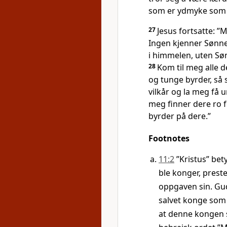
som er ydmyke som 
27
Jesus fortsatte: ”M
Ingen kjenner Sønne
i himmelen, uten Søn
28
Kom til meg alle 
og tunge byrder, så s
vilkår og la meg få 
meg finner dere ro f
byrder på dere.”
Footnotes
11:2
”Kristus” bet
ble konger, prest
oppgaven sin. Gu
salvet konge som 
at denne kongen s