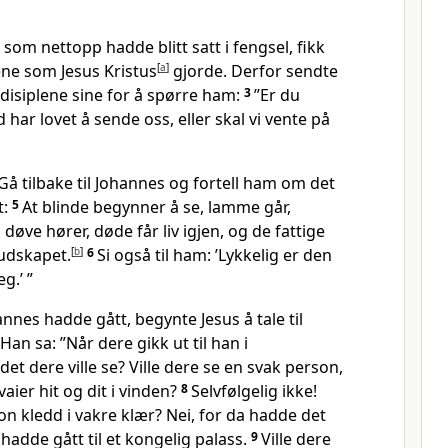
om nettopp hadde blitt satt i fengsel, fikk
ene som Jesus Kristus
[
a
]
gjorde. Derfor sendte
disiplene sine for å spørre ham:
3
”Er du
har lovet å sende oss, eller skal vi vente på
Gå tilbake til Johannes og fortell ham om det
t:
5
At blinde begynner å se, lamme går,
, døve hører, døde får liv igjen, og de fattige
budskapet.
[
b
]
6
Si også til ham: ’Lykkelig er den
g.’ ”
annes hadde gått, begynte Jesus å tale til
an sa: ”Når dere gikk ut til han i
et dere ville se? Ville dere se en svak person,
vaier hit og dit i vinden?
8
Selvfølgelig ikke!
son kledd i vakre klær? Nei, for da hadde det
adde gått til et kongelig palass.
9
Ville dere