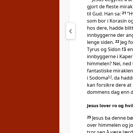
gjort de fleste mira
til Gud. Han sa:
21
”H
som bor i Korasin o
hos dere, hadde blitt
innbyggerne der ang
lenge siden.
22
Jeg f
Tyrus og Sidon få en
innbyggerne i Kapern
himmelen? Nei, ned ti
fantastiske miraklen
i Sodoma
[
n
]
, da hadd
kan forsikre dere at
dommens dag enn d
Jesus lover ro og hvi
25
Jesus ba denne bø
over himmelen og jo
tror seg å være lær