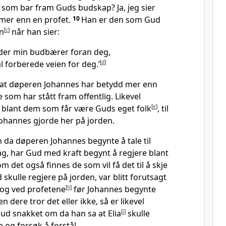
 som bar fram Guds budskap? Ja, jeg sier
 mer enn en profet.
10
Han er den som Gud
en
[
c
]
når han sier:
ender min budbærer foran deg,
l forberede veien for deg.’
[
d
]
e at døperen Johannes har betydd mer enn
om har stått fram offentlig. Likevel
blant dem som får være Guds eget folk
[
e
]
, til
Johannes gjorde her på jorden.
 da døperen Johannes begynte å tale til
 dag, har Gud med kraft begynt å regjere blant
m det også finnes de som vil få det til å skje
 skulle regjere på jorden, var blitt forutsagt
og ved profetene
[
h
]
før Johannes begynte
n dere tror det eller ikke, så er likevel
d snakket om da han sa at Elia
[
i
]
skulle
e og forsøk å forstå!