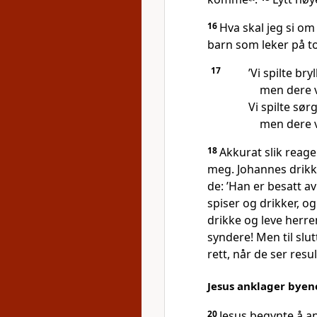
16
Hva skal jeg si om
barn som leker på to
17
’Vi spilte br
men dere v
Vi spilte sør
men dere vi
18
Akkurat slik reag
meg. Johannes drikke
de: ’Han er besatt a
spiser og drikker, o
drikke og leve herr
syndere! Men til slu
rett, når de ser res
Jesus anklager byene
20
Jesus begynte å a