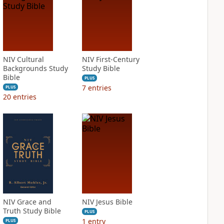
NIV Cultural
NIV First-Century
Backgrounds Study
Study Bible
Bible
PLUS
7
entries
PLUS
20
entries
NIV Grace and
NIV Jesus Bible
Truth Study Bible
PLUS
1
entry
PLUS