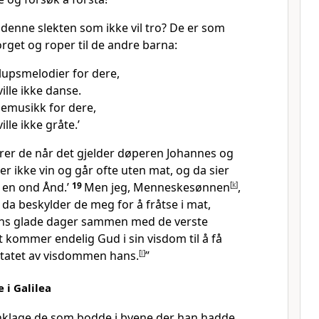
 denne slekten som ikke vil tro? De er som
rget og roper til de andre barna:
yllupsmelodier for dere,
ille ikke danse.
gemusikk for dere,
lle ikke gråte.’
erer de når det gjelder døperen Johannes og
r ikke vin og går ofte uten mat, og da sier
v en ond Ånd.’
19
Men jeg, Menneskesønnen
[
k
]
,
g da beskylder de meg for å fråtse i mat,
ens glade dager sammen med de verste
tt kommer endelig Gud i sin visdom til å få
ultatet av visdommen hans.
[
l
]
”
 i Galilea
nklage de som bodde i byene der han hadde