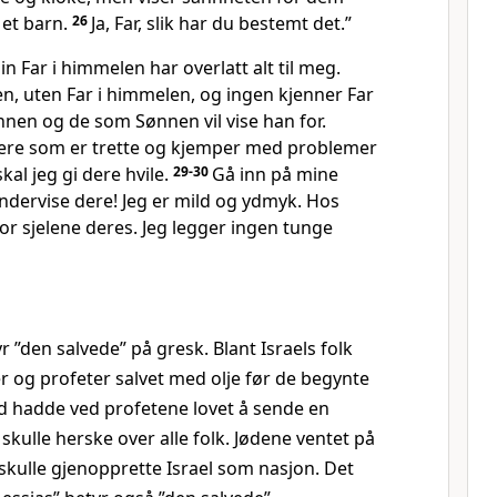
et barn.
26
Ja, Far, slik har du bestemt det.”
in Far i himmelen har overlatt alt til meg.
n, uten Far i himmelen, og ingen kjenner Far
nen og de som Sønnen vil vise han for.
dere som er trette og kjemper med problemer
kal jeg gi dere hvile.
29-30
Gå inn på mine
undervise dere! Jeg er mild og ydmyk. Hos
or sjelene deres. Jeg legger ingen tunge
yr ”den salvede” på gresk. Blant Israels folk
er og profeter salvet med olje før de begynte
d hadde ved profetene lovet å sende en
skulle herske over alle folk. Jødene ventet på
kulle gjenopprette Israel som nasjon. Det