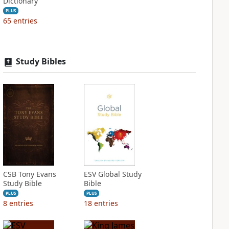
Dictionary
PLUS
65
entries
Study Bibles
CSB Tony Evans
ESV Global Study
Study Bible
Bible
PLUS
PLUS
8
entries
18
entries