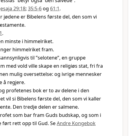
essias” betyr også ”den salvede”.
Jesaja 29:18
;
35:5-6
og
61:1
.
or jødene er Bibelens første del, den som vi
testamente.
1
.
en minste i himmelriket.
vinger himmelriket fram.
sannsynligvis til ”selotene”, en gruppe
m med vold ville skape en religiøs stat, fri fra
nen mulig oversettelse: og ivrige mennesker
e å regjere.
g profetenes bok er to av delene i den
et vil si Bibelens første del, den som vi kaller
nte. Den tredje delen er salmene.
 profet som bar fram Guds budskap, og som i
e ført rett opp til Gud. Se
Andre Kongebok