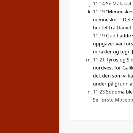
11:14
Se
Malaki 4:
11:19
”Menneskesø
mennesker”. Det v
hentet fra
Daniel 
11:19
Gud hadde s
oppgaver var forsk
mirakler og tegn J
11:21
Tyrus og Si
nordvest for Galil
del, den som vi k
under på grunn a
11:23
Sodoma ble 
Se
Første Mosebo