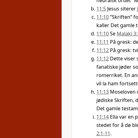
hebraisk ordet ”M
11:5
Jesus siterer
11:10
”Skriften” f
kaller Det gamle 
11:10
Se
Malaki 3:
11:11
På gresk: d
11:12
På gresk: t
11:12
Dette viser 
fanatiske jøder so
romerriket. En an
vil la ham fortsett
11:13
Moseloven o
jødiske Skriften, d
Det gamle testame
11:14
Elia var en
stedet for å dø bl
2:1-11
.