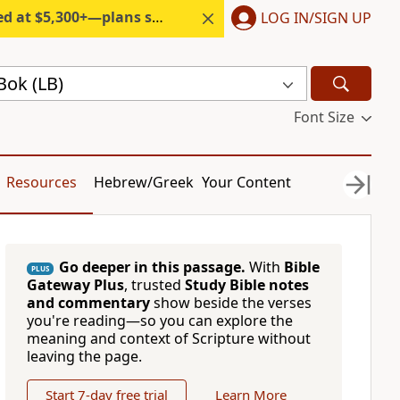
300+—plans start under $6/month.
LOG IN/SIGN UP
Bok (LB)
Font Size
Resources
Hebrew/Greek
Your Content
Go deeper in this passage.
With
Bible
PLUS
Gateway Plus
, trusted
Study Bible notes
and commentary
show beside the verses
you're reading—so you can explore the
meaning and context of Scripture without
leaving the page.
Start 7-day free trial
Learn More