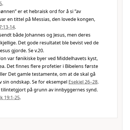
5
.
nnen” er et hebraisk ord for å si ”av
ar en tittel på Messias, den lovede kongen,
7:13-14
.
endt både Johannes og Jesus, men deres
jellige. Det gode resultatet ble bevist ved de
esus gjorde. Se v.20.
don var fønikiske byer ved Middelhavets kyst,
ea. Det finnes flere profetier i Bibelens første
aller Det gamle testamente, om at de skal gå
v sin ondskap. Se for eksempel
Esekiel 26–28
.
tilintetgjort på grunn av innbyggernes synd.
k 19:1-25
.