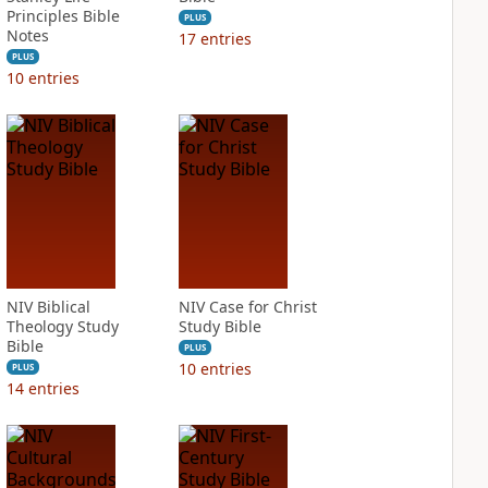
Principles Bible
PLUS
Notes
17
entries
PLUS
10
entries
NIV Biblical
NIV Case for Christ
Theology Study
Study Bible
Bible
PLUS
10
entries
PLUS
14
entries