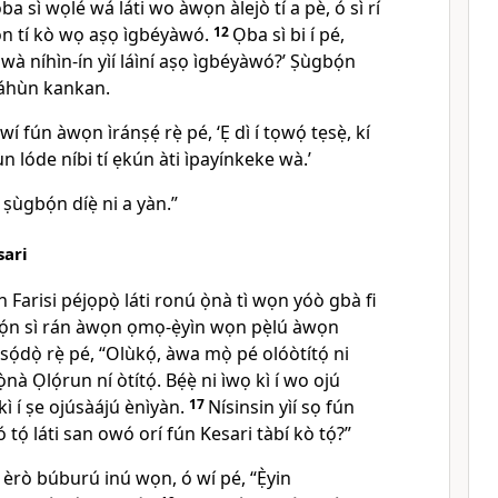
ba sì wọlé wá láti wo àwọn àlejò tí a pè, ó sì rí
n tí kò wọ aṣọ ìgbéyàwó.
12
Ọba sì bi í pé,
e wà níhìn-ín yìí láìní aṣọ ìgbéyàwó?’ Ṣùgbọ́n
dáhùn kankan.
 fún àwọn ìránṣẹ́ rẹ̀ pé, ‘Ẹ dì í tọwọ́ tẹsẹ̀, kí
ùn lóde níbi tí ẹkún àti ìpayínkeke wà.’
è ṣùgbọ́n díẹ̀ ni a yàn.”
sari
Farisi péjọpọ̀ láti ronú ọ̀nà tì wọn yóò gbà fi
́n sì rán àwọn ọmọ-ẹ̀yìn wọn pẹ̀lú àwọn
́dọ̀ rẹ̀ pé, “Olùkọ́, àwa mọ̀ pé olóòtítọ́ ni
ọ̀nà Ọlọ́run ní òtítọ́. Bẹ́ẹ̀ ni ìwọ kì í wo ojú
ọ kì í ṣe ojúsàájú ènìyàn.
17
Nísinsin yìí sọ fún
ó tọ́ láti san owó orí fún Kesari tàbí kò tọ́?”
ọ èrò búburú inú wọn, ó wí pé,
“Ẹ̀yin