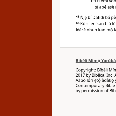
títí tí èmi yó
sí abẹ́ ẹsẹ̀ r
45
Ǹjẹ́ bí Dafidi bá p
46
Kò sí ẹnìkan tí ó lè
léèrè ohun kan mọ́ lá
Bíbélì Mímọ́ Yorùb
Copyright: Bíbélì Mí
2017 by Biblica, Inc. 
Ààbò lórí ẹ̀tọ́ àdàkọ
Contemporary Bible C
by permission of Bibl