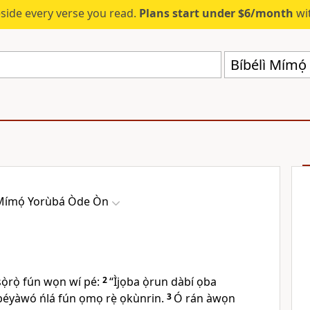
eside every verse you read.
Plans start under $6/month
wit
Bíbélì Mímọ
 Mímọ́ Yorùbá Òde Òn
sọ̀rọ̀ fún wọn wí pé:
2
“Ìjọba ọ̀run dàbí ọba
béyàwó ńlá fún ọmọ rẹ̀ ọkùnrin.
3
Ó rán àwọn