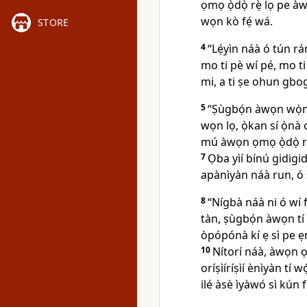
ọmọ ọ̀dọ̀ rẹ̀ lọ pe àw
wọn kò fẹ́ wá.
STORE
4
“Lẹ́yìn náà ó tún r
mo ti pè wí pé, mo ti
mi, a ti ṣe ohun gbog
5
“Ṣùgbọ́n àwọn wọ̀n-ọ
wọn lọ, ọ̀kan sí ọ̀nà 
mú àwọn ọmọ ọ̀dọ̀ rẹ
7
Ọba yìí bínú gidigi
apànìyàn náà run, ó s
8
“Nígbà náà ni ó wí 
tàn, ṣùgbọ́n àwọn tí 
òpópónà kí ẹ sì pe ẹn
10
Nítorí náà, àwọn ọ
oríṣìíríṣìí ènìyàn tí 
ilé àsè ìyàwó sì kún f