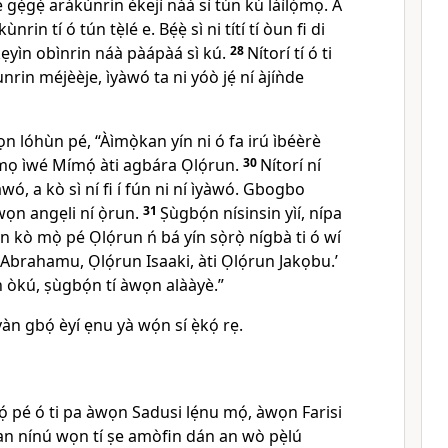
ẹ̀ gẹ́gẹ́ arákùnrin èkejì náà sì tún kú láìlọ́mọ. A
ùnrin tí ó tún tẹ̀lé e. Bẹ́ẹ̀ sì ni títí tí òun fi di
ẹyìn obìnrin náà pàápàá sì kú.
28
Nítorí tí ó ti
rin méjèèje, ìyàwó ta ni yóò jẹ́ ní àjíǹde
ọn lóhùn pé,
“Àìmọ̀kan yín ni ó fa irú ìbéèrè
ò mọ ìwé Mímọ́ àti agbára Ọlọ́run.
30
Nítorí ní
àwó, a kò sì ní fi í fún ni ní ìyàwó. Gbogbo
ọn angẹli ní ọ̀run.
31
Ṣùgbọ́n nísinsin yìí, nípa
yin kò mọ̀ pé Ọlọ́run ń bá yín sọ̀rọ̀ nígbà ti ó wí
 Abrahamu, Ọlọ́run Isaaki, àti Ọlọ́run Jakọbu.’
un òkú, ṣùgbọ́n tí àwọn alààyè.”
n gbọ́ èyí ẹnu yà wọ́n sí ẹ̀kọ́ rẹ.
ọ́ pé ó ti pa àwọn Sadusi lẹ́nu mọ́, àwọn Farisi
an nínú wọn tí ṣe amòfin dán an wò pẹ̀lú