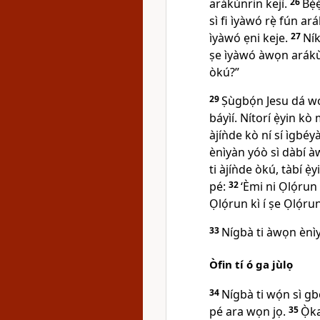
arákùnrin kejì.
26
Bẹ́
sì fi ìyàwó rẹ̀ fún arák
ìyàwó ẹni keje.
27
Ník
ṣe ìyàwó àwọn arákùn
òkú?”
29
Ṣùgbọ́n Jesu dá w
báyìí. Nítorí ẹ̀yin k
àjíǹde kò ní sí ìgbéy
ènìyàn yóò sì dàbí àw
ti àjíǹde òkú, tàbí ẹ̀
pé:
32
‘Èmi ni Ọlọ́run
Ọlọ́run kì í ṣe Ọlọ́r
33
Nígbà ti àwọn ènìyà
Òfin tí ó ga jùlọ
34
Nígbà ti wọ́n sì gb
pé ara wọn jọ.
35
Ọ̀k