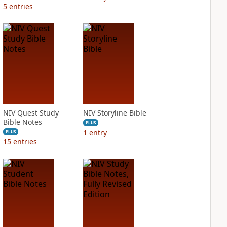
5
entries
NIV Quest Study
NIV Storyline Bible
Bible Notes
PLUS
1
entry
PLUS
15
entries