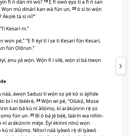
yin fi ń dán mi wò?
19
Ẹ fi owó ẹyọ tí a fi ń san
”
Wọn mú dínárì kan wá fún un,
20
ó sì bi wọ́n
 Àkọlé tà sì ní?”
Ti Kesari ni.”
 wọn pé,” “Ẹ fi èyí tí í ṣe ti Kesari fún Kesari,
́run fún Ọlọ́run.”
yí, ẹnu yà wọ́n. Wọ́n fi í sílẹ̀, wọ́n sì bá tiwọn
ǹde
n náà, àwọn Sadusi tí wọ́n sọ pé kò si àjíǹde
áti bi í ní ìbéèrè,
24
Wọ́n wí pé, “Olùkọ́, Mose
rin kan bá kú ní àìlọ́mọ, kí arákùnrin rẹ̀ ṣú
 bí ọmọ fún un.
25
Bí ó bá jẹ́ bẹ́ẹ̀, láàrín wa níhìn-
tí ó ní arákùnrin méje. Èyí èkínní nínú wọn
 kú ní àìlọ́mọ. Nítorí náà ìyàwó rẹ̀ di ìyàwó