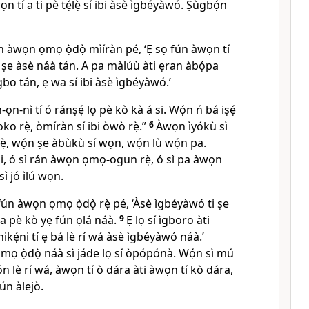
ọn tí a ti pè tẹ́lẹ̀ sí ibi àsè ìgbéyàwó. Ṣùgbọ́n
án àwọn ọmọ ọ̀dọ̀ mìíràn pé, ‘Ẹ sọ fún àwọn tí
 ṣe àsè náà tán. A pa màlúù àti ẹran àbọ́pa
bo tán, ẹ wa sí ibi àsè ìgbéyàwó.’
n-nì tí ó ránṣẹ́ lọ pè kò kà á si. Wọ́n ń bá iṣẹ́
oko rẹ̀, òmíràn sí ibi òwò rẹ̀.”
6
Àwọn ìyókù sì
̀, wọ́n ṣe àbùkù sí wọn, wọ́n lù wọ́n pa.
di, ó sì rán àwọn ọmọ-ogun rẹ̀, ó sì pa àwọn
ì jó ìlú wọn.
fún àwọn ọmọ ọ̀dọ̀ rẹ̀ pé, ‘Àsè ìgbéyàwó ti ṣe
a pè kò yẹ fún ọlá náà.
9
Ẹ lọ sí ìgboro àti
ikẹ́ni tí ẹ bá lè rí wá àsè ìgbéyàwó náà.’
mọ ọ̀dọ̀ náà sì jáde lọ sí òpópónà. Wọ́n sì mú
wọ́n lè rí wá, àwọn tí ò dára àti àwọn tí kò dára,
ún àlejò.