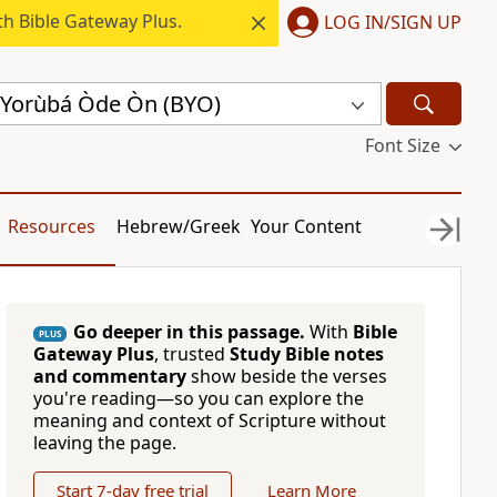
h Bible Gateway Plus.
LOG IN/SIGN UP
́ Yorùbá Òde Òn (BYO)
Font Size
Resources
Hebrew/Greek
Your Content
Go deeper in this passage.
With
Bible
PLUS
Gateway Plus
, trusted
Study Bible notes
and commentary
show beside the verses
you're reading—so you can explore the
meaning and context of Scripture without
leaving the page.
Start 7-day free trial
Learn More