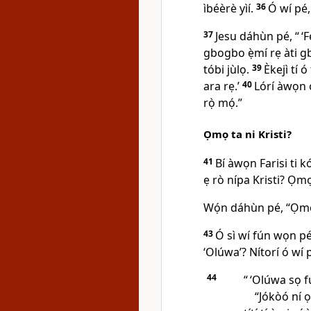
ìbéèrè yìí.
36
Ó wí pé,
37
Jesu dáhùn pé,
“ ‘
gbogbo ẹ̀mí rẹ àti g
tóbi jùlọ.
39
Èkejì tí ó
ara rẹ.’
40
Lórí àwọn ò
rọ̀ mọ́.”
Ọmọ ta ni Kristi?
41
Bí àwọn Farisi ti k
ẹ rò nípa Kristi? Ọmọ
Wọ́n dáhùn pé, “Ọmọ
43
Ó sì wí fún wọn p
‘Olúwa’? Nítorí ó wí 
44
“ ‘Olúwa sọ 
“Jókòó ní ọ