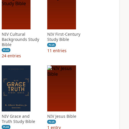
NIV Cultural
NIV First-Century
Backgrounds Study
Study Bible
Bible
PLUS
11
entries
PLUS
24
entries
NIV Grace and
NIV Jesus Bible
Truth Study Bible
PLUS
1
entry
PLUS