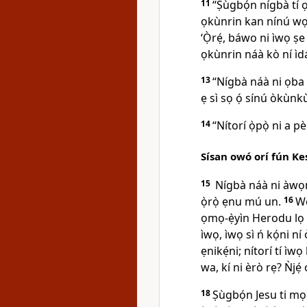
11
“Ṣùgbọ́n nígbà tí ọ
ọkùnrin kan nínú wọ
‘Ọ̀rẹ́, báwo ni ìwọ ṣ
ọkùnrin náà kò ní ì
13
“Nígbà náà ni ọba wí
ẹ sì sọ ọ́ sínú òkùnk
14
“Nítorí ọ̀pọ̀ ni a p
Sísan owó orí fún Ke
15
Nígbà náà ni àwọn 
ọ̀rọ̀ ẹnu mú un.
16
Wọ
ọmọ-ẹ̀yìn Herodu lọ sọ
ìwọ, ìwọ sì ń kọ́ni ní 
ẹnikẹ́ni; nítorí tí ìw
wa, kí ni èrò rẹ? Ǹjẹ́ 
18
Ṣùgbọ́n Jesu ti m