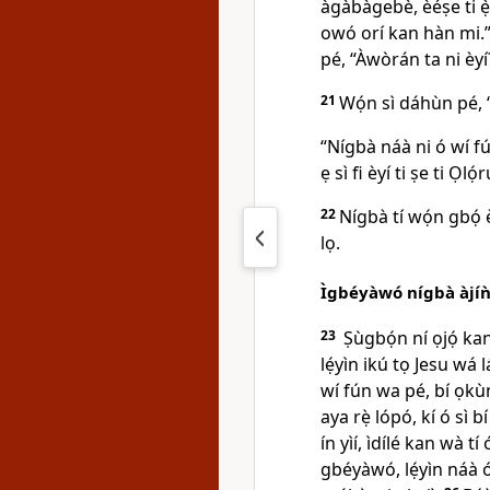
àgàbàgebè, èéṣe ti ẹ̀
owó orí kan hàn mi.
pé,
“Àwòrán ta ni èyí?
21
Wọ́n sì dáhùn pé, “
“Nígbà náà ni ó wí fún
ẹ sì fi èyí ti ṣe ti Ọlọ
22
Nígbà tí wọ́n gbọ́ è
lọ.
Ìgbéyàwó nígbà àjí
23
Ṣùgbọ́n ní ọjọ́ ka
lẹ́yìn ikú tọ Jesu wá l
wí fún wa pé, bí ọkùn
aya rẹ̀ lópó, kí ó sì
ín yìí, ìdílé kan wà 
gbéyàwó, lẹ́yìn náà ó