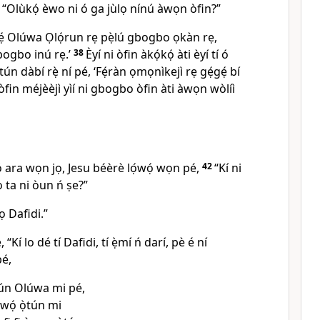
 “Olùkọ́ èwo ni ó ga jùlọ nínú àwọn òfin?”
Fẹ́ Olúwa Ọlọ́run rẹ pẹ̀lú gbogbo ọkàn rẹ,
bogbo inú rẹ.
’
38
Èyí ni òfin àkọ́kọ́ àti èyí tí ó
 tún dàbí rẹ̀ ní pé, ‘Fẹ́ràn ọmọnìkejì rẹ gẹ́gẹ́ bí
fin méjèèjì yìí ni gbogbo òfin àti àwọn wòlíì
ó ara wọn jọ, Jesu béèrè lọ́wọ́ wọn pé,
42
“Kí ni
 ta ni òun ń ṣe?”
 Dafidi.”
é,
“Kí lo dé tí Dafidi, tí ẹ̀mí ń darí, pè é ní
pé,
fún Olúwa mi pé,
wọ́ ọ̀tún mi