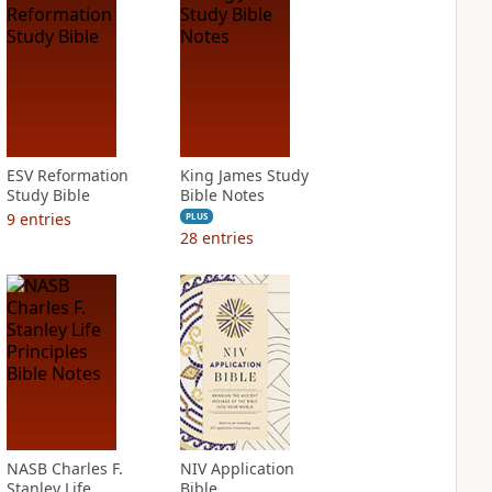
ESV Reformation
King James Study
Study Bible
Bible Notes
9
entries
PLUS
28
entries
NASB Charles F.
NIV Application
Stanley Life
Bible