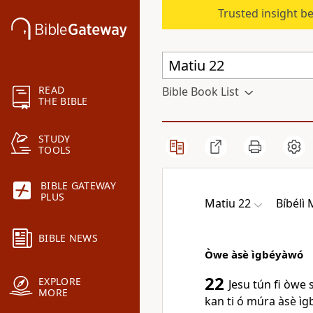
Trusted insight b
READ
Bible Book List
THE BIBLE
STUDY
TOOLS
BIBLE GATEWAY
PLUS
Matiu 22
Bíbélì
BIBLE NEWS
Òwe àsè ìgbéyàwó
22
EXPLORE
Jesu tún fi òwe 
MORE
kan ti ó múra àsè ìg