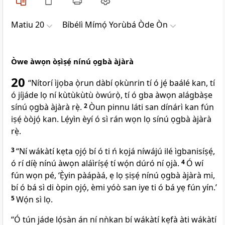
Matiu 20
Bíbélì Mímọ́ Yorùbá Òde Òn
Òwe àwọn òṣìṣẹ́ nínú ọgbà àjàrà
20
“Nítorí ìjọba ọ̀run dàbí ọkùnrin tí ó jẹ́ baálé kan, tí
ó jíjáde lọ ní kùtùkùtù òwúrọ̀, tí ó gba àwọn alágbàṣe
sínú ọgbà àjàrà rẹ̀.
2
Òun pinnu láti san dínárì kan fún
iṣẹ́ òòjọ́ kan. Lẹ́yìn èyí ó sì rán wọn lọ sínú ọgbà àjàrà
rẹ̀.
3
“Ní wákàtí kẹta ọjọ́ bí ó ti ń kọjá níwájú ilé ìgbanisíṣẹ́,
ó rí díẹ̀ nínú àwọn aláìríṣẹ́ tí wọ́n dúró ní ọjà.
4
Ó wí
fún wọn pé, ‘Ẹ̀yin pàápàá, ẹ lọ ṣiṣẹ́ nínú ọgbà àjàrà mi,
bí ó bá sì di òpin ọjọ́, èmi yóò san iye ti ó bá yẹ fún yín.’
5
Wọ́n sì lọ.
“Ó tún jáde lọ́sàn án ní nǹkan bí wákàtí kẹfà àti wákàtí