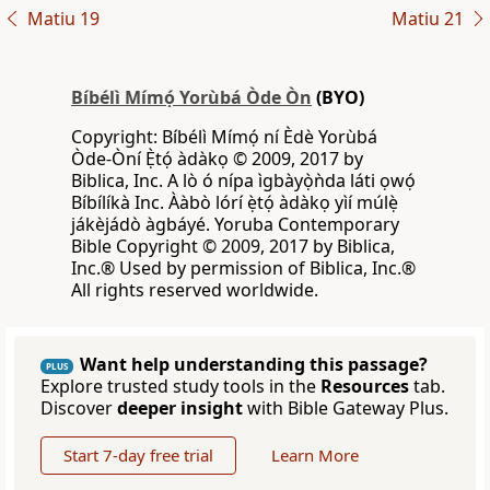
Matiu 19
Matiu 21
Bíbélì Mímọ́ Yorùbá Òde Òn
(BYO)
Copyright: Bíbélì Mímọ́ ní Èdè Yorùbá
Òde-Òní Ẹ̀tọ́ àdàkọ © 2009, 2017 by
Biblica, Inc. A lò ó nípa ìgbàyọ̀ǹda láti ọwọ́
Bíbílíkà Inc. Ààbò lórí ẹ̀tọ́ àdàkọ yìí múlẹ̀
jákèjádò àgbáyé. Yoruba Contemporary
Bible Copyright © 2009, 2017 by Biblica,
Inc.® Used by permission of Biblica, Inc.®
All rights reserved worldwide.
Want help understanding this passage?
PLUS
Explore trusted study tools in the
Resources
tab.
Discover
deeper insight
with Bible Gateway Plus.
Start 7-day free trial
Learn More