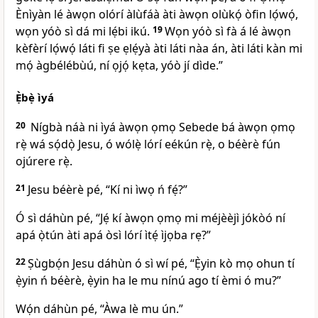
Ènìyàn lé àwọn olórí àlùfáà àti àwọn olùkọ́ òfin lọ́wọ́,
wọn yóò sì dá mi lẹ́bi ikú.
19
Wọn yóò sì fà á lé àwọn
kèfèrí lọ́wọ́ láti fi ṣe ẹlẹ́yà àti láti nàa án, àti láti kàn mi
mọ́ àgbélébùú, ní ọjọ́ kẹta, yóò jí dìde.”
Ẹ̀bẹ̀ ìyá
20
Nígbà náà ni ìyá àwọn ọmọ Sebede bá àwọn ọmọ
rẹ̀ wá sọ́dọ̀ Jesu, ó wólẹ̀ lórí eékún rẹ̀, o béèrè fún
ojúrere rẹ̀.
21
Jesu béèrè pé,
“Kí ni ìwọ ń fẹ́?”
Ó sì dáhùn pé, “Jẹ́ kí àwọn ọmọ mi méjèèjì jókòó ní
apá ọ̀tún àti apá òsì lórí ìtẹ́ ìjọba rẹ?”
22
Ṣùgbọ́n Jesu dáhùn ó sì wí pé,
“Ẹ̀yin kò mọ ohun tí
ẹ̀yin ń béèrè, ẹ̀yin ha le mu nínú ago tí èmi ó mu?”
Wọ́n dáhùn pé, “Àwa lè mu ún.”