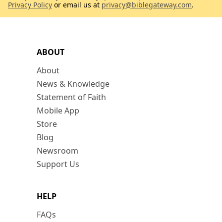
Privacy Policy
or email us at
privacy@biblegateway.com
.
ABOUT
About
News & Knowledge
Statement of Faith
Mobile App
Store
Blog
Newsroom
Support Us
HELP
FAQs