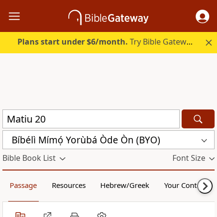
Plans start under $6/month.
Try Bible Gateway Plus.
Bíbélì Mímọ́ Yorùbá Òde Òn (BYO)
Bible Book List
Font Size
Passage
Resources
Hebrew/Greek
Your Content