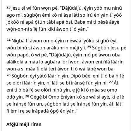
23
Jesu sì wí fún wọn pé,
“Dájúdájú, ẹ̀yin yóò mu nínú
ago mi, ṣùgbọ́n èmi kò ní àṣẹ láti sọ irú ènìyàn tí yóò
jókòó ní apá ọ̀tún tàbí apá òsì. Baba mi ti pèsè ààyè
wọ̀n-ọn-nì sílẹ̀ fún kìkì àwọn tí ó yàn.”
24
Nígbà tí àwọn ọmọ-ẹ̀yìn mẹ́wàá ìyókù sì gbọ́ èyí,
wọ́n bínú sí àwọn arákùnrin méjì yìí.
25
Ṣùgbọ́n Jesu pé
wọ́n papọ̀, ó wí pé,
“Dájúdájú, ẹ̀yin mọ̀ pé àwọn ọba
aláìkọlà a máa lo agbára lórí wọn, àwọn ẹni ńlá láàrín
wọn a sì máa fi ọlá tẹrí àwọn tí ó wà lábẹ́ wọn ba.
26
Ṣùgbọ́n èyí yàtọ̀ láàrín yín. Dípò bẹ́ẹ̀, ẹni tí ó bá ń fẹ́
ṣe olórí láàrín yín, ní láti ṣe bí ìránṣẹ́ fún yín ni,
27
Àti
ẹni tí ó bá fẹ́ ṣe olórí nínú yín, ẹ jẹ́ kí ó máa ṣe ọmọ
ọ̀dọ̀ yin.
28
Gẹ́gẹ́ bí Ọmọ Ènìyàn kò ṣe wá sí ayé, kí ẹ lè
ṣe ìránṣẹ́ fún un, ṣùgbọ́n láti ṣe ìránṣẹ́ fún yín, àti láti
fi ẹ̀mí rẹ ṣe ìràpadà ọ̀pọ̀ ènìyàn.”
Afọ́jú méjì ríran