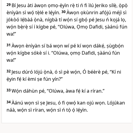
29
Bí Jesu àti àwọn ọmọ-ẹ̀yìn rẹ̀ ti ń fi ìlú Jeriko sílẹ̀, ọ̀pọ̀
ènìyàn sì wọ́ tẹ̀lé e lẹ́yìn.
30
Àwọn ọkùnrin afọ́jú méjì sì
jókòó lẹ́bàá ọ̀nà, nígbà tí wọ́n sí gbọ́ pé Jesu ń kọjá lọ,
wọ́n bẹ̀rẹ̀ sí í kígbe pé, “Olúwa, Ọmọ Dafidi, ṣàánú fún
wa!”
31
Àwọn ènìyàn sí bá wọn wí pé kí wọn dákẹ́, ṣùgbọ́n
wọ́n kígbe sókè sí i. “Olúwa, ọmọ Dafidi, ṣàánú fún
wa!”
32
Jesu dúró lójú ọ̀nà, ó sì pè wọ́n, Ó béèrè pé,
“Kí ni
ẹ̀yin fẹ́ kí èmi ṣe fún yín?”
33
Wọ́n dáhùn pé, “Olúwa, àwa fẹ́ kí a ríran.”
34
Àánú wọn sì ṣe Jesu, ó fi ọwọ́ kan ojú wọn. Lójúkan
náà, wọ́n sì ríran, wọ́n sì ń tọ̀ ọ́ lẹ́yìn.