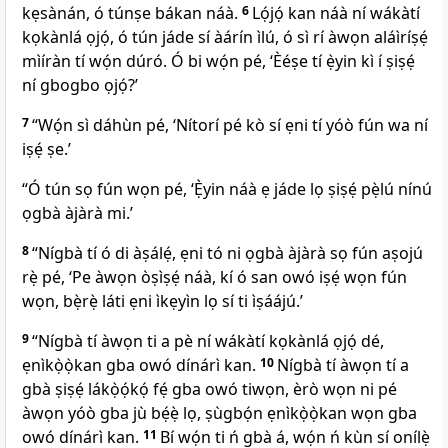
kẹsànán, ó túnṣe bákan náà.
6
Lọ́jọ́ kan náà ní wákàtí
kọkànlá ọjọ́, ó tún jáde sí àárín ìlú, ó sì rí àwọn aláìríṣẹ́
mìíràn tí wọ́n dúró. Ó bi wọ́n pé, ‘Èéṣe tí ẹ̀yin kì í ṣiṣẹ́
ní gbogbo ọjọ́?’
7
“Wọ́n sì dáhùn pé, ‘Nítorí pé kò sí ẹni tí yóò fún wa ní
iṣẹ́ ṣe.’
“Ó tún sọ fún wọn pé, ‘Ẹ̀yin náà ẹ jáde lọ ṣiṣẹ́ pẹ̀lú nínú
ọgbà àjàrà mi.’
8
“Nígbà tí ó di àṣálẹ́, ẹni tó ni ọgbà àjàrà sọ fún aṣojú
rẹ̀ pé, ‘Pe àwọn òṣìṣẹ́ náà, kí ó san owó iṣẹ́ wọn fún
wọn, bẹ̀rẹ̀ láti ẹni ìkẹyìn lọ sí ti ìṣáájú.’
9
“Nígbà tí àwọn ti a pè ní wákàtí kọkànlá ọjọ́ dé,
ẹnìkọ̀ọ̀kan gba owó dínárì kan.
10
Nígbà tí àwọn tí a
gbà ṣiṣẹ́ lákọ̀ọ́kọ́ fẹ́ gba owó tiwọn, èrò wọn ni pé
àwọn yóò gba jù bẹ́ẹ̀ lọ, ṣùgbọ́n ẹnìkọ̀ọ̀kan wọn gba
owó dínárì kan.
11
Bí wọ́n ti ń gbà á, wọ́n ń kùn sí onílẹ̀