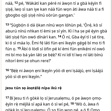
náà,
12
pé, ‘Wákàtí kan péré ni àwọn tí a gbà kẹ́yìn fi
ṣiṣẹ́, ìwọ sì san iye kan náà fún wọn àti àwa náà ti a fi
gbogbo ọjọ́ ṣiṣẹ́ nínú oòrùn gangan.’
13
“Ṣùgbọ́n ó dá ọ̀kan nínú wọn lóhùn pé, ‘Ọ̀rẹ́, kò sí
aburú nínú nǹkan tí èmi ṣe sí yín. Kì í ha ṣe pé ẹ̀yin gbà
láti ṣiṣẹ́ fún owó dínárì kan.
14
Ó ní, Gba èyí tí í ṣé tìrẹ,
ki ó sì máa lọ. Èmi fẹ́ láti fún ẹni ìkẹyìn gẹ́gẹ́ bí mo ti fi
fún ọ.
15
Àbí ó lòdì sí òfin pé kí èmi fún ẹnikẹ́ni ní owó
mi bí mo bá yàn láti ṣe bẹ́ẹ̀? Kí ni ìdí tí ìwọ ní láti bínú
nítorí èmi ṣe ohun rere?’
16
“Bẹ́ẹ̀ ni àwọn ẹni ìkẹyìn yóò di ẹni ìṣáájú, ẹni ìṣáájú
yóò sì di ẹni ìkẹyìn.”
Jesu tún sọ àsọtẹ́lẹ̀ nípa ikú rẹ̀
17
Bí Jesu ti ń gòkè lọ sí Jerusalẹmu, ó pe àwọn ọmọ-
ẹ̀yìn rẹ̀ méjìlá sí apá kan ó sì wí pé,
18
“Wò ó, àwa ń
gòkè lọ sí Jerusalẹmu. Ó sọ fún wọn pé, a ó fi Ọmọ