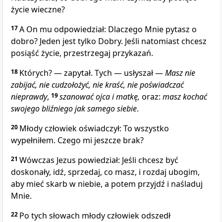
życie wieczne?
17
A On mu odpowiedział: Dlaczego Mnie pytasz o
dobro? Jeden jest tylko Dobry. Jeśli natomiast chcesz
posiąść życie, przestrzegaj przykazań.
18
Których? — zapytał. Tych — usłyszał —
Masz nie
zabijać, nie cudzołożyć, nie kraść, nie poświadczać
nieprawdy
,
19
szanować ojca i matkę,
oraz:
masz kochać
swojego bliźniego jak samego siebie
.
20
Młody człowiek oświadczył: To wszystko
wypełniłem. Czego mi jeszcze brak?
21
Wówczas Jezus powiedział: Jeśli chcesz być
doskonały, idź, sprzedaj, co masz, i rozdaj ubogim,
aby mieć skarb w niebie, a potem przyjdź i naśladuj
Mnie.
22
Po tych słowach młody człowiek odszedł