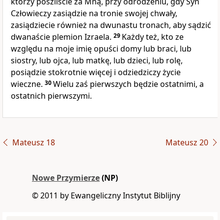
którzy poszliście za Mną, przy odrodzeniu, gdy Syn
Człowieczy zasiądzie na tronie swojej chwały,
zasiądziecie również na dwunastu tronach, aby sądzić
dwanaście plemion Izraela.
29
Każdy też, kto ze
względu na moje imię opuści domy lub braci, lub
siostry, lub ojca, lub matkę, lub dzieci, lub rolę,
posiądzie stokrotnie więcej i odziedziczy życie
wieczne.
30
Wielu zaś pierwszych będzie ostatnimi, a
ostatnich pierwszymi.
Mateusz 18
Mateusz 20
Nowe Przymierze
(NP)
© 2011 by Ewangeliczny Instytut Biblijny