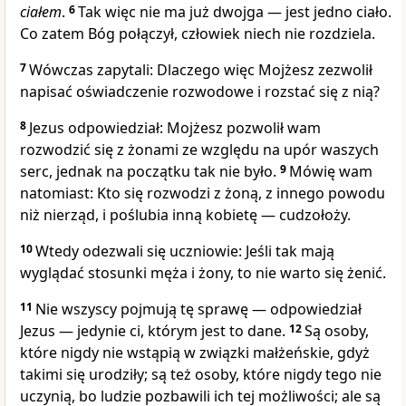
ciałem
.
6
Tak więc nie ma już dwojga — jest jedno ciało.
Co zatem Bóg połączył, człowiek niech nie rozdziela.
7
Wówczas zapytali: Dlaczego więc Mojżesz zezwolił
napisać oświadczenie rozwodowe i rozstać się z nią?
8
Jezus odpowiedział: Mojżesz pozwolił wam
rozwodzić się z żonami ze względu na upór waszych
serc, jednak na początku tak nie było.
9
Mówię wam
natomiast: Kto się rozwodzi z żoną, z innego powodu
niż nierząd, i poślubia inną kobietę — cudzołoży.
10
Wtedy odezwali się uczniowie: Jeśli tak mają
wyglądać stosunki męża i żony, to nie warto się żenić.
11
Nie wszyscy pojmują tę sprawę — odpowiedział
Jezus — jedynie ci, którym jest to dane.
12
Są osoby,
które nigdy nie wstąpią w związki małżeńskie, gdyż
takimi się urodziły; są też osoby, które nigdy tego nie
uczynią, bo ludzie pozbawili ich tej możliwości; ale są