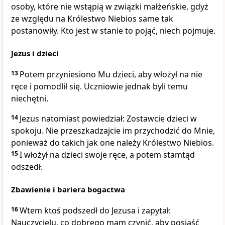
osoby, które nie wstąpią w związki małżeńskie, gdyż
ze względu na Królestwo Niebios same tak
postanowiły. Kto jest w stanie to pojąć, niech pojmuje.
Jezus i dzieci
13
Potem przyniesiono Mu dzieci, aby włożył na nie
ręce i pomodlił się. Uczniowie jednak byli temu
niechętni.
14
Jezus natomiast powiedział: Zostawcie dzieci w
spokoju. Nie przeszkadzajcie im przychodzić do Mnie,
ponieważ do takich jak one należy Królestwo Niebios.
15
I włożył na dzieci swoje ręce, a potem stamtąd
odszedł.
Zbawienie i bariera bogactwa
16
Wtem ktoś podszedł do Jezusa i zapytał:
Nauczycielu, co dobrego mam czynić, aby posiąść