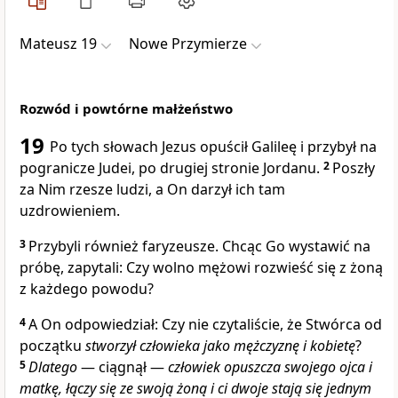
Mateusz 19
Nowe Przymierze
Rozwód i powtórne małżeństwo
19
Po tych słowach Jezus opuścił Galileę i przybył na
pogranicze Judei, po drugiej stronie Jordanu.
2
Poszły
za Nim rzesze ludzi, a On darzył ich tam
uzdrowieniem.
3
Przybyli również faryzeusze. Chcąc Go wystawić na
próbę, zapytali: Czy wolno mężowi rozwieść się z żoną
z każdego powodu?
4
A On odpowiedział: Czy nie czytaliście, że Stwórca od
początku
stworzył człowieka jako mężczyznę i kobietę
?
5
Dlatego
— ciągnął —
człowiek opuszcza swojego ojca i
matkę, łączy się ze swoją żoną i ci dwoje stają się jednym